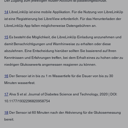
Der Zugang zum jeweiligen Nutzer-Account ist passwortgeschützt.
14
LibreLinkUp ist eine mobile Applikation. Für die Nutzung von LibreLinkUp
ist eine Registrierung bei LibreView erforderlich. Für das Herunterladen der
LibreLinkUp App fallen möglicherweise Datengebühren an.
15
Es besteht die Möglichkeit, die LibreLinkUp Einladung anzunehmen und
damit Benachrichtigungen und Warnhinweise zu erhalten oder diese
abzulehnen. Eine Entscheidung hierüber sollten Sie basierend auf Ihren
Kenntnissen und Erfahrungen treffen, bei dem Erhalt eines zu hohen oder zu
niedrigen Glukosewerts angemessen reagieren zu können.
16
Der Sensor ist in bis zu 1 m Wassertiefe für die Dauer von bis zu 30
Minuten wasserfest.
17
Alva S et al. Journal of Diabetes Science and Technology, 2020 | DOI:
10.1177/1932296820958754
18
Der Sensor ist 60 Minuten nach der Aktivierung für die Glukosemessung
bereit.