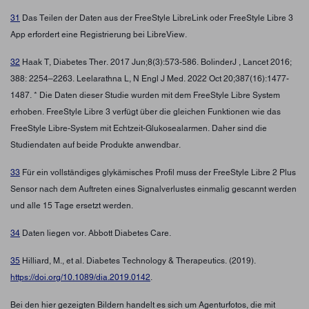
31
Das Teilen der Daten aus der FreeStyle LibreLink oder FreeStyle Libre 3
App erfordert eine Registrierung bei LibreView.
32
Haak T, Diabetes Ther. 2017 Jun;8(3):573-586. BolinderJ , Lancet 2016;
388: 2254–2263. Leelarathna L, N Engl J Med. 2022 Oct 20;387(16):1477-
1487. * Die Daten dieser Studie wurden mit dem FreeStyle Libre System
erhoben. FreeStyle Libre 3 verfügt über die gleichen Funktionen wie das
FreeStyle Libre-System mit Echtzeit-Glukosealarmen. Daher sind die
Studiendaten auf beide Produkte anwendbar.
33
Für ein vollständiges glykämisches Profil muss der FreeStyle Libre 2 Plus
Sensor nach dem Auftreten eines Signalverlustes einmalig gescannt werden
und alle 15 Tage ersetzt werden.
34
Daten liegen vor. Abbott Diabetes Care.
35
Hilliard, M., et al. Diabetes Technology & Therapeutics. (2019).
https://doi.org/10.1089/dia.2019.0142
.
Bei den hier gezeigten Bildern handelt es sich um Agenturfotos, die mit