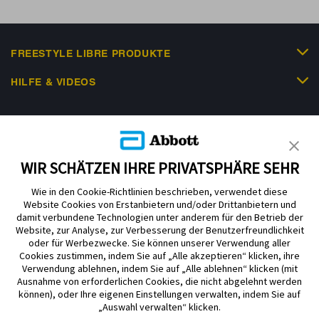
FREESTYLE LIBRE PRODUKTE
HILFE & VIDEOS
KUNDENSHOP
WIR SCHÄTZEN IHRE PRIVATSPHÄRE SEHR
Wie in den Cookie-Richtlinien beschrieben, verwendet diese
Website Cookies von Erstanbietern und/oder Drittanbietern und
damit verbundene Technologien unter anderem für den Betrieb der
Website, zur Analyse, zur Verbesserung der Benutzerfreundlichkeit
Impressum
Nutzungsbedingungen
Datenschutzerklärung
oder für Werbezwecke. Sie können unserer Verwendung aller
Cookie Richtlinie
Barrierefreiheitserklärung
Cookies zustimmen, indem Sie auf „Alle akzeptieren“ klicken, ihre
Verwendung ablehnen, indem Sie auf „Alle ablehnen“ klicken (mit
Mitteilung zur Datenverordnung
Cookie-Präferenzen
Ausnahme von erforderlichen Cookies, die nicht abgelehnt werden
können), oder Ihre eigenen Einstellungen verwalten, indem Sie auf
„Auswahl verwalten“ klicken.
Copyright © 2026 Abbott. Alle Rechte vorbehalten. Libre, das