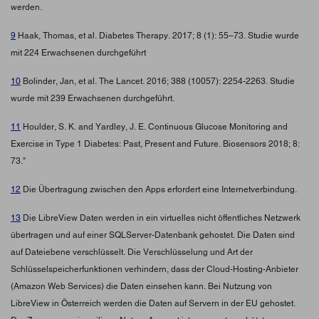
werden.
9
Haak, Thomas, et al. Diabetes Therapy. 2017; 8 (1): 55–73. Studie wurde
mit 224 Erwachsenen durchgeführt
10
Bolinder, Jan, et al. The Lancet. 2016; 388 (10057): 2254-2263. Studie
wurde mit 239 Erwachsenen durchgeführt.
11
Houlder, S. K. and Yardley, J. E. Continuous Glucose Monitoring and
Exercise in Type 1 Diabetes: Past, Present and Future. Biosensors 2018; 8:
73."
12
Die Übertragung zwischen den Apps erfordert eine Internetverbindung.
13
Die LibreView Daten werden in ein virtuelles nicht öffentliches Netzwerk
übertragen und auf einer SQLServer-Datenbank gehostet. Die Daten sind
auf Dateiebene verschlüsselt. Die Verschlüsselung und Art der
Schlüsselspeicherfunktionen verhindern, dass der Cloud-Hosting-Anbieter
(Amazon Web Services) die Daten einsehen kann. Bei Nutzung von
LibreView in Österreich werden die Daten auf Servern in der EU gehostet.