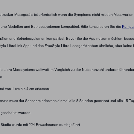
lutzucker-Messgeräts ist erforderlich wenn die Symptome nicht mit den Messwerte
hone Modellen und Betriebssystemen kompatibel. Bitte konsultieren Sie die
Kompati
eräten und Betriebssystemen kompatibel. Bevor Sie die App nutzen möchten, besuc
eStyle LibreLink App und das FreeStyle Libre Lesegerät haben ähnliche, aber keine 
yle Libre Messsystems weltweit im Vergleich zu der Nutzeranzahl anderer führend
c.
d von 1 cm bis 4 cm erfassen.
 Monate muss der Sensor mindestens einmal alle 8 Stunden gescannt und alle 15 Ta
geschaltet werden.
. Studie wurde mit 224 Erwachsenen durchgeführt