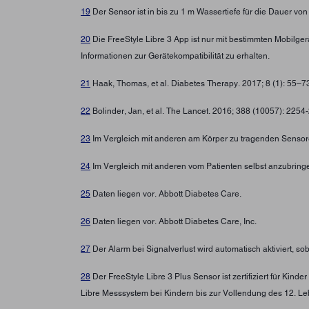
19
Der Sensor ist in bis zu 1 m Wassertiefe für die Dauer von
20
Die FreeStyle Libre 3 App ist nur mit bestimmten Mobilg
Informationen zur Gerätekompatibilität zu erhalten.
21
Haak, Thomas, et al. Diabetes Therapy. 2017; 8 (1): 55–
22
Bolinder, Jan, et al. The Lancet. 2016; 388 (10057): 225
23
Im Vergleich mit anderen am Körper zu tragenden Sensore
24
Im Vergleich mit anderen vom Patienten selbst anzubring
25
Daten liegen vor. Abbott Diabetes Care.
26
Daten liegen vor. Abbott Diabetes Care, Inc.
27
Der Alarm bei Signalverlust wird automatisch aktiviert, s
28
Der FreeStyle Libre 3 Plus Sensor ist zertifiziert für Ki
Libre Messsystem bei Kindern bis zur Vollendung des 12. Leb