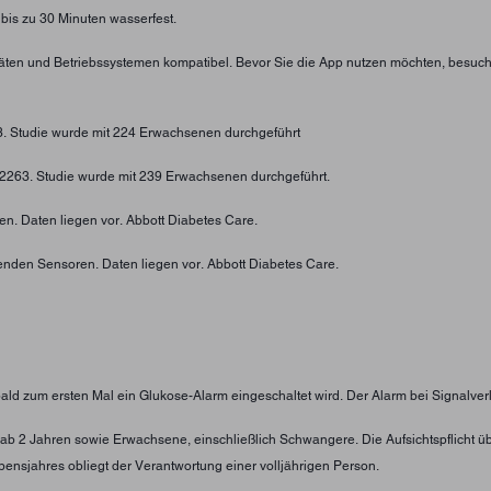
 bis zu 30 Minuten wasserfest.
eräten und Betriebssystemen kompatibel. Bevor Sie die App nutzen möchten, besuc
73. Studie wurde mit 224 Erwachsenen durchgeführt
4-2263. Studie wurde mit 239 Erwachsenen durchgeführt.
n. Daten liegen vor. Abbott Diabetes Care.
enden Sensoren. Daten liegen vor. Abbott Diabetes Care.
obald zum ersten Mal ein Glukose-Alarm eingeschaltet wird. Der Alarm bei Signalver
nder ab 2 Jahren sowie Erwachsene, einschließlich Schwangere. Die Aufsichtspflic
ensjahres obliegt der Verantwortung einer volljährigen Person.