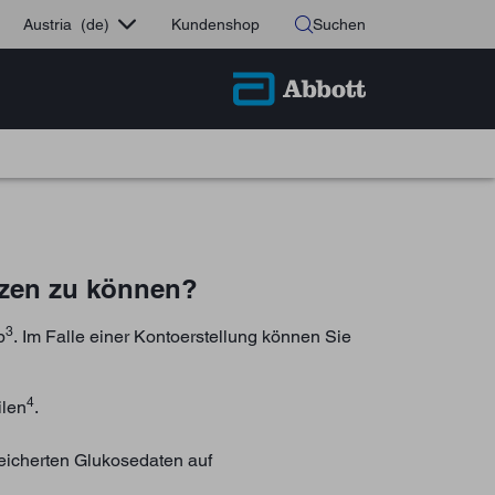
Austria
(de)
Kundenshop
Suchen
tzen zu können?
3
p
. Im Falle einer Kontoerstellung können Sie
4
ilen
.
peicherten Glukosedaten auf