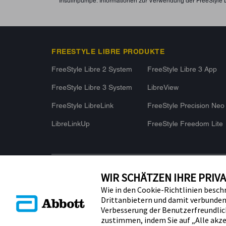
Insulinpumpe. Informationen zur Verwendung der FreeStyle 
FREESTYLE LIBRE PRODUKTE
FreeStyle Libre 2 System
FreeStyle Libre 3 App
FreeStyle Libre 3 System
LibreView
FreeStyle LibreLink
FreeStyle Precision Neo
LibreLinkUp
FreeStyle Freedom Lite
WIR SCHÄTZEN IHRE PRIV
Wie in den Cookie-Richtlinien besch
Drittanbietern und damit verbundene
Copyright © 2026 Abbott. Alle Rechte vorbehalten. Libre, das S
Verbesserung der Benutzerfreundlic
Erscheinungsbild des Sensors, die Farbe Gelb sowie sämtli
zustimmen, indem Sie auf „Alle akze
und/oder Designs sind das geistige Eigentum der Abbott Unt