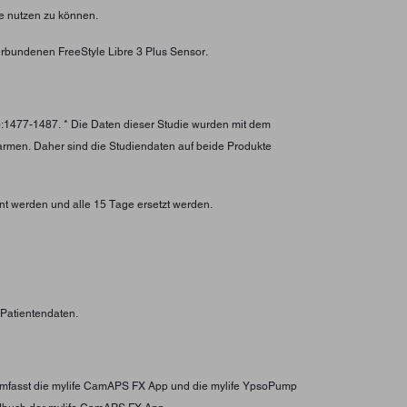
e nutzen zu können.
rbundenen FreeStyle Libre 3 Plus Sensor.
):1477-1487. * Die Daten dieser Studie wurden mit dem
larmen. Daher sind die Studiendaten auf beide Produkte
nt werden und alle 15 Tage ersetzt werden.
n Patientendaten.
s umfasst die mylife CamAPS FX App und die mylife YpsoPump