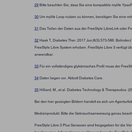
29
Bitte beachten Sie, dass Sie eine kompatible mylife Yps
30
Um mylife Loop nutzen zu können, benötigen Sie eine mi
31
Das Teilen der Daten aus der FreeStyle LibreLink oder Fre
32
Haak T, Diabetes Ther. 2017 Jun;8(3):573-586. BolinderJ
FreeStyle Libre System erhoben. FreeStyle Libre 3 verfügt ü
anwendbar.
33
Für ein vollständiges glykämisches Profil muss der FreeS
34
Daten liegen vor. Abbott Diabetes Care.
35
Hilliard, M., et al. Diabetes Technology & Therapeutics. (
Bei den hier gezeigten Bildern handelt es sich um Agenturfoto
Medizinprodukt. Bitte die Gebrauchsanweisung genau beach
FreeStyle Libre 3 Plus Sensoren sind freigegeben für die 