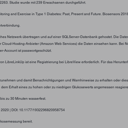
4-2263. Studie wurde mit 239 Erwachsenen durchgeführt.
toring and Exercise in Type 1 Diabetes: Past, Present and Future. Biosensors 2018;
etverbindung.
tliches Netzwerk übertragen und auf einer SQLServer-Datenbank gehostet. Die Date
er Cloud-Hosting-Anbieter (Amazon Web Services) die Daten einsehen kann. Bei N
er-Account ist passwortgeschützt.
von LibreLinkUp ist eine Registrierung bei LibreView erforderlich. Für das Herunt
nzunehmen und damit Benachrichtigungen und Warnhinweise zu erhalten oder diese
ei dem Erhalt eines zu hohen oder zu niedrigen Glukosewerts angemessen reagier
 bis zu 30 Minuten wasserfest.
gy, 2020 | DOI: 10.1177/1932296820958754
lukosemessung bereit.