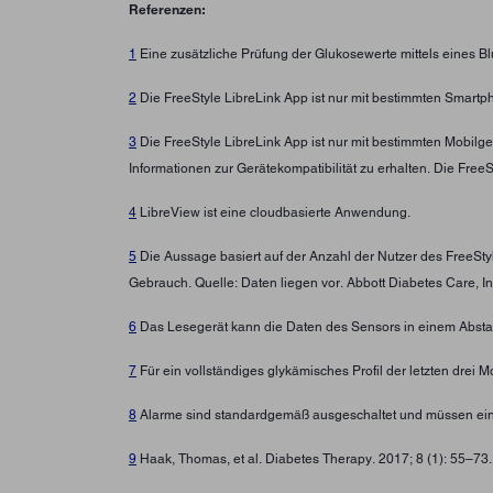
Referenzen:
1
Eine zusätzliche Prüfung der Glukosewerte mittels eines B
2
Die FreeStyle LibreLink App ist nur mit bestimmten Smartp
3
Die FreeStyle LibreLink App ist nur mit bestimmten Mobilg
Informationen zur Gerätekompatibilität zu erhalten. Die Fre
4
LibreView ist eine cloudbasierte Anwendung.
5
Die Aussage basiert auf der Anzahl der Nutzer des FreeSt
Gebrauch. Quelle: Daten liegen vor. Abbott Diabetes Care, In
6
Das Lesegerät kann die Daten des Sensors in einem Abstan
7
Für ein vollständiges glykämisches Profil der letzten drei
8
Alarme sind standardgemäß ausgeschaltet und müssen ein
9
Haak, Thomas, et al. Diabetes Therapy. 2017; 8 (1): 55–73