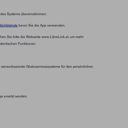
n des Systems übereinstimmen.
bilitätsliste
bevor Sie die App verwenden.
hen Sie bitte die Webseite www.LibreLink.at, um mehr
identischen Funktionen.
er sensorbasierter Glukosemesssysteme für den persönlichen
ge ersetzt werden.