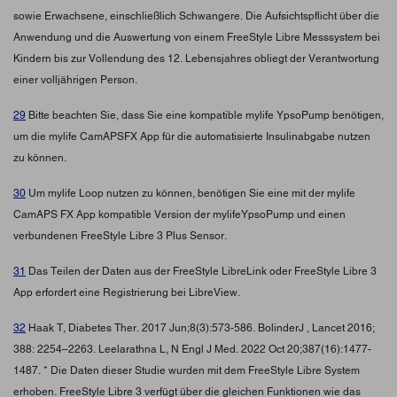
sowie Erwachsene, einschließlich Schwangere. Die Aufsichtspflicht über die
Anwendung und die Auswertung von einem FreeStyle Libre Messsystem bei
Kindern bis zur Vollendung des 12. Lebensjahres obliegt der Verantwortung
einer volljährigen Person.
29
Bitte beachten Sie, dass Sie eine kompatible mylife YpsoPump benötigen,
um die mylife CamAPSFX App für die automatisierte Insulinabgabe nutzen
zu können.
30
Um mylife Loop nutzen zu können, benötigen Sie eine mit der mylife
CamAPS FX App kompatible Version der mylifeYpsoPump und einen
verbundenen FreeStyle Libre 3 Plus Sensor.
31
Das Teilen der Daten aus der FreeStyle LibreLink oder FreeStyle Libre 3
App erfordert eine Registrierung bei LibreView.
32
Haak T, Diabetes Ther. 2017 Jun;8(3):573-586. BolinderJ , Lancet 2016;
388: 2254–2263. Leelarathna L, N Engl J Med. 2022 Oct 20;387(16):1477-
1487. * Die Daten dieser Studie wurden mit dem FreeStyle Libre System
erhoben. FreeStyle Libre 3 verfügt über die gleichen Funktionen wie das