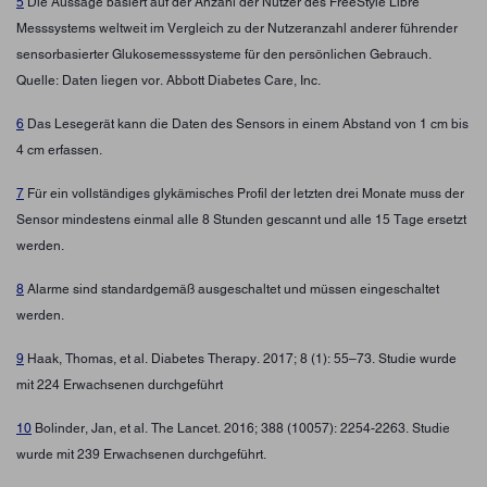
5
Die Aussage basiert auf der Anzahl der Nutzer des FreeStyle Libre
Messsystems weltweit im Vergleich zu der Nutzeranzahl anderer führender
sensorbasierter Glukosemesssysteme für den persönlichen Gebrauch.
Quelle: Daten liegen vor. Abbott Diabetes Care, Inc.
6
Das Lesegerät kann die Daten des Sensors in einem Abstand von 1 cm bis
4 cm erfassen.
7
Für ein vollständiges glykämisches Profil der letzten drei Monate muss der
Sensor mindestens einmal alle 8 Stunden gescannt und alle 15 Tage ersetzt
werden.
8
Alarme sind standardgemäß ausgeschaltet und müssen eingeschaltet
werden.
9
Haak, Thomas, et al. Diabetes Therapy. 2017; 8 (1): 55–73. Studie wurde
mit 224 Erwachsenen durchgeführt
10
Bolinder, Jan, et al. The Lancet. 2016; 388 (10057): 2254-2263. Studie
wurde mit 239 Erwachsenen durchgeführt.