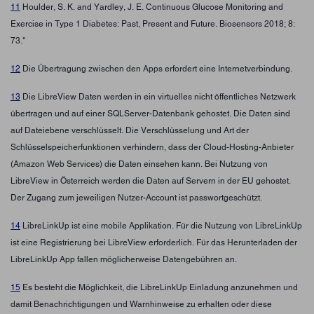
11
Houlder, S. K. and Yardley, J. E. Continuous Glucose Monitoring and
Exercise in Type 1 Diabetes: Past, Present and Future. Biosensors 2018; 8:
73."
12
Die Übertragung zwischen den Apps erfordert eine Internetverbindung.
13
Die LibreView Daten werden in ein virtuelles nicht öffentliches Netzwerk
übertragen und auf einer SQLServer-Datenbank gehostet. Die Daten sind
auf Dateiebene verschlüsselt. Die Verschlüsselung und Art der
Schlüsselspeicherfunktionen verhindern, dass der Cloud-Hosting-Anbieter
(Amazon Web Services) die Daten einsehen kann. Bei Nutzung von
LibreView in Österreich werden die Daten auf Servern in der EU gehostet.
Der Zugang zum jeweiligen Nutzer-Account ist passwortgeschützt.
14
LibreLinkUp ist eine mobile Applikation. Für die Nutzung von LibreLinkUp
ist eine Registrierung bei LibreView erforderlich. Für das Herunterladen der
LibreLinkUp App fallen möglicherweise Datengebühren an.
15
Es besteht die Möglichkeit, die LibreLinkUp Einladung anzunehmen und
damit Benachrichtigungen und Warnhinweise zu erhalten oder diese