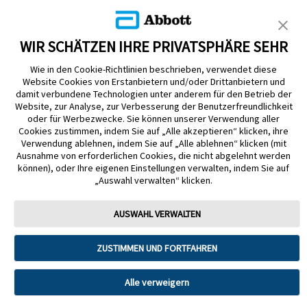
KUNDENSHOP
WIR SCHÄTZEN IHRE PRIVATSPHÄRE SEHR
Wie in den Cookie-Richtlinien beschrieben, verwendet diese
Website Cookies von Erstanbietern und/oder Drittanbietern und
damit verbundene Technologien unter anderem für den Betrieb der
Website, zur Analyse, zur Verbesserung der Benutzerfreundlichkeit
Impressum
Nutzungsbedingungen
Datenschutzerklärung
oder für Werbezwecke. Sie können unserer Verwendung aller
Cookie Richtlinie
Barrierefreiheitserklärung
Cookies zustimmen, indem Sie auf „Alle akzeptieren“ klicken, ihre
Verwendung ablehnen, indem Sie auf „Alle ablehnen“ klicken (mit
Mitteilung zur Datenverordnung
Cookie-Präferenzen
Ausnahme von erforderlichen Cookies, die nicht abgelehnt werden
können), oder Ihre eigenen Einstellungen verwalten, indem Sie auf
„Auswahl verwalten“ klicken.
Copyright © 2026 Abbott. Alle Rechte vorbehalten. Libre, das
Schmetterlingslogo, die Form und das Erscheinungsbild des Sensors, die
Farbe Gelb sowie sämtliche damit zusammenhängende Marken und/oder
AUSWAHL VERWALTEN
Designs sind das geistige Eigentum der Abbott Unternehmensgruppe in
ausgewählten Ländern.
ZUSTIMMEN UND FORTFAHREN
Tandem Diabetes Care, Inc. Alle Rechte vorbehalten. Tandem Diabetes
Care, die Tandem Logos, Control-IQ, Control-IQ+, t:slim X2, t:slim, Tandem
t:slim Mobile App und Tandem Source sind eingetragene Marken oder
Marken von Tandem Diabetes Care, Inc. in den USA und/oder anderen
Alle verweigern
Ländern.