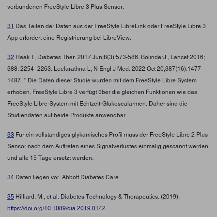
verbundenen FreeStyle Libre 3 Plus Sensor.
31
Das Teilen der Daten aus der FreeStyle LibreLink oder FreeStyle Libre 3
App erfordert eine Registrierung bei LibreView.
32
Haak T, Diabetes Ther. 2017 Jun;8(3):573-586. BolinderJ , Lancet 2016;
388: 2254–2263. Leelarathna L, N Engl J Med. 2022 Oct 20;387(16):1477-
1487. * Die Daten dieser Studie wurden mit dem FreeStyle Libre System
erhoben. FreeStyle Libre 3 verfügt über die gleichen Funktionen wie das
FreeStyle Libre-System mit Echtzeit-Glukosealarmen. Daher sind die
Studiendaten auf beide Produkte anwendbar.
33
Für ein vollständiges glykämisches Profil muss der FreeStyle Libre 2 Plus
Sensor nach dem Auftreten eines Signalverlustes einmalig gescannt werden
und alle 15 Tage ersetzt werden.
34
Daten liegen vor. Abbott Diabetes Care.
35
Hilliard, M., et al. Diabetes Technology & Therapeutics. (2019).
https://doi.org/10.1089/dia.2019.0142
.