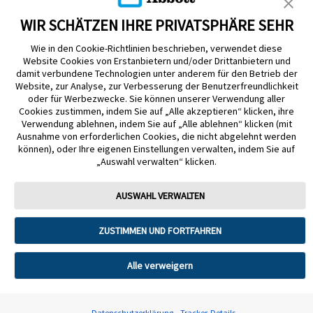
KUNDENSHOP
WIR SCHÄTZEN IHRE PRIVATSPHÄRE SEHR
Wie in den Cookie-Richtlinien beschrieben, verwendet diese
Website Cookies von Erstanbietern und/oder Drittanbietern und
damit verbundene Technologien unter anderem für den Betrieb der
Website, zur Analyse, zur Verbesserung der Benutzerfreundlichkeit
oder für Werbezwecke. Sie können unserer Verwendung aller
Cookies zustimmen, indem Sie auf „Alle akzeptieren“ klicken, ihre
Impressum
Nutzungsbedingungen
Datenschutzerklärung
Verwendung ablehnen, indem Sie auf „Alle ablehnen“ klicken (mit
Ausnahme von erforderlichen Cookies, die nicht abgelehnt werden
Cookie Richtlinie
Barrierefreiheitserklärung
können), oder Ihre eigenen Einstellungen verwalten, indem Sie auf
Mitteilung zur Datenverordnung
Cookie-Präferenzen
„Auswahl verwalten“ klicken.
Copyright © 2026 Abbott. Alle Rechte vorbehalten. Libre, das
AUSWAHL VERWALTEN
Schmetterlingslogo, die Form und das Erscheinungsbild des Sensors, die
Farbe Gelb sowie sämtliche damit zusammenhängende Marken und/oder
Designs sind das geistige Eigentum der Abbott Unternehmensgruppe in
ZUSTIMMEN UND FORTFAHREN
ausgewählten Ländern.
Tandem Diabetes Care, Inc. Alle Rechte vorbehalten. Tandem Diabetes
Alle verweigern
Care, die Tandem Logos, Control-IQ, Control-IQ+, t:slim X2, t:slim, Tandem
t:slim Mobile App und Tandem Source sind eingetragene Marken oder
Marken von Tandem Diabetes Care, Inc. in den USA und/oder anderen
Ländern.
Datenschutzerklärung
Tracker-Details