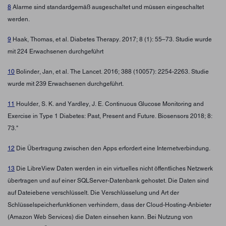
8
Alarme sind standardgemäß ausgeschaltet und müssen eingeschaltet
werden.
9
Haak, Thomas, et al. Diabetes Therapy. 2017; 8 (1): 55–73. Studie wurde
mit 224 Erwachsenen durchgeführt
10
Bolinder, Jan, et al. The Lancet. 2016; 388 (10057): 2254-2263. Studie
wurde mit 239 Erwachsenen durchgeführt.
11
Houlder, S. K. and Yardley, J. E. Continuous Glucose Monitoring and
Exercise in Type 1 Diabetes: Past, Present and Future. Biosensors 2018; 8:
73."
12
Die Übertragung zwischen den Apps erfordert eine Internetverbindung.
13
Die LibreView Daten werden in ein virtuelles nicht öffentliches Netzwerk
übertragen und auf einer SQLServer-Datenbank gehostet. Die Daten sind
auf Dateiebene verschlüsselt. Die Verschlüsselung und Art der
Schlüsselspeicherfunktionen verhindern, dass der Cloud-Hosting-Anbieter
(Amazon Web Services) die Daten einsehen kann. Bei Nutzung von