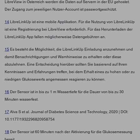
LibreView in Österreich werden die Daten auf Servern in der EU gehostet.
Der Zugang zum jeweiligen Nutzer-Account ist passwortgeschützt.
14
LibreLinkUp ist eine mobile Applikation. Für die Nutzung von LibreLinkUp
ist eine Registrierung bei LibreView erforderlich. Für das Herunterladen der
LibreLinkUp App fallen möglicherweise Datengebühren an.
15
Es besteht die Möglichkeit, die LibreLinkUp Einladung anzunehmen und
damit Benachrichtigungen und Warnhinweise zu erhalten oder diese
abzulehnen. Eine Entscheidung hierüber sollten Sie basierend auf Ihren
Kenntnissen und Erfahrungen treffen, bei dem Erhalt eines zu hohen oder zu
niedrigen Glukosewerts angemessen reagieren zu können.
16
Der Sensor ist in bis zu 1 m Wassertiefe für die Dauer von bis zu 30
Minuten wasserfest.
17
Alva S et al. Journal of Diabetes Science and Technology, 2020 | DOI:
10.1177/1932296820958754
18
Der Sensor ist 60 Minuten nach der Aktivierung für die Glukosemessung
bereit.