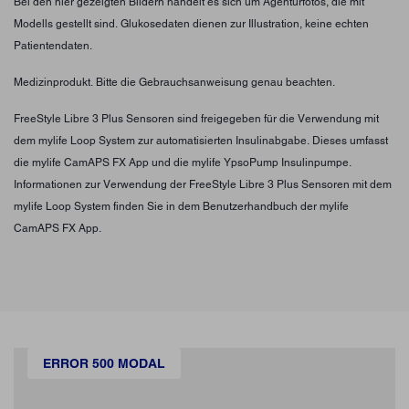
Bei den hier gezeigten Bildern handelt es sich um Agenturfotos, die mit
Modells gestellt sind. Glukosedaten dienen zur Illustration, keine echten
Patientendaten.
Medizinprodukt. Bitte die Gebrauchsanweisung genau beachten.
FreeStyle Libre 3 Plus Sensoren sind freigegeben für die Verwendung mit
dem mylife Loop System zur automatisierten Insulinabgabe. Dieses umfasst
die mylife CamAPS FX App und die mylife YpsoPump Insulinpumpe.
Informationen zur Verwendung der FreeStyle Libre 3 Plus Sensoren mit dem
mylife Loop System finden Sie in dem Benutzerhandbuch der mylife
CamAPS FX App.
ERROR 500 MODAL