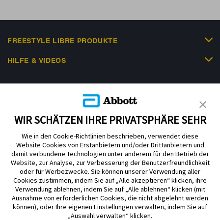
FREESTYLE LIBRE PRODUKTE
HILFE & VIDEOS
KUNDENSHOP
WIR SCHÄTZEN IHRE PRIVATSPHÄRE SEHR
Wie in den Cookie-Richtlinien beschrieben, verwendet diese
Website Cookies von Erstanbietern und/oder Drittanbietern und
damit verbundene Technologien unter anderem für den Betrieb der
Website, zur Analyse, zur Verbesserung der Benutzerfreundlichkeit
Impressum
Nutzungsbedingungen
Datenschutzerklärung
oder für Werbezwecke. Sie können unserer Verwendung aller
Cookie Richtlinie
Barrierefreiheitserklärung
Cookies zustimmen, indem Sie auf „Alle akzeptieren“ klicken, ihre
Verwendung ablehnen, indem Sie auf „Alle ablehnen“ klicken (mit
Mitteilung zur Datenverordnung
Cookie-Präferenzen
Ausnahme von erforderlichen Cookies, die nicht abgelehnt werden
können), oder Ihre eigenen Einstellungen verwalten, indem Sie auf
„Auswahl verwalten“ klicken.
Copyright © 2026 Abbott. Alle Rechte vorbehalten. Libre, das