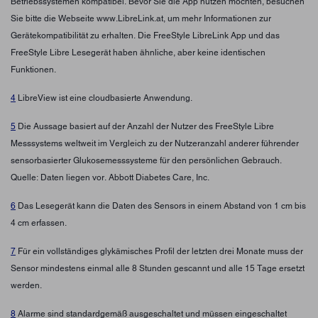
Betriebssystemen kompatibel. Bevor Sie die App nutzen möchten, besuchen
Sie bitte die Webseite www.LibreLink.at, um mehr Informationen zur
Gerätekompatibilität zu erhalten. Die FreeStyle LibreLink App und das
FreeStyle Libre Lesegerät haben ähnliche, aber keine identischen
Funktionen.
4
LibreView ist eine cloudbasierte Anwendung.
5
Die Aussage basiert auf der Anzahl der Nutzer des FreeStyle Libre
Messsystems weltweit im Vergleich zu der Nutzeranzahl anderer führender
sensorbasierter Glukosemesssysteme für den persönlichen Gebrauch.
Quelle: Daten liegen vor. Abbott Diabetes Care, Inc.
6
Das Lesegerät kann die Daten des Sensors in einem Abstand von 1 cm bis
4 cm erfassen.
7
Für ein vollständiges glykämisches Profil der letzten drei Monate muss der
Sensor mindestens einmal alle 8 Stunden gescannt und alle 15 Tage ersetzt
werden.
8
Alarme sind standardgemäß ausgeschaltet und müssen eingeschaltet