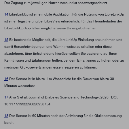
Der Zugang zum jeweiligen Nutzer-Account ist passwortgeschützt.
14
LibreLinkUp ist eine mobile Applikation. Für die Nutzung von LibreLinkUp
ist eine Registrierung bei LibreView erforderlich. Für das Herunterladen der
LibreLinkUp App fallen möglicherweise Datengebühren an.
15
Es besteht die Möglichkeit, die LibreLinkUp Einladung anzunehmen und
damit Benachrichtigungen und Warnhinweise zu erhalten oder diese
abzulehnen. Eine Entscheidung hierüber sollten Sie basierend auf Ihren
Kenntnissen und Erfahrungen treffen, bei dem Erhalt eines zu hohen oder zu
niedrigen Glukosewerts angemessen reagieren zu können.
16
Der Sensor ist in bis zu 1 m Wassertiefe für die Dauer von bis zu 30
Minuten wasserfest.
17
Alva S et al. Journal of Diabetes Science and Technology, 2020 | DOI:
10.1177/1932296820958754
18
Der Sensor ist 60 Minuten nach der Aktivierung für die Glukosemessung
bereit.