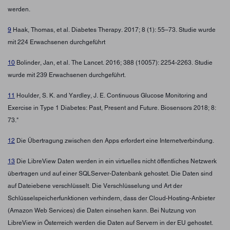
werden.
9
Haak, Thomas, et al. Diabetes Therapy. 2017; 8 (1): 55–73. Studie wurde
mit 224 Erwachsenen durchgeführt
10
Bolinder, Jan, et al. The Lancet. 2016; 388 (10057): 2254-2263. Studie
wurde mit 239 Erwachsenen durchgeführt.
11
Houlder, S. K. and Yardley, J. E. Continuous Glucose Monitoring and
Exercise in Type 1 Diabetes: Past, Present and Future. Biosensors 2018; 8:
73."
12
Die Übertragung zwischen den Apps erfordert eine Internetverbindung.
13
Die LibreView Daten werden in ein virtuelles nicht öffentliches Netzwerk
übertragen und auf einer SQLServer-Datenbank gehostet. Die Daten sind
auf Dateiebene verschlüsselt. Die Verschlüsselung und Art der
Schlüsselspeicherfunktionen verhindern, dass der Cloud-Hosting-Anbieter
(Amazon Web Services) die Daten einsehen kann. Bei Nutzung von
LibreView in Österreich werden die Daten auf Servern in der EU gehostet.