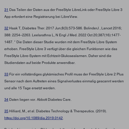
31
Das Teilen der Daten aus der FreeStyle LibreLink oder FreeStyle Libre 3
App erfordert eine Registrierung bei LibreView.
32
Haak T, Diabetes Ther. 2017 Jun;8(3):573-586. BolinderJ , Lancet 2016;
388: 2254–2263. Leelarathna L, N Engl J Med. 2022 Oct 20;387(16):1477-
1487. * Die Daten dieser Studie wurden mit dem FreeStyle Libre System
erhoben. FreeStyle Libre 3 verfügt über die gleichen Funktionen wie das
FreeStyle Libre-System mit Echtzeit-Glukosealarmen. Daher sind die
Studiendaten auf beide Produkte anwendbar.
33
Für ein vollständiges glykämisches Profil muss der FreeStyle Libre 2 Plus
Sensor nach dem Auftreten eines Signalverlustes einmalig gescannt werden
und alle 15 Tage ersetzt werden.
34
Daten liegen vor. Abbott Diabetes Care.
35
Hilliard, M., et al. Diabetes Technology & Therapeutics. (2019).
https://doi.org/10.1089/dia.2019.0142
.