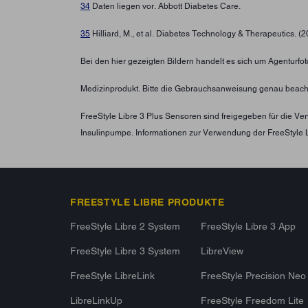
34
Daten liegen vor. Abbott Diabetes Care.
35
Hilliard, M., et al. Diabetes Technology & Therapeutics. (
Bei den hier gezeigten Bildern handelt es sich um Agenturfoto
Medizinprodukt. Bitte die Gebrauchsanweisung genau beach
FreeStyle Libre 3 Plus Sensoren sind freigegeben für die 
Insulinpumpe. Informationen zur Verwendung der FreeStyle 
FREESTYLE LIBRE PRODUKTE
FreeStyle Libre 2 System
FreeStyle Libre 3 App
FreeStyle Libre 3 System
LibreView
FreeStyle LibreLink
FreeStyle Precision Neo
LibreLinkUp
FreeStyle Freedom Lite