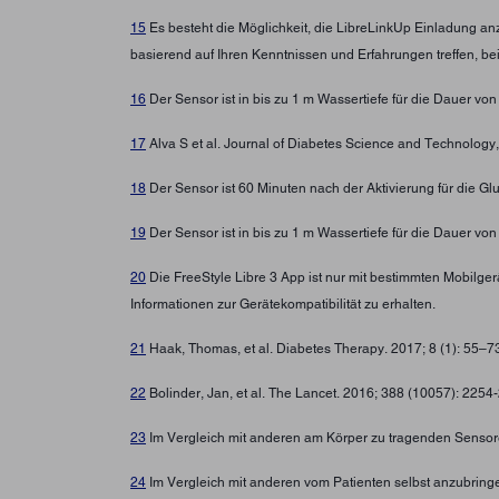
15
Es besteht die Möglichkeit, die LibreLinkUp Einladung a
basierend auf Ihren Kenntnissen und Erfahrungen treffen, b
16
Der Sensor ist in bis zu 1 m Wassertiefe für die Dauer von
17
Alva S et al. Journal of Diabetes Science and Technolo
18
Der Sensor ist 60 Minuten nach der Aktivierung für die G
19
Der Sensor ist in bis zu 1 m Wassertiefe für die Dauer von
20
Die FreeStyle Libre 3 App ist nur mit bestimmten Mobilg
Informationen zur Gerätekompatibilität zu erhalten.
21
Haak, Thomas, et al. Diabetes Therapy. 2017; 8 (1): 55–
22
Bolinder, Jan, et al. The Lancet. 2016; 388 (10057): 225
23
Im Vergleich mit anderen am Körper zu tragenden Sensore
24
Im Vergleich mit anderen vom Patienten selbst anzubring