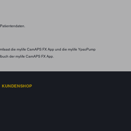
n Patientendaten.
s umfasst die mylife CamAPS FX App und die mylife YpsoPump
ndbuch der mylife CamAPS FX App.
KUNDENSHOP