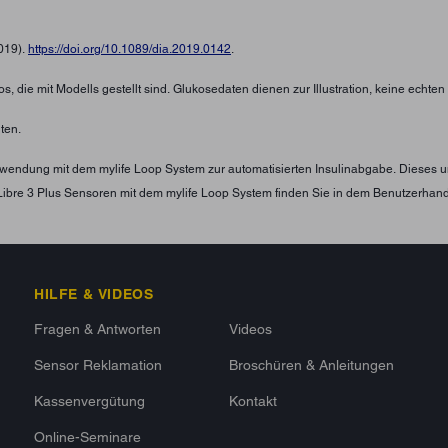
2019).
https://doi.org/10.1089/dia.2019.0142
.
s, die mit Modells gestellt sind. Glukosedaten dienen zur Illustration, keine echte
ten.
Verwendung mit dem mylife Loop System zur automatisierten Insulinabgabe. Diese
Libre 3 Plus Sensoren mit dem mylife Loop System finden Sie in dem Benutzerha
HILFE & VIDEOS
Fragen & Antworten
Videos
Sensor Reklamation
Broschüren & Anleitungen
Kassenvergütung
Kontakt
Online-Seminare