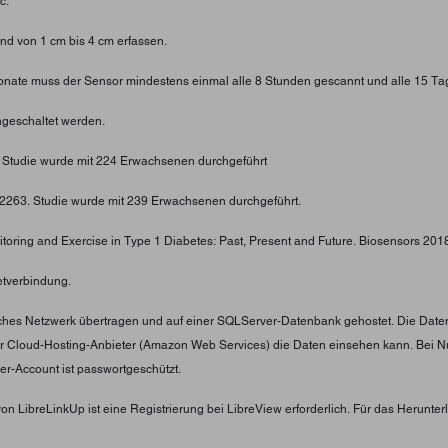
c.
d von 1 cm bis 4 cm erfassen.
 Monate muss der Sensor mindestens einmal alle 8 Stunden gescannt und alle 15 Ta
geschaltet werden.
. Studie wurde mit 224 Erwachsenen durchgeführt
4-2263. Studie wurde mit 239 Erwachsenen durchgeführt.
toring and Exercise in Type 1 Diabetes: Past, Present and Future. Biosensors 2018;
etverbindung.
tliches Netzwerk übertragen und auf einer SQLServer-Datenbank gehostet. Die Date
er Cloud-Hosting-Anbieter (Amazon Web Services) die Daten einsehen kann. Bei N
er-Account ist passwortgeschützt.
von LibreLinkUp ist eine Registrierung bei LibreView erforderlich. Für das Herunt