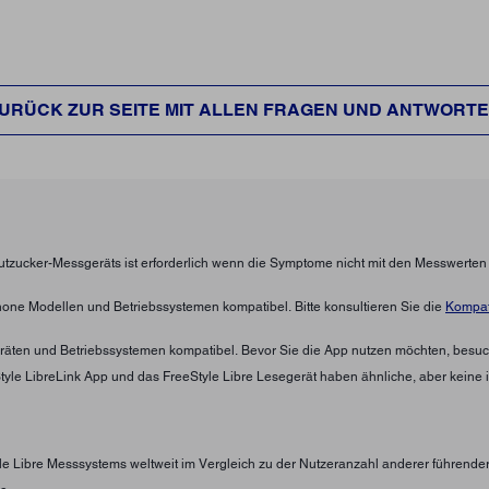
URÜCK ZUR SEITE MIT ALLEN FRAGEN UND ANTWORT
lutzucker-Messgeräts ist erforderlich wenn die Symptome nicht mit den Messwerte
hone Modellen und Betriebssystemen kompatibel. Bitte konsultieren Sie die
Kompati
eräten und Betriebssystemen kompatibel. Bevor Sie die App nutzen möchten, besuc
eStyle LibreLink App und das FreeStyle Libre Lesegerät haben ähnliche, aber keine 
yle Libre Messsystems weltweit im Vergleich zu der Nutzeranzahl anderer führend