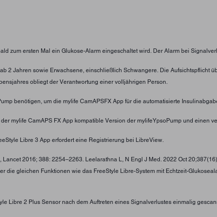
obald zum ersten Mal ein Glukose-Alarm eingeschaltet wird. Der Alarm bei Signalver
nder ab 2 Jahren sowie Erwachsene, einschließlich Schwangere. Die Aufsichtspflic
ensjahres obliegt der Verantwortung einer volljährigen Person.
oPump benötigen, um die mylife CamAPSFX App für die automatisierte Insulinabgab
t der mylife CamAPS FX App kompatible Version der mylifeYpsoPump und einen ve
eStyle Libre 3 App erfordert eine Registrierung bei LibreView.
 , Lancet 2016; 388: 2254–2263. Leelarathna L, N Engl J Med. 2022 Oct 20;387(16
ber die gleichen Funktionen wie das FreeStyle Libre-System mit Echtzeit-Glukosea
tyle Libre 2 Plus Sensor nach dem Auftreten eines Signalverlustes einmalig gescan