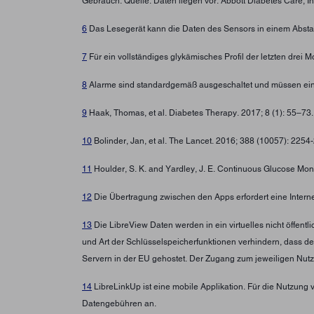
Gebrauch. Quelle: Daten liegen vor. Abbott Diabetes Care, In
6
Das Lesegerät kann die Daten des Sensors in einem Abstan
7
Für ein vollständiges glykämisches Profil der letzten drei
8
Alarme sind standardgemäß ausgeschaltet und müssen ein
9
Haak, Thomas, et al. Diabetes Therapy. 2017; 8 (1): 55–73
10
Bolinder, Jan, et al. The Lancet. 2016; 388 (10057): 225
11
Houlder, S. K. and Yardley, J. E. Continuous Glucose Moni
12
Die Übertragung zwischen den Apps erfordert eine Intern
13
Die LibreView Daten werden in ein virtuelles nicht öffen
und Art der Schlüsselspeicherfunktionen verhindern, dass d
Servern in der EU gehostet. Der Zugang zum jeweiligen Nutz
14
LibreLinkUp ist eine mobile Applikation. Für die Nutzung 
Datengebühren an.