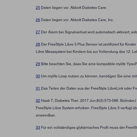
25
Daten liegen vor. Abbott Diabetes Care.
26
Daten liegen vor. Abbott Diabetes Care, Inc.
27
Der Alarm bei Signalverlust wird automatisch aktiviert, s
28
Der FreeStyle Libre 3 Plus Sensor ist zertifiziert für Ki
Libre Messsystem bei Kindern bis zur Vollendung des 12. Leb
29
Bitte beachten Sie, dass Sie eine kompatible mylife Yps
30
Um mylife Loop nutzen zu können, benötigen Sie eine mi
31
Das Teilen der Daten aus der FreeStyle LibreLink oder Fre
32
Haak T, Diabetes Ther. 2017 Jun;8(3):573-586. BolinderJ
FreeStyle Libre System erhoben. FreeStyle Libre 3 verfügt ü
anwendbar.
33
Für ein vollständiges glykämisches Profil muss der FreeS