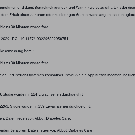
nzunehmen und damit Benachrichtigungen und Warnhinweise zu erhalten oder diese
ei dem Erhalt eines zu hohen oder zu niedrigen Glukosewerts angemessen reagier
 bis zu 30 Minuten wasserfest.
gy, 2020 | DOI: 10.1177/1932296820958754
lukosemessung bereit.
 bis zu 30 Minuten wasserfest.
eräten und Betriebssystemen kompatibel. Bevor Sie die App nutzen möchten, besuc
73. Studie wurde mit 224 Erwachsenen durchgeführt
4-2263. Studie wurde mit 239 Erwachsenen durchgeführt.
n. Daten liegen vor. Abbott Diabetes Care.
enden Sensoren. Daten liegen vor. Abbott Diabetes Care.