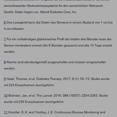
sensorbasierter Glukosemesssysteme für den persönlichen Gebrauch.
Quelle: Daten liegen vor. Abbott Diabetes Care, Inc.
6
Das Lesegerät kann die Daten des Sensors in einem Abstand von 1 cm bis
4 cm erfassen.
7
Für ein vollständiges glykämisches Profil der letzten drei Monate muss der
Sensor mindestens einmal alle 8 Stunden gescannt und alle 15 Tage ersetzt
werden.
8
Alarme sind standardgemäß ausgeschaltet und müssen eingeschaltet
werden.
9
Haak, Thomas, et al. Diabetes Therapy. 2017; 8 (1): 55–73. Studie wurde
mit 224 Erwachsenen durchgeführt
10
Bolinder, Jan, et al. The Lancet. 2016; 388 (10057): 2254-2263. Studie
wurde mit 239 Erwachsenen durchgeführt.
11
Houlder, S. K. and Yardley, J. E. Continuous Glucose Monitoring and