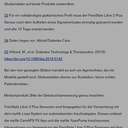
Studiendaten auf beide Produkte anwendbar.
33
Für ein vollständiges glykämisches Profil muss der FreeStyle Libre 2 Plus
Sensor nach dem Auftreten eines Signalverlustes einmalig gescannt werden
und alle 15 Tage ersetzt werden.
34
Daten liegen vor. Abbott Diabetes Care.
35
Hilliard, M., et al. Diabetes Technology & Therapeutics. (2019).
https://doi.org/10.1089/dia.2019.0142
.
Bei den hier gezeigten Bildern handelt es sich um Agenturfotos, die mit
Modells gestellt sind. Glukosedaten dienen zur Illustration, keine echten
Patientendaten.
Medizinprodukt. Bitte die Gebrauchsanweisung genau beachten.
FreeStyle Libre 3 Plus Sensoren sind freigegeben für die Verwendung mit
dem mylife Loop System zur automatisierten Insulinabgabe. Dieses umfasst
die mylife CamAPS FX App und die mylife YpsoPump Insulinpumpe.
Informationen zur Verwendung der FreeStyle Libre 3 Plus Sensoren mit dem