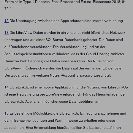
Exercise in Type 1 Diabetes: Past, Present and Future. Biosensors 2018; 8:
73."
12
Die Übertragung zwischen den Apps erfordert eine Internetverbindung.
13
Die LibreView Daten werden in ein virtuelles nicht öffentliches Netzwerk
übertragen und auf einer SQLServer-Datenbank gehostet. Die Daten sind
auf Dateiebene verschlüsselt. Die Verschlüsselung und Art der
Schlüsselspeicherfunktionen verhindern, dass der Cloud-Hosting-Anbieter
(Amazon Web Services) die Daten einsehen kann. Bei Nutzung von
LibreView in Österreich werden die Daten auf Servern in der EU gehostet.
Der Zugang zum jeweiligen Nutzer-Account ist passwortgeschützt.
14
LibreLinkUp ist eine mobile Applikation. Für die Nutzung von LibreLinkUp
ist eine Registrierung bei LibreView erforderlich. Für das Herunterladen der
LibreLinkUp App fallen möglicherweise Datengebühren an.
15
Es besteht die Möglichkeit, die LibreLinkUp Einladung anzunehmen und
damit Benachrichtigungen und Warnhinweise zu erhalten oder diese
abzulehnen. Eine Entscheidung hierüber sollten Sie basierend auf Ihren