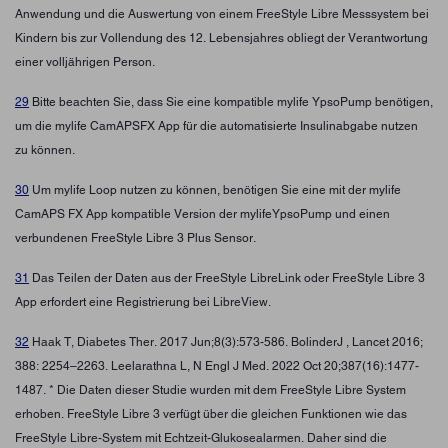
Anwendung und die Auswertung von einem FreeStyle Libre Messsystem bei
Kindern bis zur Vollendung des 12. Lebensjahres obliegt der Verantwortung
einer volljährigen Person.
29
Bitte beachten Sie, dass Sie eine kompatible mylife YpsoPump benötigen,
um die mylife CamAPSFX App für die automatisierte Insulinabgabe nutzen
zu können.
30
Um mylife Loop nutzen zu können, benötigen Sie eine mit der mylife
CamAPS FX App kompatible Version der mylifeYpsoPump und einen
verbundenen FreeStyle Libre 3 Plus Sensor.
31
Das Teilen der Daten aus der FreeStyle LibreLink oder FreeStyle Libre 3
App erfordert eine Registrierung bei LibreView.
32
Haak T, Diabetes Ther. 2017 Jun;8(3):573-586. BolinderJ , Lancet 2016;
388: 2254–2263. Leelarathna L, N Engl J Med. 2022 Oct 20;387(16):1477-
1487. * Die Daten dieser Studie wurden mit dem FreeStyle Libre System
erhoben. FreeStyle Libre 3 verfügt über die gleichen Funktionen wie das
FreeStyle Libre-System mit Echtzeit-Glukosealarmen. Daher sind die