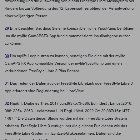
Anwendung und die Auswertung von einem FreeStyle Libre Messsystem bei
Kindern bis zur Vollendung des 12. Lebensjahres obliegt der Verantwortung
einer volljährigen Person.
29
Bitte beachten Sie, dass Sie eine kompatible mylife YpsoPump benötigen,
um die mylife CamAPSFX App für die automatisierte Insulinabgabe nutzen
zu können.
30
Um mylife Loop nutzen zu können, benötigen Sie eine mit der mylife
CamAPS FX App kompatible Version der mylifeYpsoPump und einen
verbundenen FreeStyle Libre 3 Plus Sensor.
31
Das Teilen der Daten aus der FreeStyle LibreLink oder FreeStyle Libre 3
App erfordert eine Registrierung bei LibreView.
32
Haak T, Diabetes Ther. 2017 Jun;8(3):573-586. BolinderJ , Lancet 2016;
388: 2254–2263. Leelarathna L, N Engl J Med. 2022 Oct 20;387(16):1477-
1487. * Die Daten dieser Studie wurden mit dem FreeStyle Libre System
erhoben. FreeStyle Libre 3 verfügt über die gleichen Funktionen wie das
FreeStyle Libre-System mit Echtzeit-Glukosealarmen. Daher sind die