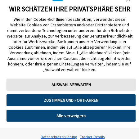
WIR SCHÄTZEN IHRE PRIVATSPHÄRE SEHR
Wie in den Cookie-Richtlinien beschrieben, verwendet diese
Website Cookies von Erstanbietern und/oder Drittanbietern und
damit verbundene Technologien unter anderem für den Betrieb der
Website, zur Analyse, zur Verbesserung der Benutzerfreundlichkeit
Impressum
Nutzungsbedingungen
Datenschutzerklärung
oder für Werbezwecke. Sie können unserer Verwendung aller
Cookie Richtlinie
Barrierefreiheitserklärung
Cookies zustimmen, indem Sie auf „Alle akzeptieren“ klicken, ihre
Verwendung ablehnen, indem Sie auf „Alle ablehnen“ klicken (mit
Mitteilung zur Datenverordnung
Cookie-Präferenzen
Ausnahme von erforderlichen Cookies, die nicht abgelehnt werden
können), oder Ihre eigenen Einstellungen verwalten, indem Sie auf
„Auswahl verwalten“ klicken.
Copyright © 2026 Abbott. Alle Rechte vorbehalten. Libre, das
Schmetterlingslogo, die Form und das Erscheinungsbild des Sensors, die
Farbe Gelb sowie sämtliche damit zusammenhängende Marken und/oder
AUSWAHL VERWALTEN
Designs sind das geistige Eigentum der Abbott Unternehmensgruppe in
ausgewählten Ländern.
ZUSTIMMEN UND FORTFAHREN
Tandem Diabetes Care, Inc. Alle Rechte vorbehalten. Tandem Diabetes
Care, die Tandem Logos, Control-IQ, Control-IQ+, t:slim X2, t:slim, Tandem
t:slim Mobile App und Tandem Source sind eingetragene Marken oder
Marken von Tandem Diabetes Care, Inc. in den USA und/oder anderen
Alle verweigern
Ländern.
ADC-2621330 v9.0
Datenschutzerklärung
Tracker-Details