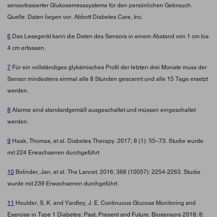
sensorbasierter Glukosemesssysteme für den persönlichen Gebrauch.
Quelle: Daten liegen vor. Abbott Diabetes Care, Inc.
6
Das Lesegerät kann die Daten des Sensors in einem Abstand von 1 cm bis
4 cm erfassen.
7
Für ein vollständiges glykämisches Profil der letzten drei Monate muss der
Sensor mindestens einmal alle 8 Stunden gescannt und alle 15 Tage ersetzt
werden.
8
Alarme sind standardgemäß ausgeschaltet und müssen eingeschaltet
werden.
9
Haak, Thomas, et al. Diabetes Therapy. 2017; 8 (1): 55–73. Studie wurde
mit 224 Erwachsenen durchgeführt
10
Bolinder, Jan, et al. The Lancet. 2016; 388 (10057): 2254-2263. Studie
wurde mit 239 Erwachsenen durchgeführt.
11
Houlder, S. K. and Yardley, J. E. Continuous Glucose Monitoring and
Exercise in Type 1 Diabetes: Past, Present and Future. Biosensors 2018; 8: