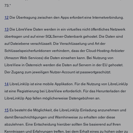
73."
12
Die Übertragung zwischen den Apps erfordert eine Internetverbindung.
13
Die LibreView Daten werden in ein virtuelles nicht öffentliches Netzwerk
übertragen und auf einer SQLServer-Datenbank gehostet. Die Daten sind
auf Dateiebene verschlüsselt. Die Verschlüsselung und Art der
Schlüsselspeicherfunktionen verhindern, dass der Cloud-Hosting-Anbieter
(Amazon Web Services) die Daten einsehen kann. Bei Nutzung von
LibreView in Österreich werden die Daten auf Servern in der EU gehostet.
Der Zugang zum jeweiligen Nutzer-Account ist passwortgeschützt.
14
LibreLinkUp ist eine mobile Applikation. Für die Nutzung von LibreLinkUp
ist eine Registrierung bei LibreView erforderlich. Für das Herunterladen der
LibreLinkUp App fallen möglicherweise Datengebühren an.
15
Es besteht die Möglichkeit, die LibreLinkUp Einladung anzunehmen und
damit Benachrichtigungen und Warnhinweise zu erhalten oder diese
abzulehnen. Eine Entscheidung hierüber sollten Sie basierend auf Ihren
Kenntnissen und Erfahrungen treffen, bei dem Erhalt eines zu hohen oder zu