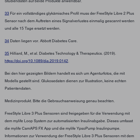
Studiendaten auf beide Produkte anwendbar.
33
Für ein vollständiges glykämisches Profil muss der FreeStyle Libre 2 Plus
Sensor nach dem Auftreten eines Signalverlustes einmalig gescannt werden
und alle 15 Tage ersetzt werden.
34
Daten liegen vor. Abbott Diabetes Care.
35
Hilliard, M., et al. Diabetes Technology & Therapeutics. (2019).
https://doi.org/10.1089/dia.2019.0142
.
Bei den hier gezeigten Bildern handelt es sich um Agenturfotos, die mit
Modells gestellt sind. Glukosedaten dienen zur Illustration, keine echten
Patientendaten.
Medizinprodukt. Bitte die Gebrauchsanweisung genau beachten.
FreeStyle Libre 3 Plus Sensoren sind freigegeben für die Verwendung mit
dem mylife Loop System zur automatisierten Insulinabgabe. Dieses umfasst
die mylife CamAPS FX App und die mylife YpsoPump Insulinpumpe.
Informationen zur Verwendung der FreeStyle Libre 3 Plus Sensoren mit dem