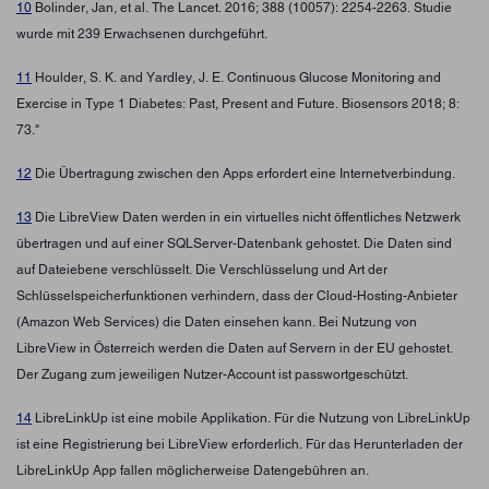
10
Bolinder, Jan, et al. The Lancet. 2016; 388 (10057): 2254-2263. Studie
wurde mit 239 Erwachsenen durchgeführt.
11
Houlder, S. K. and Yardley, J. E. Continuous Glucose Monitoring and
Exercise in Type 1 Diabetes: Past, Present and Future. Biosensors 2018; 8:
73."
12
Die Übertragung zwischen den Apps erfordert eine Internetverbindung.
13
Die LibreView Daten werden in ein virtuelles nicht öffentliches Netzwerk
übertragen und auf einer SQLServer-Datenbank gehostet. Die Daten sind
auf Dateiebene verschlüsselt. Die Verschlüsselung und Art der
Schlüsselspeicherfunktionen verhindern, dass der Cloud-Hosting-Anbieter
(Amazon Web Services) die Daten einsehen kann. Bei Nutzung von
LibreView in Österreich werden die Daten auf Servern in der EU gehostet.
Der Zugang zum jeweiligen Nutzer-Account ist passwortgeschützt.
14
LibreLinkUp ist eine mobile Applikation. Für die Nutzung von LibreLinkUp
ist eine Registrierung bei LibreView erforderlich. Für das Herunterladen der
LibreLinkUp App fallen möglicherweise Datengebühren an.