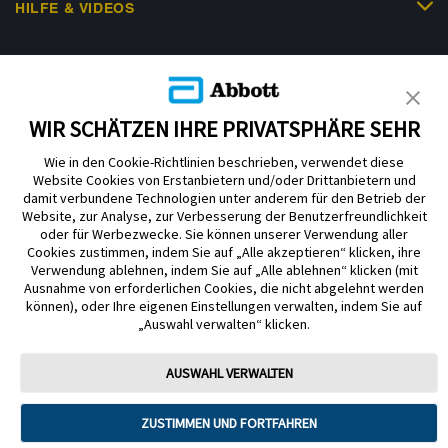
HILFE & VIDEOS
KUNDENSHOP
WIR SCHÄTZEN IHRE PRIVATSPHÄRE SEHR
Wie in den Cookie-Richtlinien beschrieben, verwendet diese
Website Cookies von Erstanbietern und/oder Drittanbietern und
damit verbundene Technologien unter anderem für den Betrieb der
Website, zur Analyse, zur Verbesserung der Benutzerfreundlichkeit
Impressum
Nutzungsbedingungen
Datenschutzerklärung
oder für Werbezwecke. Sie können unserer Verwendung aller
Cookie Richtlinie
Barrierefreiheitserklärung
Cookies zustimmen, indem Sie auf „Alle akzeptieren“ klicken, ihre
Verwendung ablehnen, indem Sie auf „Alle ablehnen“ klicken (mit
Mitteilung zur Datenverordnung
Cookie-Präferenzen
Ausnahme von erforderlichen Cookies, die nicht abgelehnt werden
können), oder Ihre eigenen Einstellungen verwalten, indem Sie auf
„Auswahl verwalten“ klicken.
Copyright © 2026 Abbott. Alle Rechte vorbehalten. Libre, das
Schmetterlingslogo, die Form und das Erscheinungsbild des Sensors, die
Farbe Gelb sowie sämtliche damit zusammenhängende Marken und/oder
AUSWAHL VERWALTEN
Designs sind das geistige Eigentum der Abbott Unternehmensgruppe in
ausgewählten Ländern.
ZUSTIMMEN UND FORTFAHREN
Tandem Diabetes Care, Inc. Alle Rechte vorbehalten. Tandem Diabetes
Care, die Tandem Logos, Control-IQ, Control-IQ+, t:slim X2, t:slim, Tandem