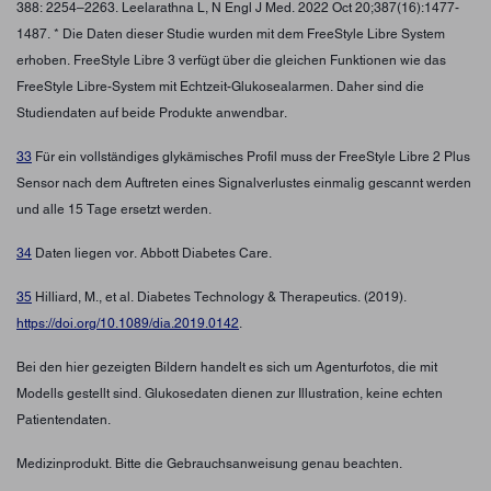
388: 2254–2263. Leelarathna L, N Engl J Med. 2022 Oct 20;387(16):1477-
1487. * Die Daten dieser Studie wurden mit dem FreeStyle Libre System
erhoben. FreeStyle Libre 3 verfügt über die gleichen Funktionen wie das
FreeStyle Libre-System mit Echtzeit-Glukosealarmen. Daher sind die
Studiendaten auf beide Produkte anwendbar.
33
Für ein vollständiges glykämisches Profil muss der FreeStyle Libre 2 Plus
Sensor nach dem Auftreten eines Signalverlustes einmalig gescannt werden
und alle 15 Tage ersetzt werden.
34
Daten liegen vor. Abbott Diabetes Care.
35
Hilliard, M., et al. Diabetes Technology & Therapeutics. (2019).
https://doi.org/10.1089/dia.2019.0142
.
Bei den hier gezeigten Bildern handelt es sich um Agenturfotos, die mit
Modells gestellt sind. Glukosedaten dienen zur Illustration, keine echten
Patientendaten.
Medizinprodukt. Bitte die Gebrauchsanweisung genau beachten.