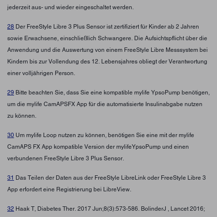
jederzeit aus- und wieder eingeschaltet werden.
28
Der FreeStyle Libre 3 Plus Sensor ist zertifiziert für Kinder ab 2 Jahren
sowie Erwachsene, einschließlich Schwangere. Die Aufsichtspflicht über die
Anwendung und die Auswertung von einem FreeStyle Libre Messsystem bei
Kindern bis zur Vollendung des 12. Lebensjahres obliegt der Verantwortung
einer volljährigen Person.
29
Bitte beachten Sie, dass Sie eine kompatible mylife YpsoPump benötigen,
um die mylife CamAPSFX App für die automatisierte Insulinabgabe nutzen
zu können.
30
Um mylife Loop nutzen zu können, benötigen Sie eine mit der mylife
CamAPS FX App kompatible Version der mylifeYpsoPump und einen
verbundenen FreeStyle Libre 3 Plus Sensor.
31
Das Teilen der Daten aus der FreeStyle LibreLink oder FreeStyle Libre 3
App erfordert eine Registrierung bei LibreView.
32
Haak T, Diabetes Ther. 2017 Jun;8(3):573-586. BolinderJ , Lancet 2016;