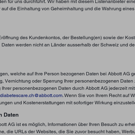
en für uns durchführt. Wir haben mit diesem Listenanbieter ei
er auf die Einhaltung von Geheimhaltung und die Wahrung ei
Eröffnung des Kundenkontos, der Bestellung(en) sowie der Koste
aten werden nicht an Länder ausserhalb der Schweiz und der E
langen, welche auf Ihre Person bezogenen Daten bei Abbott AG 
, Vernichtung oder Sperrung Ihrer personenbezogenen Daten zu
ng Ihrer personenbezogenen Daten durch Abbott AG jederzeit mit
tdiabetescare.ch@abbott.com
. Wenn Sie von Ihrem Recht auf W
lungen und Kostenerstattungen mit sofortiger Wirkung einzustel
n Daten
t AG ist es möglich, Informationen über Ihren Besuch zu erheb
che, die URLs der Websites, die Sie zuvor besucht haben, Werb