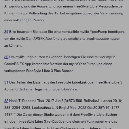
Anwendung und die Auswertung von einem FreeStyle Libre Messsystem bei
Kindern bis zur Vollendung des 12. Lebensjahres obliegt der Verantwortung
einer volljährigen Person.
29
Bitte beachten Sie, dass Sie eine kompatible mylife YpsoPump benötigen,
um die mylife CamAPSFX App für die automatisierte Insulinabgabe nutzen
zu können.
30
Um mylife Loop nutzen zu können, benötigen Sie eine mit der mylife
CamAPS FX App kompatible Version der mylifeYpsoPump und einen
verbundenen FreeStyle Libre 3 Plus Sensor.
31
Das Teilen der Daten aus der FreeStyle LibreLink oder FreeStyle Libre 3
App erfordert eine Registrierung bei LibreView.
32
Haak T, Diabetes Ther. 2017 Jun;8(3):573-586. BolinderJ , Lancet 2016;
388: 2254–2263. Leelarathna L, N Engl J Med. 2022 Oct 20;387(16):1477-
1487. * Die Daten dieser Studie wurden mit dem FreeStyle Libre System
erhoben. FreeStyle Libre 3 verfügt über die gleichen Funktionen wie das
FreeStyle Libre-System mit Echtzeit-Glukosealarmen. Daher sind die