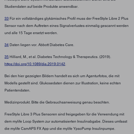
Studiendaten auf beide Produkte anwendbar.
33
Für ein vollständiges glykämisches Profil muss der FreeStyle Libre 2 Plus
Sensor nach dem Auftreten eines Signalverlustes einmalig gescannt werden
und alle 15 Tage ersetzt werden.
34
Daten liegen vor. Abbott Diabetes Care.
35
Hilliard, M., et al. Diabetes Technology & Therapeutics. (2019).
https://doi.org/10.1089/dia.2019.0142
.
Bei den hier gezeigten Bildern handelt es sich um Agenturfotos, die mit
Modells gestellt sind. Glukosedaten dienen zur Illustration, keine echten
Patientendaten.
Medizinprodukt. Bitte die Gebrauchsanweisung genau beachten.
FreeStyle Libre 3 Plus Sensoren sind freigegeben für die Verwendung mit
dem mylife Loop System zur automatisierten Insulinabgabe. Dieses umfasst
die mylife CamAPS FX App und die mylife YpsoPump Insulinpumpe.