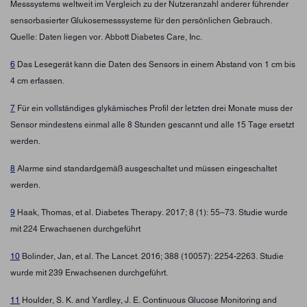
Messsystems weltweit im Vergleich zu der Nutzeranzahl anderer führender
sensorbasierter Glukosemesssysteme für den persönlichen Gebrauch.
Quelle: Daten liegen vor. Abbott Diabetes Care, Inc.
6
Das Lesegerät kann die Daten des Sensors in einem Abstand von 1 cm bis
4 cm erfassen.
7
Für ein vollständiges glykämisches Profil der letzten drei Monate muss der
Sensor mindestens einmal alle 8 Stunden gescannt und alle 15 Tage ersetzt
werden.
8
Alarme sind standardgemäß ausgeschaltet und müssen eingeschaltet
werden.
9
Haak, Thomas, et al. Diabetes Therapy. 2017; 8 (1): 55–73. Studie wurde
mit 224 Erwachsenen durchgeführt
10
Bolinder, Jan, et al. The Lancet. 2016; 388 (10057): 2254-2263. Studie
wurde mit 239 Erwachsenen durchgeführt.
11
Houlder, S. K. and Yardley, J. E. Continuous Glucose Monitoring and