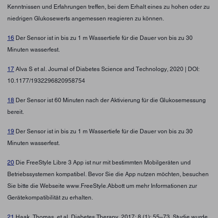
Kenntnissen und Erfahrungen treffen, bei dem Erhalt eines zu hohen oder zu
niedrigen Glukosewerts angemessen reagieren zu können.
16
Der Sensor ist in bis zu 1 m Wassertiefe für die Dauer von bis zu 30
Minuten wasserfest.
17
Alva S et al. Journal of Diabetes Science and Technology, 2020 | DOI:
10.1177/1932296820958754
18
Der Sensor ist 60 Minuten nach der Aktivierung für die Glukosemessung
bereit.
19
Der Sensor ist in bis zu 1 m Wassertiefe für die Dauer von bis zu 30
Minuten wasserfest.
20
Die FreeStyle Libre 3 App ist nur mit bestimmten Mobilgeräten und
Betriebssystemen kompatibel. Bevor Sie die App nutzen möchten, besuchen
Sie bitte die Webseite www.FreeStyle.Abbott um mehr Informationen zur
Gerätekompatibilität zu erhalten.
21
Haak, Thomas, et al. Diabetes Therapy. 2017; 8 (1): 55–73. Studie wurde