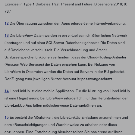
Exercise in Type 1 Diabetes: Past, Present and Future. Biosensors 2018; 8:
73."
12
Die Übertragung zwischen den Apps erfordert eine Internetverbindung.
13
Die LibreView Daten werden in ein virtuelles nicht öffentliches Netzwerk
übertragen und auf einer SQLServer-Datenbank gehostet. Die Daten sind
auf Dateiebene verschlüsselt. Die Verschlüsselung und Art der
Schlüsselspeicherfunktionen verhindern, dass der Cloud-Hosting-Anbieter
(Amazon Web Services) die Daten einsehen kann. Bei Nutzung von
LibreView in Österreich werden die Daten auf Servern in der EU gehostet.
Der Zugang zum jeweiligen Nutzer-Account ist passwortgeschützt.
14
LibreLinkUp ist eine mobile Applikation. Für die Nutzung von LibreLinkUp
ist eine Registrierung bei LibreView erforderlich. Für das Herunterladen der
LibreLinkUp App fallen möglicherweise Datengebühren an.
15
Es besteht die Möglichkeit, die LibreLinkUp Einladung anzunehmen und
damit Benachrichtigungen und Warnhinweise zu erhalten oder diese
abzulehnen. Eine Entscheidung hierüber sollten Sie basierend auf Ihren