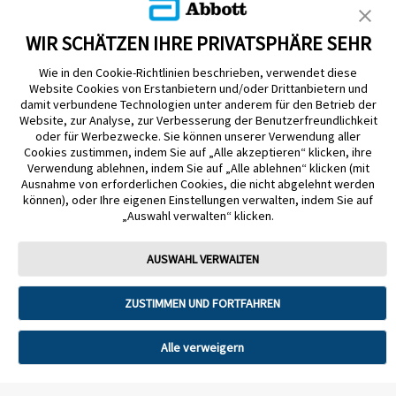
WIR SCHÄTZEN IHRE PRIVATSPHÄRE SEHR
Wie in den Cookie-Richtlinien beschrieben, verwendet diese
Website Cookies von Erstanbietern und/oder Drittanbietern und
damit verbundene Technologien unter anderem für den Betrieb der
Website, zur Analyse, zur Verbesserung der Benutzerfreundlichkeit
Impressum
Nutzungsbedingungen
Datenschutzerklärung
oder für Werbezwecke. Sie können unserer Verwendung aller
Cookie Richtlinie
Barrierefreiheitserklärung
Cookies zustimmen, indem Sie auf „Alle akzeptieren“ klicken, ihre
Verwendung ablehnen, indem Sie auf „Alle ablehnen“ klicken (mit
Mitteilung zur Datenverordnung
Cookie-Präferenzen
Ausnahme von erforderlichen Cookies, die nicht abgelehnt werden
können), oder Ihre eigenen Einstellungen verwalten, indem Sie auf
„Auswahl verwalten“ klicken.
Copyright © 2026 Abbott. Alle Rechte vorbehalten. Libre, das
Schmetterlingslogo, die Form und das Erscheinungsbild des Sensors, die
Farbe Gelb sowie sämtliche damit zusammenhängende Marken und/oder
AUSWAHL VERWALTEN
Designs sind das geistige Eigentum der Abbott Unternehmensgruppe in
ausgewählten Ländern.
ZUSTIMMEN UND FORTFAHREN
Tandem Diabetes Care, Inc. Alle Rechte vorbehalten. Tandem Diabetes
Care, die Tandem Logos, Control-IQ, Control-IQ+, t:slim X2, t:slim, Tandem
t:slim Mobile App und Tandem Source sind eingetragene Marken oder
Marken von Tandem Diabetes Care, Inc. in den USA und/oder anderen
Alle verweigern
Ländern.
ADC-2621330 v9.0