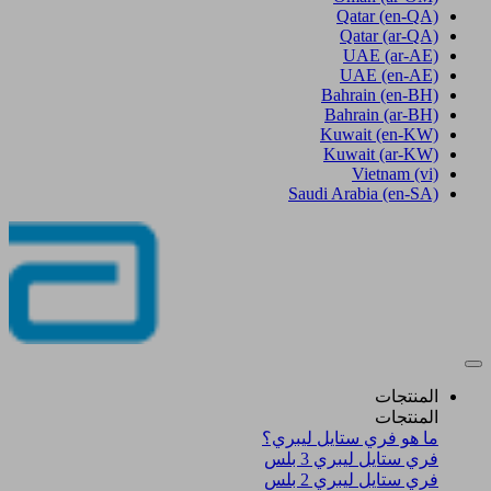
Qatar
(en-QA)
Qatar
(ar-QA)
UAE
(ar-AE)
UAE
(en-AE)
Bahrain
(en-BH)
Bahrain
(ar-BH)
Kuwait
(en-KW)
Kuwait
(ar-KW)
Vietnam
(vi)
Saudi Arabia
(en-SA)
المنتجات
المنتجات
ما هو فري ستايل ليبري؟
فري ستايل ليبري 3 بلس​
فري ستايل ليبري 2 بلس​