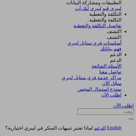
التطبيقات ومشاركة البيانات
ليبري ڤيو
ليبري لنك آب
التكلفة والتغطية
التكلفة والتغطية
تفاصيل التكلفة والتغطية
اكتشف​
اكتشف​
أساسيات فري ستايل ليبري
فهم بياناتك
الدعم
الدعم
الأسئلة الشائعة
تواصل معنا
مراكز خدمة فري ستايل ليبري
سجّل الآن​
نموذج استبدال المجس
اطلب الآن
اطلب الآن
English
الدعم
لماذا تعتبر تنبيهات السكر في ليبري اختيارية؟