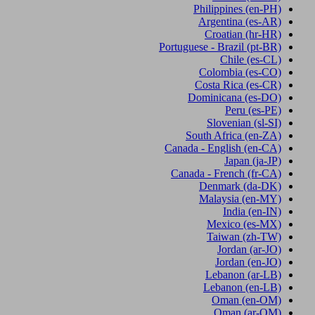
Philippines
(en-PH)
Argentina
(es-AR)
Croatian
(hr-HR)
Portuguese - Brazil
(pt-BR)
Chile
(es-CL)
Colombia
(es-CO)
Costa Rica
(es-CR)
Dominicana
(es-DO)
Peru
(es-PE)
Slovenian
(sl-SI)
South Africa
(en-ZA)
Canada - English
(en-CA)
Japan
(ja-JP)
Canada - French
(fr-CA)
Denmark
(da-DK)
Malaysia
(en-MY)
India
(en-IN)
Mexico
(es-MX)
Taiwan
(zh-TW)
Jordan
(ar-JO)
Jordan
(en-JO)
Lebanon
(ar-LB)
Lebanon
(en-LB)
Oman
(en-OM)
Oman
(ar-OM)