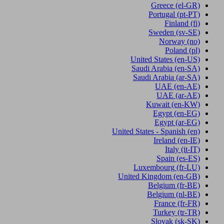
Greece
(el-GR)
Portugal
(pt-PT)
Finland
(fi)
Sweden
(sv-SE)
Norway
(no)
Poland
(pl)
United States
(en-US)
Saudi Arabia
(en-SA)
Saudi Arabia
(ar-SA)
UAE
(en-AE)
UAE
(ar-AE)
Kuwait
(en-KW)
Egypt
(en-EG)
Egypt
(ar-EG)
United States - Spanish
(en)
Ireland
(en-IE)
Italy
(it-IT)
Spain
(es-ES)
Luxembourg
(fr-LU)
United Kingdom
(en-GB)
Belgium
(fr-BE)
Belgium
(nl-BE)
France
(fr-FR)
Turkey
(tr-TR)
Slovak
(sk-SK)