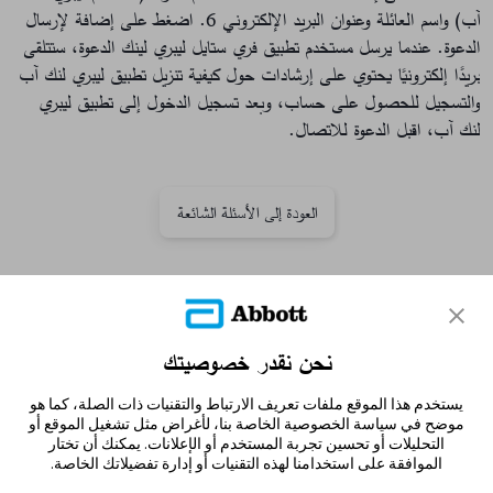
آب) واسم العائلة وعنوان البريد الإلكتروني
6. اضغط على إضافة لإرسال
الدعوة. عندما يرسل مستخدم تطبيق فري ستايل ليبري لينك الدعوة، ستتلقى
بريدًا إلكترونيًا يحتوي على إرشادات حول كيفية تنزيل تطبيق ليبري لنك آب
والتسجيل للحصول على حساب، وبعد تسجيل الدخول إلى تطبيق ليبري
لنك آب، اقبل الدعوة للاتصال.
العودة إلى الأسئلة الشائعة
تواصل معنا
نحن نقدر خصوصيتك
إخلاء المسؤولية والمراجع
يستخدم هذا الموقع ملفات تعريف الارتباط والتقنيات ذات الصلة، كما هو
خريطة الموقع
موضح في سياسة الخصوصية الخاصة بنا، لأغراض مثل تشغيل الموقع أو
التحليلات أو تحسين تجربة المستخدم أو الإعلانات. يمكنك أن تختار
الموافقة على استخدامنا لهذه التقنيات أو إدارة تفضيلاتك الخاصة.