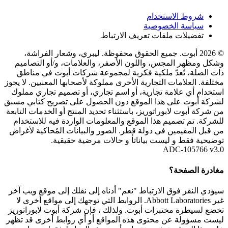
شروط الاستخدام
سياسة الخصوصية
تفضيلات ملفات تعريف الارتباط
© 2026 أبوت. جميع الحقوق محفوظة. ليبري، وشعار الفراشة،
وشكل ومظهر المجس، واللون الأصفر، والعلامات، و/أو التصاميم
ذات الصلة، تُعدّ ملكية فكرية لمجموعة شركات أبوت في مناطق
مختلفة. العلامات التجارية الأخرى مملوكة لأصحابها المعنيين. لا يجوز
استخدام أي علامة تجارية، أو اسم تجاري، أو تصميم تجاري مملوك
لشركة أبوت على هذا الموقع دون الحصول على تصريح كتابي مسبق
من شركة أبوت لابوراتوريز، باستثناء تحديد المنتج أو الخدمات التابعة
للشركة. تم تصميم هذا الموقع والمعلومات الواردة فيه للاستخدام
من قبل المقيمين في دولة قطر. الصور والبيانات المُحاكية لأغراض
توضيحية فقط و ليست بياناتأ و حالات مرضية حقيقية.
ADC-105766 v3.0
مغادرة الصفحة؟
سيؤدي النقر فوق الارتباط "نعم" أدناه إلى نقلك إلى موقع ويب آخر
غير Abbott Laboratories. الروابط التي توجهك إلى مواقع أخرى لا
تخضع لسيطرة مختبرات أبوت. ولذلك ، فإن شركة أبوت لابوراتوريز
ليست مسؤولة عن محتوى هذه المواقع أو أي روابط أخرى قد تظهر