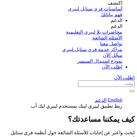
اكتشف​
أساسيات فري ستايل ليبري
فهم بياناتك
الدعم
الدعم
محاضرات يلا ليبري التعليمية
الأسئلة الشائعة
تواصل معنا
مراكز خدمة فري ستايل ليبري
سجّل الآن​
نموذج استبدال السنسر
اطلب الآن
اطلب الآن
English
الدعم
ربط تطبيق ليبري لينك بمستخدم ليبري لنك آب
كيف يمكننا مساعدتك؟
ابحث واعثر عن إجابات للأسئلة الشائعة حول أنظمة فري ستايل