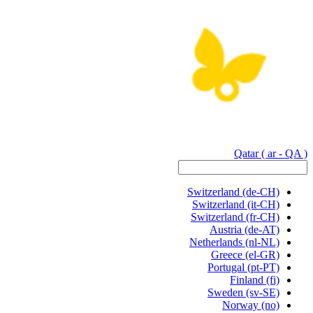
Qatar
( ar - QA )
Switzerland
(de-CH)
Switzerland
(it-CH)
Switzerland
(fr-CH)
Austria
(de-AT)
Netherlands
(nl-NL)
Greece
(el-GR)
Portugal
(pt-PT)
Finland
(fi)
Sweden
(sv-SE)
Norway
(no)