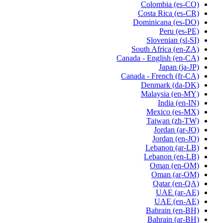
Colombia
(es-CO)
Costa Rica
(es-CR)
Dominicana
(es-DO)
Peru
(es-PE)
Slovenian
(sl-SI)
South Africa
(en-ZA)
Canada - English
(en-CA)
Japan
(ja-JP)
Canada - French
(fr-CA)
Denmark
(da-DK)
Malaysia
(en-MY)
India
(en-IN)
Mexico
(es-MX)
Taiwan
(zh-TW)
Jordan
(ar-JO)
Jordan
(en-JO)
Lebanon
(ar-LB)
Lebanon
(en-LB)
Oman
(en-OM)
Oman
(ar-OM)
Qatar
(en-QA)
UAE
(ar-AE)
UAE
(en-AE)
Bahrain
(en-BH)
Bahrain
(ar-BH)