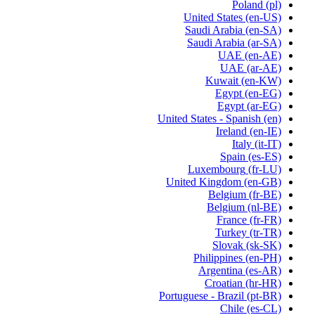
Poland
(pl)
United States
(en-US)
Saudi Arabia
(en-SA)
Saudi Arabia
(ar-SA)
UAE
(en-AE)
UAE
(ar-AE)
Kuwait
(en-KW)
Egypt
(en-EG)
Egypt
(ar-EG)
United States - Spanish
(en)
Ireland
(en-IE)
Italy
(it-IT)
Spain
(es-ES)
Luxembourg
(fr-LU)
United Kingdom
(en-GB)
Belgium
(fr-BE)
Belgium
(nl-BE)
France
(fr-FR)
Turkey
(tr-TR)
Slovak
(sk-SK)
Philippines
(en-PH)
Argentina
(es-AR)
Croatian
(hr-HR)
Portuguese - Brazil
(pt-BR)
Chile
(es-CL)