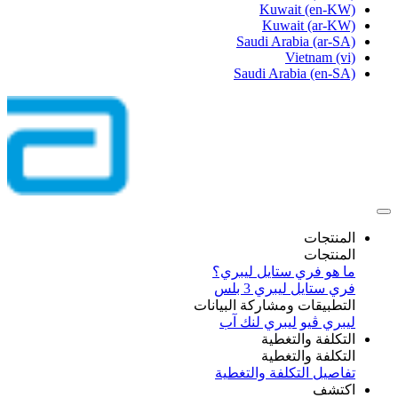
Kuwait
(en-KW)
Kuwait
(ar-KW)
Saudi Arabia
(ar-SA)
Vietnam
(vi)
Saudi Arabia
(en-SA)
المنتجات
المنتجات
ما هو فري ستايل ليبري؟
فري ستايل ليبري 3 بلس​
التطبيقات ومشاركة البيانات
ليبري ڤيو
ليبري لنك آب
التكلفة والتغطية
التكلفة والتغطية
تفاصيل التكلفة والتغطية
اكتشف​