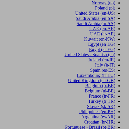
Norway
(no)
Poland
(pl)
United States
(en-US)
Saudi Arabia
(en-SA)
Saudi Arabia
(ar-SA)
UAE
(en-AE)
UAE
(ar-AE)
Kuwait
(en-KW)
Egypt
(en-EG)
Egypt
(ar-EG)
United States - Spanish
(en)
Ireland
(en-IE)
Italy
(it-IT)
Spain
(es-ES)
Luxembourg
(fr-LU)
United Kingdom
(en-GB)
Belgium
(fr-BE)
Belgium
(nl-BE)
France
(fr-FR)
Turkey
(tr-TR)
Slovak
(sk-SK)
Philippines
(en-PH)
Argentina
(es-AR)
Croatian
(hr-HR)
Portuguese - Brazil
(pt-BR)