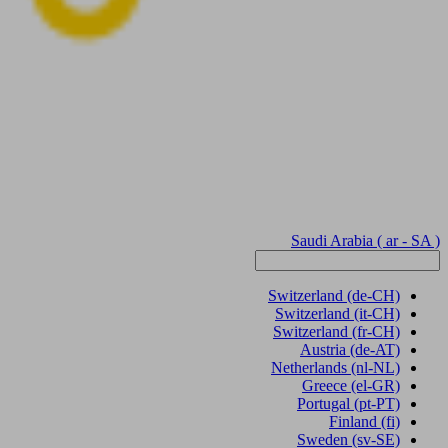
Saudi Arabia
( ar - SA )
Switzerland
(de-CH)
Switzerland
(it-CH)
Switzerland
(fr-CH)
Austria
(de-AT)
Netherlands
(nl-NL)
Greece
(el-GR)
Portugal
(pt-PT)
Finland
(fi)
Sweden
(sv-SE)