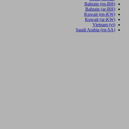
Bahrain
(en-BH)
Bahrain
(ar-BH)
Kuwait
(en-KW)
Kuwait
(ar-KW)
Vietnam
(vi)
Saudi Arabia
(en-SA)