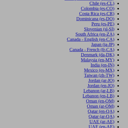
Chile
(es-CL)
Colombia
(es-CO)
Costa Rica
(es-CR)
Dominicana
(es-DO)
Peru
(es-PE)
Slovenian
(sl-SI)
South Africa
(en-ZA)
Canada - English
(en-CA)
Japan
(ja-JP)
Canada - French
(fr-CA)
Denmark
(da-DK)
Malaysia
(en-MY)
India
(en-IN)
Mexico
(es-MX)
Taiwan
(zh-TW)
Jordan
(ar-JO)
Jordan
(en-JO)
Lebanon
(ar-LB)
Lebanon
(en-LB)
Oman
(en-OM)
Oman
(ar-OM)
Qatar
(en-QA)
Qatar
(ar-QA)
UAE
(ar-AE)
UAE
(en-AE)