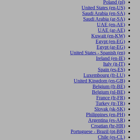
Poland
(pl)
United States
(en-US)
Saudi Arabia
(en-SA)
Saudi Arabia
(ar-SA)
UAE
(en-AE)
UAE
(ar-AE)
Kuwait
(en-KW)
Egypt
(en-EG)
Egypt
(ar-EG)
United States - Spanish
(en)
Ireland
(en-IE)
Italy
(it-IT)
Spain
(es-ES)
Luxembourg
(fr-LU)
United Kingdom
(en-GB)
Belgium
(fr-BE)
Belgium
(nl-BE)
France
(fr-FR)
Turkey
(tr-TR)
Slovak
(sk-SK)
Philippines
(en-PH)
Argentina
(es-AR)
Croatian
(hr-HR)
Portuguese - Brazil
(pt-BR)
Chile
(es-CL)