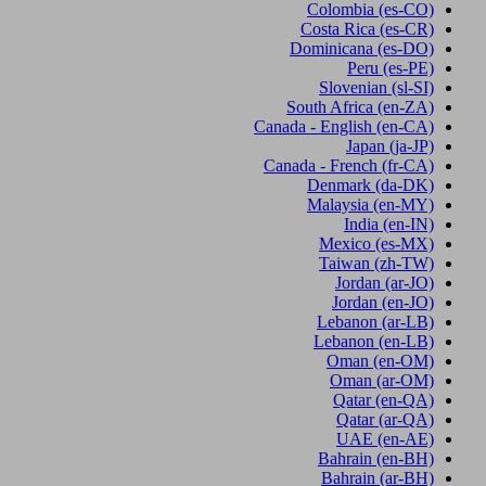
Colombia
(es-CO)
Costa Rica
(es-CR)
Dominicana
(es-DO)
Peru
(es-PE)
Slovenian
(sl-SI)
South Africa
(en-ZA)
Canada - English
(en-CA)
Japan
(ja-JP)
Canada - French
(fr-CA)
Denmark
(da-DK)
Malaysia
(en-MY)
India
(en-IN)
Mexico
(es-MX)
Taiwan
(zh-TW)
Jordan
(ar-JO)
Jordan
(en-JO)
Lebanon
(ar-LB)
Lebanon
(en-LB)
Oman
(en-OM)
Oman
(ar-OM)
Qatar
(en-QA)
Qatar
(ar-QA)
UAE
(en-AE)
Bahrain
(en-BH)
Bahrain
(ar-BH)