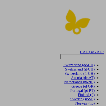
UAE
( ar - AE )
Switzerland
(de-CH)
Switzerland
(it-CH)
Switzerland
(fr-CH)
Austria
(de-AT)
Netherlands
(nl-NL)
Greece
(el-GR)
Portugal
(pt-PT)
Finland
(fi)
Sweden
(sv-SE)
Norway
(no)