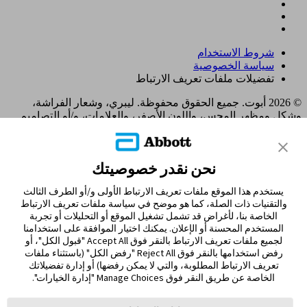
شروط الاستخدام
سياسة الخصوصية
تفضيلات ملفات تعريف الارتباط
© 2026 أبوت. جميع الحقوق محفوظة. ليبري، وشعار الفراشة،
وشكل ومظهر المجس، واللون الأصفر، والعلامات، و/أو التصاميم
ذات الصلة، تُعدّ ملكية فكرية لمجموعة شركات أبوت في مناطق
مختلفة. العلامات التجارية الأخرى مملوكة لأصحابها المعنيين. لا يجوز
استخدام أي علامة تجارية، أو اسم تجاري، أو تصميم تجاري مملوك
نحن نقدر خصوصيتك
لشركة أبوت على هذا الموقع دون الحصول على تصريح كتابي مسبق
من شركة أبوت لابوراتوريز، باستثناء تحديد المنتج أو الخدمات التابعة
يستخدم هذا الموقع ملفات تعريف الارتباط الأولى و/أو الطرف الثالث
للشركة. تم تصميم هذا الموقع والمعلومات الواردة فيه للاستخدام
والتقنيات ذات الصلة، كما هو موضح في سياسة ملفات تعريف الارتباط
من قبل المقيمين في الإمارات العربية المتحدة. الصور والبيانات
الخاصة بنا، لأغراض قد تشمل تشغيل الموقع أو التحليلات أو تجربة
المُحاكية لأغراض توضيحية فقط و ليست بياناتأ و حالات مرضية
المستخدم المحسنة أو الإعلان. يمكنك اختيار الموافقة على استخدامنا
حقيقية.
لجميع ملفات تعريف الارتباط بالنقر فوق Accept All "قبول الكل"، أو
ADC-122480 v2.0
رفض استخدامها بالنقر فوق Reject All "رفض الكل" (باستثناء ملفات
MOHAP UM9J5F84-221025 Expiry 21/10/2026
تعريف الارتباط المطلوبة، والتي لا يمكن رفضها) أو إدارة تفضيلاتك
الخاصة عن طريق النقر فوق Manage Choices "إدارة الخيارات".
مغادرة الصفحة؟