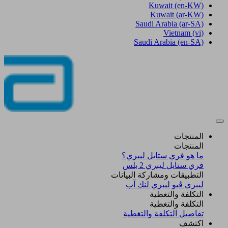
Kuwait
(en-KW)
Kuwait
(ar-KW)
Saudi Arabia
(ar-SA)
Vietnam
(vi)
Saudi Arabia
(en-SA)
المنتجات
المنتجات
ما هو فري ستايل ليبري؟
فري ستايل ليبري 2 بلس​
التطبيقات ومشاركة البيانات
ليبري ڤيو
ليبري لنك آب
التكلفة والتغطية
التكلفة والتغطية
تفاصيل التكلفة والتغطية
اكتشف​