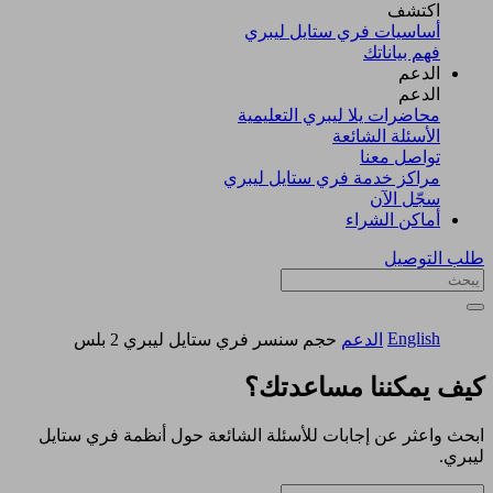
اكتشف​
أساسيات فري ستايل ليبري
فهم بياناتك
الدعم
الدعم
محاضرات يلا ليبري التعليمية
الأسئلة الشائعة
تواصل معنا
مراكز خدمة فري ستايل ليبري
سجّل الآن​
أماكن الشراء
طلب التوصيل
English
الدعم
حجم سنسر فري ستايل ليبري 2 بلس
كيف يمكننا مساعدتك؟
ابحث واعثر عن إجابات للأسئلة الشائعة حول أنظمة فري ستايل
ليبري.