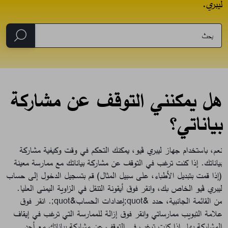
ليبري.
هل يمكنني التوقف عن مشاركة
بياناتي؟
نعم، باستخدام جهاز ليبري ڤيو، يمكنك التحكم في وقت وكيفية مشاركة
بياناتك. إذا كنت ترغب في التوقف عن مشاركة بياناتك مع ممارسة معينة
(إذا قمت بتبديل الأطباء، على سبيل المثال) قم بتسجيل الدخول إلى حساب
ليبري ڤيو الخاص بك، وانقر فوق أيقونة التنقل في الزاوية اليمنى العليا.
من القائمة الجانبية، حدد &quot;إعدادات الحساب&quot;. انقر فوق
علامة التبويب ممارساتي وانقر فوق إزالة للممارسة التي ترغب في إيقاف
المشاركة بها. إذا كنت ترغب في التوقف عن مشاركة بياناتك مع أحد