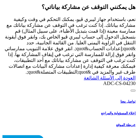
هل يمكنني التوقف عن مشاركة بياناتي؟
نعم، باستخدام جهاز ليبري ڤيو، يمكنك التحكم في وقت وكيفية
مشاركة بياناتك. إذا كنت ترغب في التوقف عن مشاركة بياناتك مع
ممارسة معينة (إذا قمت بتبديل الأطباء، على سبيل المثال) قم
بتسجيل الدخول إلى حساب ليبري ڤيو الخاص بك، وانقر فوق أيقونة
التنقل في الزاوية اليمنى العليا. من القائمة الجانبية، حدد
&quot;إعدادات الحساب&quot;. انقر فوق علامة التبويب ممارساتي
وانقر فوق إزالة للممارسة التي ترغب في إيقاف المشاركة بها. إذا
كنت ترغب في التوقف عن مشاركة بياناتك مع أحد التطبيقات،
فيمكنك معرفة كيفية إدارة إعدادات مشاركة البيانات مع اتصالات
طرف غير والمزيد في &quot;التطبيقات المتصلة&quot;.
العودة إلى الأسئلة الشائعة
ADC-CS-04230
تواصل معنا
إخلاء المسؤولية والمراجع
خريطة الموقع