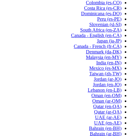
Colombia
(es-CO)
Costa Rica
(es-CR)
Dominicana
(es-DO)
Peru
(es-PE)
Slovenian
(sl-SI)
South Africa
(en-ZA)
Canada - English
(en-CA)
Japan
(ja-JP)
Canada - French
(fr-CA)
Denmark
(da-DK)
Malaysia
(en-MY)
India
(en-IN)
Mexico
(es-MX)
Taiwan
(zh-TW)
Jordan
(ar-JO)
Jordan
(en-JO)
Lebanon
(en-LB)
Oman
(en-OM)
Oman
(ar-OM)
Qatar
(en-QA)
Qatar
(ar-QA)
UAE
(ar-AE)
UAE
(en-AE)
Bahrain
(en-BH)
Bahrain
(ar-BH)