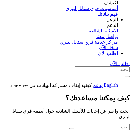
اكتشف​
أساسيات فري ستايل ليبري
فهم بياناتك
الدعم
الدعم
الأسئلة الشائعة
تواصل معنا
مراكز خدمة فري ستايل ليبري
سجّل الآن​
اطلب الآن
اطلب الآن
English
يدعم
كيفية إيقاف مشاركة البيانات في LibreView
كيف يمكننا مساعدتك؟
ابحث واعثر عن إجابات للأسئلة الشائعة حول أنظمة فري ستايل
ليبري.