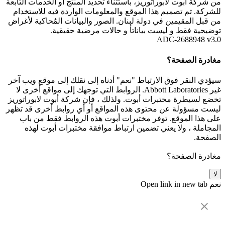
من شركة أبوت لابوراتوريز، باستثناء تحديد المنتج أو الخدمات التابعة
للشركة. تم تصميم هذا الموقع والمعلومات الواردة فيه للاستخدام
من قبل المقيمين في دولة لبنان. الصور والبيانات المُحاكية لأغراض
توضيحية فقط و ليست بياناتأ و حالات مرضية حقيقية.
ADC-2688948 v3.0
مغادرة الصفحة؟
سيؤدي النقر فوق الارتباط "نعم" أدناه إلى نقلك إلى موقع ويب آخر
غير Abbott Laboratories. الروابط التي توجهك إلى مواقع أخرى لا
تخضع لسيطرة مختبرات أبوت. ولذلك ، فإن شركة أبوت لابوراتوريز
ليست مسؤولة عن محتوى هذه المواقع أو أي روابط أخرى قد تظهر
على هذا الموقع. توفر مختبرات أبوت هذه الروابط فقط من باب
المجاملة ، ولا يعني تضمين ارتباط موافقة مختبرات أبوت لهذه
الصفحة.
مغادرة الصفحة؟
لا
نعم
Open link in new tab