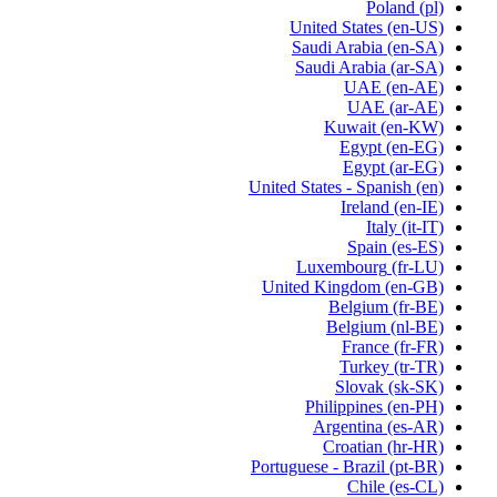
Poland
(pl)
United States
(en-US)
Saudi Arabia
(en-SA)
Saudi Arabia
(ar-SA)
UAE
(en-AE)
UAE
(ar-AE)
Kuwait
(en-KW)
Egypt
(en-EG)
Egypt
(ar-EG)
United States - Spanish
(en)
Ireland
(en-IE)
Italy
(it-IT)
Spain
(es-ES)
Luxembourg
(fr-LU)
United Kingdom
(en-GB)
Belgium
(fr-BE)
Belgium
(nl-BE)
France
(fr-FR)
Turkey
(tr-TR)
Slovak
(sk-SK)
Philippines
(en-PH)
Argentina
(es-AR)
Croatian
(hr-HR)
Portuguese - Brazil
(pt-BR)
Chile
(es-CL)