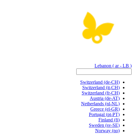
Lebanon
( ar - LB )
Switzerland
(de-CH)
Switzerland
(it-CH)
Switzerland
(fr-CH)
Austria
(de-AT)
Netherlands
(nl-NL)
Greece
(el-GR)
Portugal
(pt-PT)
Finland
(fi)
Sweden
(sv-SE)
Norway
(no)