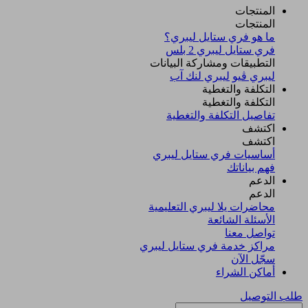
المنتجات
المنتجات
ما هو فري ستايل ليبري؟
فري ستايل ليبري 2 بلس​
التطبيقات ومشاركة البيانات
ليبري ڤيو
ليبري لنك آب
التكلفة والتغطية
التكلفة والتغطية
تفاصيل التكلفة والتغطية
اكتشف​
اكتشف​
أساسيات فري ستايل ليبري
فهم بياناتك
الدعم
الدعم
محاضرات يلا ليبري التعليمية
الأسئلة الشائعة
تواصل معنا
مراكز خدمة فري ستايل ليبري
سجّل الآن​
أماكن الشراء
طلب التوصيل