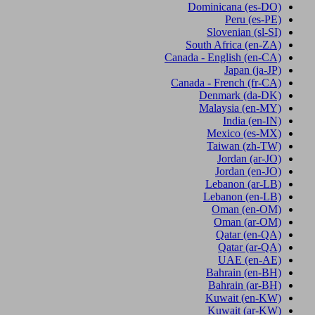
Dominicana
(es-DO)
Peru
(es-PE)
Slovenian
(sl-SI)
South Africa
(en-ZA)
Canada - English
(en-CA)
Japan
(ja-JP)
Canada - French
(fr-CA)
Denmark
(da-DK)
Malaysia
(en-MY)
India
(en-IN)
Mexico
(es-MX)
Taiwan
(zh-TW)
Jordan
(ar-JO)
Jordan
(en-JO)
Lebanon
(ar-LB)
Lebanon
(en-LB)
Oman
(en-OM)
Oman
(ar-OM)
Qatar
(en-QA)
Qatar
(ar-QA)
UAE
(en-AE)
Bahrain
(en-BH)
Bahrain
(ar-BH)
Kuwait
(en-KW)
Kuwait
(ar-KW)