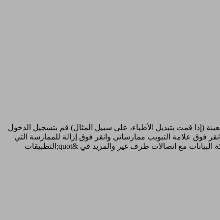
نة (إذا قمت بتبديل الأطباء، على سبيل المثال) قم بتسجيل الدخول
ب ليبري ڤيو الخاص بك، وانقر فوق أيقونة التنقل في الزاوية اليمنى العليا. من القائمة الجانبية، حدد &quot;إعدادات الحساب&quot;. انقر فوق علامة التبويب ممارساتي وانقر فوق إزالة للممارسة التي
ترغب في إيقاف المشاركة بها. إذا كنت ترغب في التوقف عن مشاركة بياناتك مع أحد التطبيقات، فيمكنك معرفة كيفية إدارة إعدادات مشاركة البيانات مع اتصالات طرف غير والمزيد في &quot;التطبيقات