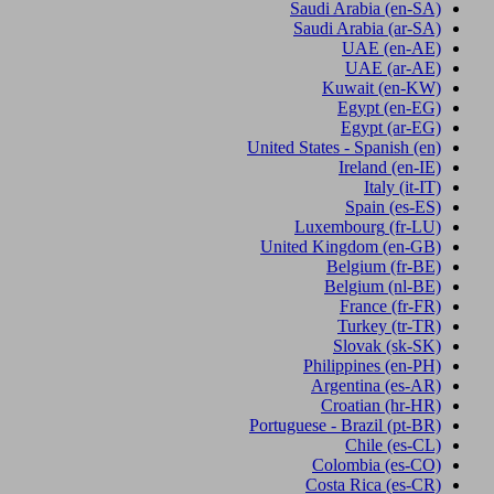
Saudi Arabia
(en-SA)
Saudi Arabia
(ar-SA)
UAE
(en-AE)
UAE
(ar-AE)
Kuwait
(en-KW)
Egypt
(en-EG)
Egypt
(ar-EG)
United States - Spanish
(en)
Ireland
(en-IE)
Italy
(it-IT)
Spain
(es-ES)
Luxembourg
(fr-LU)
United Kingdom
(en-GB)
Belgium
(fr-BE)
Belgium
(nl-BE)
France
(fr-FR)
Turkey
(tr-TR)
Slovak
(sk-SK)
Philippines
(en-PH)
Argentina
(es-AR)
Croatian
(hr-HR)
Portuguese - Brazil
(pt-BR)
Chile
(es-CL)
Colombia
(es-CO)
Costa Rica
(es-CR)