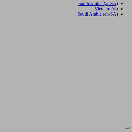
Saudi Arabia
(ar-SA)
Vietnam
(vi)
Saudi Arabia
(en-SA)