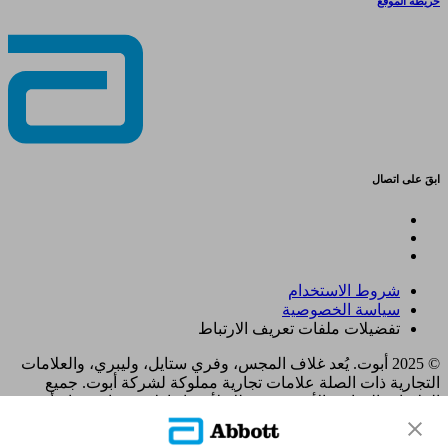
خريطة الموقع
ابقَ على اتصال
شروط الاستخدام
سياسة الخصوصية
تفضيلات ملفات تعريف الارتباط
© 2025 أبوت. يُعد غلاف المجس، وفري ستايل، وليبري، والعلامات
التجارية ذات الصلة علامات تجارية مملوكة لشركة أبوت. جميع
العلامات التجارية الأخرى هي ملك لأصحابها. لا يجوز استخدام أي
علامة تجارية، أو اسم تجاري، أو تصميم تجاري مملوك لشركة أبوت
على هذا الموقع دون الحصول على تصريح كتابي مسبق من شركة