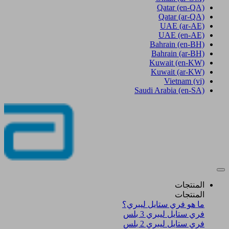
Qatar
(en-QA)
Qatar
(ar-QA)
UAE
(ar-AE)
UAE
(en-AE)
Bahrain
(en-BH)
Bahrain
(ar-BH)
Kuwait
(en-KW)
Kuwait
(ar-KW)
Vietnam
(vi)
Saudi Arabia
(en-SA)
المنتجات
المنتجات
ما هو فري ستايل ليبري؟
فري ستايل ليبري 3 بلس​
فري ستايل ليبري 2 بلس​