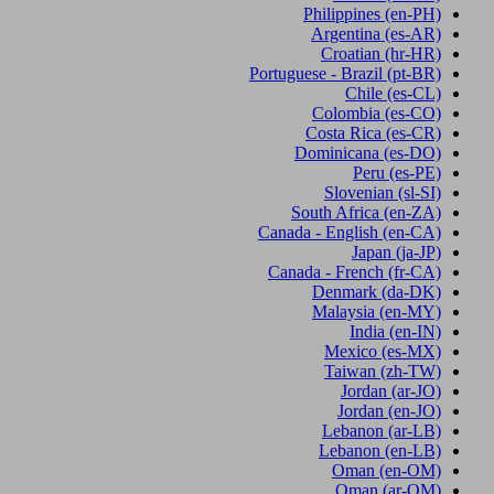
Philippines
(en-PH)
Argentina
(es-AR)
Croatian
(hr-HR)
Portuguese - Brazil
(pt-BR)
Chile
(es-CL)
Colombia
(es-CO)
Costa Rica
(es-CR)
Dominicana
(es-DO)
Peru
(es-PE)
Slovenian
(sl-SI)
South Africa
(en-ZA)
Canada - English
(en-CA)
Japan
(ja-JP)
Canada - French
(fr-CA)
Denmark
(da-DK)
Malaysia
(en-MY)
India
(en-IN)
Mexico
(es-MX)
Taiwan
(zh-TW)
Jordan
(ar-JO)
Jordan
(en-JO)
Lebanon
(ar-LB)
Lebanon
(en-LB)
Oman
(en-OM)
Oman
(ar-OM)