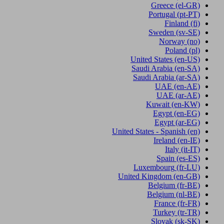
Greece
(el-GR)
Portugal
(pt-PT)
Finland
(fi)
Sweden
(sv-SE)
Norway
(no)
Poland
(pl)
United States
(en-US)
Saudi Arabia
(en-SA)
Saudi Arabia
(ar-SA)
UAE
(en-AE)
UAE
(ar-AE)
Kuwait
(en-KW)
Egypt
(en-EG)
Egypt
(ar-EG)
United States - Spanish
(en)
Ireland
(en-IE)
Italy
(it-IT)
Spain
(es-ES)
Luxembourg
(fr-LU)
United Kingdom
(en-GB)
Belgium
(fr-BE)
Belgium
(nl-BE)
France
(fr-FR)
Turkey
(tr-TR)
Slovak
(sk-SK)