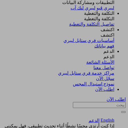
التطبيقات ومشاركة البيانات
ليبري ڤيو
ليبري لنك آب
التكلفة والتغطية
التكلفة والتغطية
تفاصيل التكلفة والتغطية
اكتشف​
اكتشف​
أساسيات فري ستايل ليبري
فهم بياناتك
الدعم
الدعم
الأسئلة الشائعة
تواصل معنا
مراكز خدمة فري ستايل ليبري
سجّل الآن​
نموذج استبدال المجس
اطلب الآن
اطلب الآن
English
الدعم
إذا كنت أرتدي مجسًا نشطًا أثناء تحديث تطبيقي، فهل يمكنني