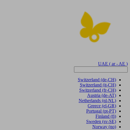
UAE
( ar - AE )
Switzerland
(de-CH)
Switzerland
(it-CH)
Switzerland
(fr-CH)
Austria
(de-AT)
Netherlands
(nl-NL)
Greece
(el-GR)
Portugal
(pt-PT)
Finland
(fi)
Sweden
(sv-SE)
Norway
(no)