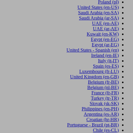
Poland
(pl)
United States
(en-US)
Saudi Arabia
(en-SA)
Saudi Arabia
(ar-SA)
UAE
(en-AE)
UAE
(ar-AE)
Kuwait
(en-KW)
Egypt
(en-EG)
Egypt
(ar-EG)
United States - Spanish
(en)
Ireland
(en-IE)
Italy
(it-IT)
Spain
(es-ES)
Luxembourg
(fr-LU)
United Kingdom
(en-GB)
Belgium
(fr-BE)
Belgium
(nl-BE)
France
(fr-FR)
Turkey
(tr-TR)
Slovak
(sk-SK)
Philippines
(en-PH)
Argentina
(es-AR)
Croatian
(hr-HR)
Portuguese - Brazil
(pt-BR)
Chile
(es-CL)