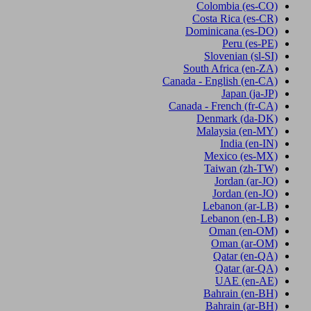
Colombia
(es-CO)
Costa Rica
(es-CR)
Dominicana
(es-DO)
Peru
(es-PE)
Slovenian
(sl-SI)
South Africa
(en-ZA)
Canada - English
(en-CA)
Japan
(ja-JP)
Canada - French
(fr-CA)
Denmark
(da-DK)
Malaysia
(en-MY)
India
(en-IN)
Mexico
(es-MX)
Taiwan
(zh-TW)
Jordan
(ar-JO)
Jordan
(en-JO)
Lebanon
(ar-LB)
Lebanon
(en-LB)
Oman
(en-OM)
Oman
(ar-OM)
Qatar
(en-QA)
Qatar
(ar-QA)
UAE
(en-AE)
Bahrain
(en-BH)
Bahrain
(ar-BH)