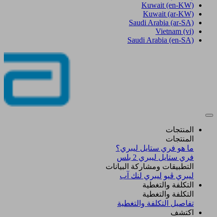
Kuwait
(en-KW)
Kuwait
(ar-KW)
Saudi Arabia
(ar-SA)
Vietnam
(vi)
Saudi Arabia
(en-SA)
المنتجات
المنتجات
ما هو فري ستايل ليبري؟
فري ستايل ليبري 2 بلس​
التطبيقات ومشاركة البيانات
ليبري ڤيو
ليبري لنك آب
التكلفة والتغطية
التكلفة والتغطية
تفاصيل التكلفة والتغطية
اكتشف​