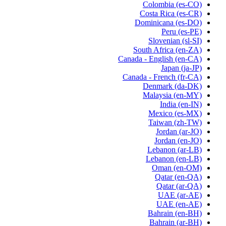
Colombia
(es-CO)
Costa Rica
(es-CR)
Dominicana
(es-DO)
Peru
(es-PE)
Slovenian
(sl-SI)
South Africa
(en-ZA)
Canada - English
(en-CA)
Japan
(ja-JP)
Canada - French
(fr-CA)
Denmark
(da-DK)
Malaysia
(en-MY)
India
(en-IN)
Mexico
(es-MX)
Taiwan
(zh-TW)
Jordan
(ar-JO)
Jordan
(en-JO)
Lebanon
(ar-LB)
Lebanon
(en-LB)
Oman
(en-OM)
Qatar
(en-QA)
Qatar
(ar-QA)
UAE
(ar-AE)
UAE
(en-AE)
Bahrain
(en-BH)
Bahrain
(ar-BH)