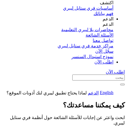
اكتشف​
أساسيات فري ستايل ليبري
فهم بياناتك
الدعم
الدعم
محاضرات يلا ليبري التعليمية
الأسئلة الشائعة
تواصل معنا
مراكز خدمة فري ستايل ليبري
سجّل الآن​
نموذج استبدال السنسر
اطلب الآن
اطلب الآن
English
الدعم
لماذا يحتاج تطبيق ليبري لنك أذونات الموقع؟
كيف يمكننا مساعدتك؟
ابحث واعثر عن إجابات للأسئلة الشائعة حول أنظمة فري ستايل
ليبري.