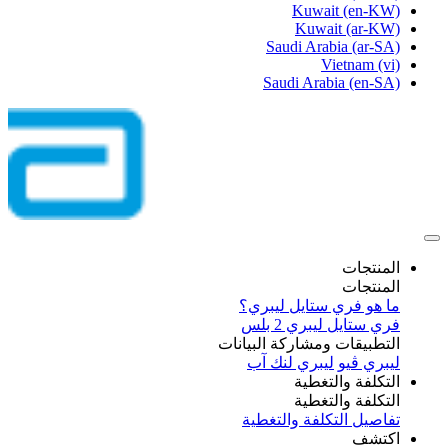
Kuwait
(en-KW)
Kuwait
(ar-KW)
Saudi Arabia
(ar-SA)
Vietnam
(vi)
Saudi Arabia
(en-SA)
المنتجات
المنتجات
ما هو فري ستايل ليبري؟
فري ستايل ليبري 2 بلس​
التطبيقات ومشاركة البيانات
ليبري ڤيو
ليبري لنك آب
التكلفة والتغطية
التكلفة والتغطية
تفاصيل التكلفة والتغطية
اكتشف​