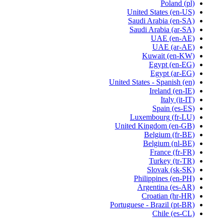
Poland
(pl)
United States
(en-US)
Saudi Arabia
(en-SA)
Saudi Arabia
(ar-SA)
UAE
(en-AE)
UAE
(ar-AE)
Kuwait
(en-KW)
Egypt
(en-EG)
Egypt
(ar-EG)
United States - Spanish
(en)
Ireland
(en-IE)
Italy
(it-IT)
Spain
(es-ES)
Luxembourg
(fr-LU)
United Kingdom
(en-GB)
Belgium
(fr-BE)
Belgium
(nl-BE)
France
(fr-FR)
Turkey
(tr-TR)
Slovak
(sk-SK)
Philippines
(en-PH)
Argentina
(es-AR)
Croatian
(hr-HR)
Portuguese - Brazil
(pt-BR)
Chile
(es-CL)