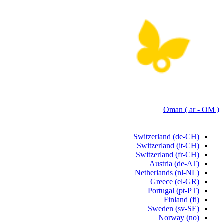
Oman
( ar - OM )
Switzerland
(de-CH)
Switzerland
(it-CH)
Switzerland
(fr-CH)
Austria
(de-AT)
Netherlands
(nl-NL)
Greece
(el-GR)
Portugal
(pt-PT)
Finland
(fi)
Sweden
(sv-SE)
Norway
(no)