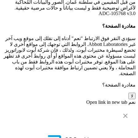
من قبل المقيمين في سلطنة عُمان. الصور والبيانات المُحاكية
لأغراض توضيحية فقط و ليست بياناتأ و حالات مرضية حقيقية.
ADC-105768 v3.0
مغادرة الصفحة؟
سيؤدي النقر فوق الارتباط "نعم" أدناه إلى نقلك إلى موقع ويب آخر
غير Abbott Laboratories. الروابط التي توجهك إلى مواقع أخرى لا
تخضع لسيطرة مختبرات أبوت. ولذلك ، فإن شركة أبوت لابوراتوريز
ليست مسؤولة عن محتوى هذه المواقع أو أي روابط أخرى قد تظهر
على هذا الموقع. توفر مختبرات أبوت هذه الروابط فقط من باب
المجاملة ، ولا يعني تضمين ارتباط موافقة مختبرات أبوت لهذه
الصفحة.
مغادرة الصفحة؟
لا
نعم
Open link in new tab