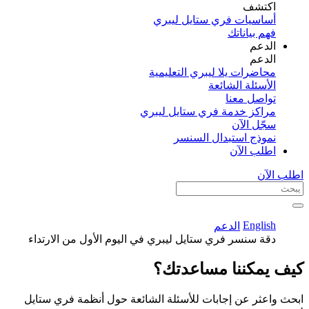
اكتشف​
أساسيات فري ستايل ليبري
فهم بياناتك
الدعم
الدعم
محاضرات يلا ليبري التعليمية
الأسئلة الشائعة
تواصل معنا
مراكز خدمة فري ستايل ليبري
سجّل الآن​
نموذج استبدال السنسر
اطلب الآن
اطلب الآن
English
الدعم
دقة سنسر فري ستايل ليبري في اليوم الأول من الارتداء
كيف يمكننا مساعدتك؟
ابحث واعثر عن إجابات للأسئلة الشائعة حول أنظمة فري ستايل