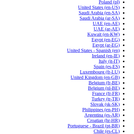
Poland
(pl)
United States
(en-US)
Saudi Arabia
(en-SA)
Saudi Arabia
(ar-SA)
UAE
(en-AE)
UAE
(ar-AE)
Kuwait
(en-KW)
Egypt
(en-EG)
Egypt
(ar-EG)
United States - Spanish
(en)
Ireland
(en-IE)
Italy
(it-IT)
Spain
(es-ES)
Luxembourg
(fr-LU)
United Kingdom
(en-GB)
Belgium
(fr-BE)
Belgium
(nl-BE)
France
(fr-FR)
Turkey
(tr-TR)
Slovak
(sk-SK)
Philippines
(en-PH)
Argentina
(es-AR)
Croatian
(hr-HR)
Portuguese - Brazil
(pt-BR)
Chile
(es-CL)