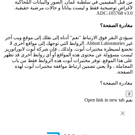
من قبل المقيمين في سلطنة عُمان. الصور والبيانات المُحاكية
لأغراض توضيحية فقط و ليست بياناتأ و حالات مرضية حقيقية.
ADC-105768 v3.0
مغادرة الصفحة؟
سيؤدي النقر فوق الارتباط "نعم" أدناه إلى نقلك إلى موقع ويب آخر
غير Abbott Laboratories. الروابط التي توجهك إلى مواقع أخرى لا
تخضع لسيطرة مختبرات أبوت. ولذلك ، فإن شركة أبوت لابوراتوريز
ليست مسؤولة عن محتوى هذه المواقع أو أي روابط أخرى قد تظهر
على هذا الموقع. توفر مختبرات أبوت هذه الروابط فقط من باب
المجاملة ، ولا يعني تضمين ارتباط موافقة مختبرات أبوت لهذه
الصفحة.
مغادرة الصفحة؟
لا
نعم
Open link in new tab