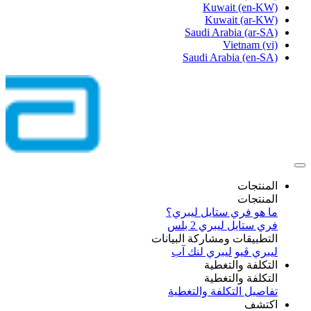
Kuwait
(en-KW)
Kuwait
(ar-KW)
Saudi Arabia
(ar-SA)
Vietnam
(vi)
Saudi Arabia
(en-SA)
المنتجات
المنتجات
ما هو فري ستايل ليبري؟
فري ستايل ليبري 2 بلس​
التطبيقات ومشاركة البيانات
ليبري ڤيو
ليبري لنك آب
التكلفة والتغطية
التكلفة والتغطية
تفاصيل التكلفة والتغطية
اكتشف​