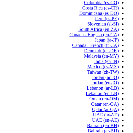
Colombia
(es-CO)
Costa Rica
(es-CR)
Dominicana
(es-DO)
Peru
(es-PE)
Slovenian
(sl-SI)
South Africa
(en-ZA)
Canada - English
(en-CA)
Japan
(ja-JP)
Canada - French
(fr-CA)
Denmark
(da-DK)
Malaysia
(en-MY)
India
(en-IN)
Mexico
(es-MX)
Taiwan
(zh-TW)
Jordan
(ar-JO)
Jordan
(en-JO)
Lebanon
(ar-LB)
Lebanon
(en-LB)
Oman
(en-OM)
Qatar
(en-QA)
Qatar
(ar-QA)
UAE
(ar-AE)
UAE
(en-AE)
Bahrain
(en-BH)
Bahrain
(ar-BH)