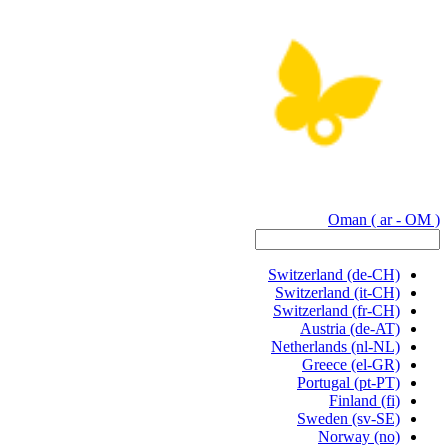
Oman
( ar - OM )
Switzerland
(de-CH)
Switzerland
(it-CH)
Switzerland
(fr-CH)
Austria
(de-AT)
Netherlands
(nl-NL)
Greece
(el-GR)
Portugal
(pt-PT)
Finland
(fi)
Sweden
(sv-SE)
Norway
(no)