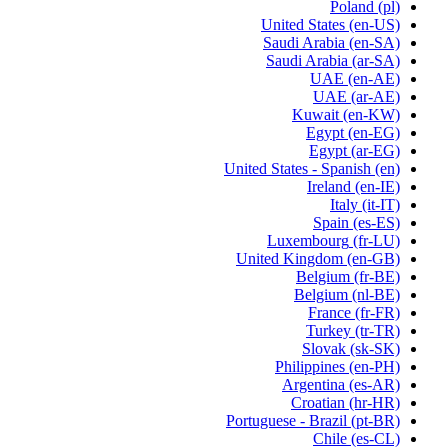
Poland
(pl)
United States
(en-US)
Saudi Arabia
(en-SA)
Saudi Arabia
(ar-SA)
UAE
(en-AE)
UAE
(ar-AE)
Kuwait
(en-KW)
Egypt
(en-EG)
Egypt
(ar-EG)
United States - Spanish
(en)
Ireland
(en-IE)
Italy
(it-IT)
Spain
(es-ES)
Luxembourg
(fr-LU)
United Kingdom
(en-GB)
Belgium
(fr-BE)
Belgium
(nl-BE)
France
(fr-FR)
Turkey
(tr-TR)
Slovak
(sk-SK)
Philippines
(en-PH)
Argentina
(es-AR)
Croatian
(hr-HR)
Portuguese - Brazil
(pt-BR)
Chile
(es-CL)