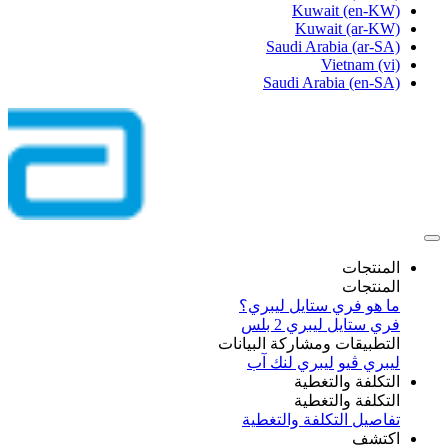
Kuwait
(en-KW)
Kuwait
(ar-KW)
Saudi Arabia
(ar-SA)
Vietnam
(vi)
Saudi Arabia
(en-SA)
المنتجات
المنتجات
ما هو فري ستايل ليبري؟
فري ستايل ليبري 2 بلس​
التطبيقات ومشاركة البيانات
ليبري ڤيو
ليبري لنك آب
التكلفة والتغطية
التكلفة والتغطية
تفاصيل التكلفة والتغطية
اكتشف​