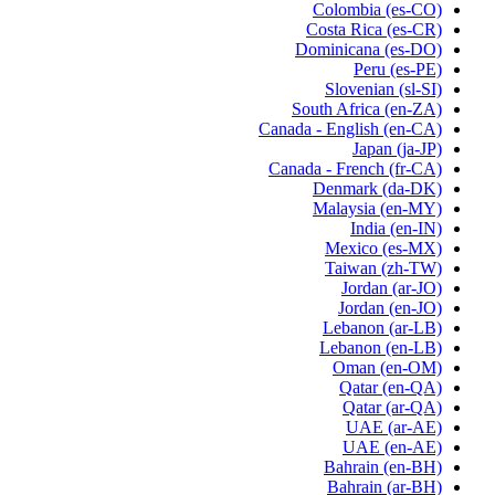
Colombia
(es-CO)
Costa Rica
(es-CR)
Dominicana
(es-DO)
Peru
(es-PE)
Slovenian
(sl-SI)
South Africa
(en-ZA)
Canada - English
(en-CA)
Japan
(ja-JP)
Canada - French
(fr-CA)
Denmark
(da-DK)
Malaysia
(en-MY)
India
(en-IN)
Mexico
(es-MX)
Taiwan
(zh-TW)
Jordan
(ar-JO)
Jordan
(en-JO)
Lebanon
(ar-LB)
Lebanon
(en-LB)
Oman
(en-OM)
Qatar
(en-QA)
Qatar
(ar-QA)
UAE
(ar-AE)
UAE
(en-AE)
Bahrain
(en-BH)
Bahrain
(ar-BH)