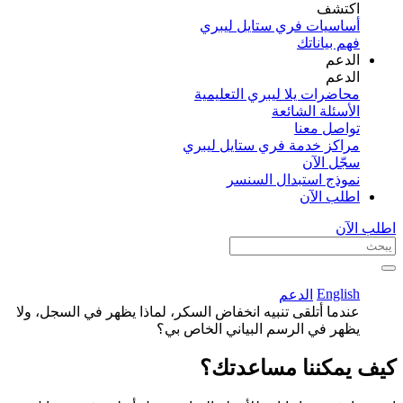
اكتشف​
أساسيات فري ستايل ليبري
فهم بياناتك
الدعم
الدعم
محاضرات يلا ليبري التعليمية
الأسئلة الشائعة
تواصل معنا
مراكز خدمة فري ستايل ليبري
سجّل الآن​
نموذج استبدال السنسر
اطلب الآن
اطلب الآن
English
الدعم
عندما أتلقى تنبيه انخفاض السكر، لماذا يظهر في السجل، ولا
يظهر في الرسم البياني الخاص بي؟
كيف يمكننا مساعدتك؟