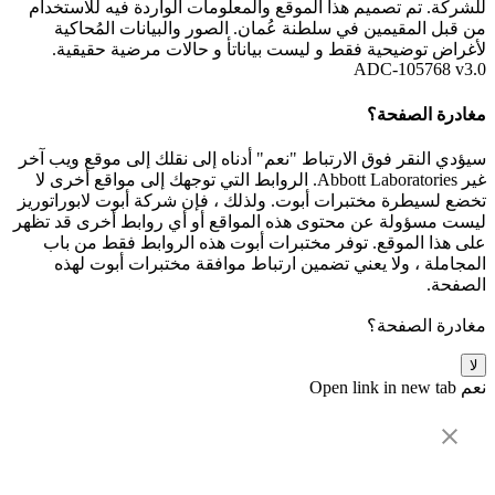
للشركة. تم تصميم هذا الموقع والمعلومات الواردة فيه للاستخدام
من قبل المقيمين في سلطنة عُمان. الصور والبيانات المُحاكية
لأغراض توضيحية فقط و ليست بياناتأ و حالات مرضية حقيقية.
ADC-105768 v3.0
مغادرة الصفحة؟
سيؤدي النقر فوق الارتباط "نعم" أدناه إلى نقلك إلى موقع ويب آخر
غير Abbott Laboratories. الروابط التي توجهك إلى مواقع أخرى لا
تخضع لسيطرة مختبرات أبوت. ولذلك ، فإن شركة أبوت لابوراتوريز
ليست مسؤولة عن محتوى هذه المواقع أو أي روابط أخرى قد تظهر
على هذا الموقع. توفر مختبرات أبوت هذه الروابط فقط من باب
المجاملة ، ولا يعني تضمين ارتباط موافقة مختبرات أبوت لهذه
الصفحة.
مغادرة الصفحة؟
لا
نعم
Open link in new tab