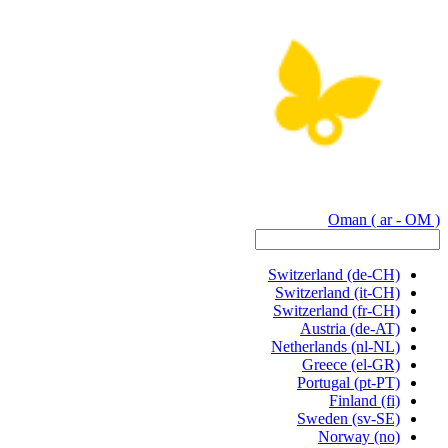
Oman
( ar - OM )
Switzerland
(de-CH)
Switzerland
(it-CH)
Switzerland
(fr-CH)
Austria
(de-AT)
Netherlands
(nl-NL)
Greece
(el-GR)
Portugal
(pt-PT)
Finland
(fi)
Sweden
(sv-SE)
Norway
(no)