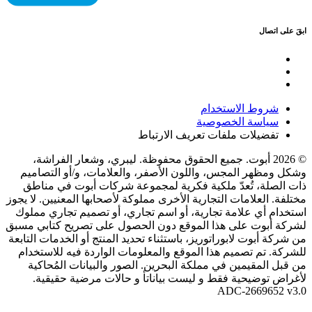
ابقَ على اتصال
شروط الاستخدام
سياسة الخصوصية
تفضيلات ملفات تعريف الارتباط
© 2026 أبوت. جميع الحقوق محفوظة. ليبري، وشعار الفراشة،
وشكل ومظهر المجس، واللون الأصفر، والعلامات، و/أو التصاميم
ذات الصلة، تُعدّ ملكية فكرية لمجموعة شركات أبوت في مناطق
مختلفة. العلامات التجارية الأخرى مملوكة لأصحابها المعنيين. لا يجوز
استخدام أي علامة تجارية، أو اسم تجاري، أو تصميم تجاري مملوك
لشركة أبوت على هذا الموقع دون الحصول على تصريح كتابي مسبق
من شركة أبوت لابوراتوريز، باستثناء تحديد المنتج أو الخدمات التابعة
للشركة. تم تصميم هذا الموقع والمعلومات الواردة فيه للاستخدام
من قبل المقيمين في مملكة البحرين. الصور والبيانات المُحاكية
لأغراض توضيحية فقط و ليست بياناتأ و حالات مرضية حقيقية.
ADC-2669652 v3.0