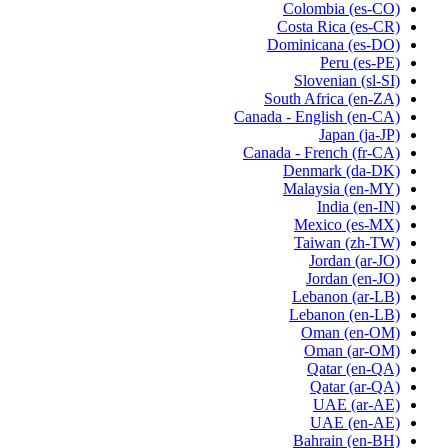
Colombia
(es-CO)
Costa Rica
(es-CR)
Dominicana
(es-DO)
Peru
(es-PE)
Slovenian
(sl-SI)
South Africa
(en-ZA)
Canada - English
(en-CA)
Japan
(ja-JP)
Canada - French
(fr-CA)
Denmark
(da-DK)
Malaysia
(en-MY)
India
(en-IN)
Mexico
(es-MX)
Taiwan
(zh-TW)
Jordan
(ar-JO)
Jordan
(en-JO)
Lebanon
(ar-LB)
Lebanon
(en-LB)
Oman
(en-OM)
Oman
(ar-OM)
Qatar
(en-QA)
Qatar
(ar-QA)
UAE
(ar-AE)
UAE
(en-AE)
Bahrain
(en-BH)