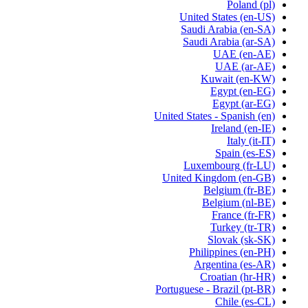
Poland
(pl)
United States
(en-US)
Saudi Arabia
(en-SA)
Saudi Arabia
(ar-SA)
UAE
(en-AE)
UAE
(ar-AE)
Kuwait
(en-KW)
Egypt
(en-EG)
Egypt
(ar-EG)
United States - Spanish
(en)
Ireland
(en-IE)
Italy
(it-IT)
Spain
(es-ES)
Luxembourg
(fr-LU)
United Kingdom
(en-GB)
Belgium
(fr-BE)
Belgium
(nl-BE)
France
(fr-FR)
Turkey
(tr-TR)
Slovak
(sk-SK)
Philippines
(en-PH)
Argentina
(es-AR)
Croatian
(hr-HR)
Portuguese - Brazil
(pt-BR)
Chile
(es-CL)