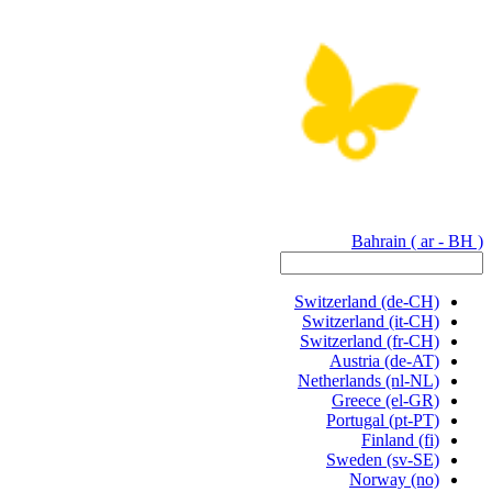
Bahrain
( ar - BH )
Switzerland
(de-CH)
Switzerland
(it-CH)
Switzerland
(fr-CH)
Austria
(de-AT)
Netherlands
(nl-NL)
Greece
(el-GR)
Portugal
(pt-PT)
Finland
(fi)
Sweden
(sv-SE)
Norway
(no)