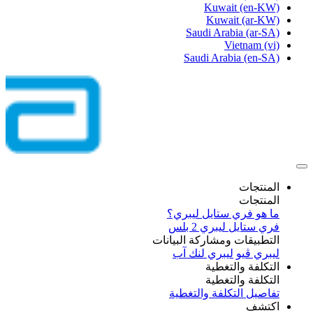
Kuwait
(en-KW)
Kuwait
(ar-KW)
Saudi Arabia
(ar-SA)
Vietnam
(vi)
Saudi Arabia
(en-SA)
المنتجات
المنتجات
ما هو فري ستايل ليبري؟
فري ستايل ليبري 2 بلس​
التطبيقات ومشاركة البيانات
ليبري ڤيو
ليبري لنك آب
التكلفة والتغطية
التكلفة والتغطية
تفاصيل التكلفة والتغطية
اكتشف​