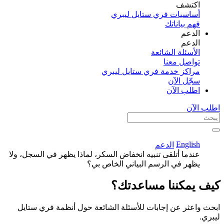
اكتشف​
أساسيات فري ستايل ليبري
فهم بياناتك
الدعم
الدعم
الأسئلة الشائعة
تواصل معنا
مراكز خدمة فري ستايل ليبري
سجّل الآن​
اطلب الآن
اطلب الآن
English
الدعم
عندما أتلقى تنبيه انخفاض السكر، لماذا يظهر في السجل، ولا
يظهر في الرسم البياني الخاص بي؟
كيف يمكننا مساعدتك؟
ابحث واعثر عن إجابات للأسئلة الشائعة حول أنظمة فري ستايل
ليبري.