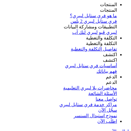
المنتجات
المنتجات
ما هو فري ستايل ليبري؟
فري ستايل ليبري 2 بلس​
التطبيقات ومشاركة البيانات
ليبري ڤيو
ليبري لنك آب
التكلفة والتغطية
التكلفة والتغطية
تفاصيل التكلفة والتغطية
اكتشف​
اكتشف​
أساسيات فري ستايل ليبري
فهم بياناتك
الدعم
الدعم
محاضرات يلا ليبري التعليمية
الأسئلة الشائعة
تواصل معنا
مراكز خدمة فري ستايل ليبري
سجّل الآن​
نموذج استبدال السنسر
اطلب الآن