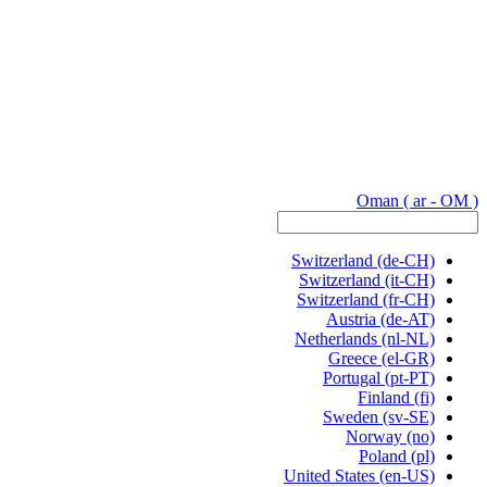
Oman
( ar - OM )
Switzerland
(de-CH)
Switzerland
(it-CH)
Switzerland
(fr-CH)
Austria
(de-AT)
Netherlands
(nl-NL)
Greece
(el-GR)
Portugal
(pt-PT)
Finland
(fi)
Sweden
(sv-SE)
Norway
(no)
Poland
(pl)
United States
(en-US)