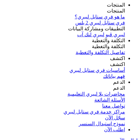
المنتجات
المنتجات
ما هو فري ستايل ليبري؟
فري ستايل ليبري 2 بلس​
التطبيقات ومشاركة البيانات
ليبري ڤيو
ليبري لنك آب
التكلفة والتغطية
التكلفة والتغطية
تفاصيل التكلفة والتغطية
اكتشف​
اكتشف​
أساسيات فري ستايل ليبري
فهم بياناتك
الدعم
الدعم
محاضرات يلا ليبري التعليمية
الأسئلة الشائعة
تواصل معنا
مراكز خدمة فري ستايل ليبري
سجّل الآن​
نموذج استبدال السنسر
اطلب الآن