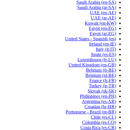
Saudi Arabia
(en-SA)
Saudi Arabia
(ar-SA)
UAE
(en-AE)
UAE
(ar-AE)
Kuwait
(en-KW)
Egypt
(en-EG)
Egypt
(ar-EG)
United States - Spanish
(en)
Ireland
(en-IE)
Italy
(it-IT)
Spain
(es-ES)
Luxembourg
(fr-LU)
United Kingdom
(en-GB)
Belgium
(fr-BE)
Belgium
(nl-BE)
France
(fr-FR)
Turkey
(tr-TR)
Slovak
(sk-SK)
Philippines
(en-PH)
Argentina
(es-AR)
Croatian
(hr-HR)
Portuguese - Brazil
(pt-BR)
Chile
(es-CL)
Colombia
(es-CO)
Costa Rica
(es-CR)