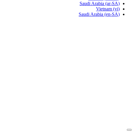
Saudi Arabia
(ar-SA)
Vietnam
(vi)
Saudi Arabia
(en-SA)