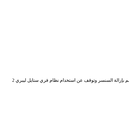
قد يكون بعض الأفراد حساسين للمادة اللاصقة التي تحافظ على توصيل السنسر بالجلد. إذا لاحظت تهيجًا كبيرًا للجلد حول السنسر أو تحته، فقم بإزالة السنسر وتوقف عن استخدام نظام فري ستايل ليبري 2