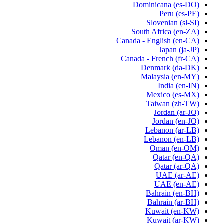
Dominicana
(es-DO)
Peru
(es-PE)
Slovenian
(sl-SI)
South Africa
(en-ZA)
Canada - English
(en-CA)
Japan
(ja-JP)
Canada - French
(fr-CA)
Denmark
(da-DK)
Malaysia
(en-MY)
India
(en-IN)
Mexico
(es-MX)
Taiwan
(zh-TW)
Jordan
(ar-JO)
Jordan
(en-JO)
Lebanon
(ar-LB)
Lebanon
(en-LB)
Oman
(en-OM)
Qatar
(en-QA)
Qatar
(ar-QA)
UAE
(ar-AE)
UAE
(en-AE)
Bahrain
(en-BH)
Bahrain
(ar-BH)
Kuwait
(en-KW)
Kuwait
(ar-KW)