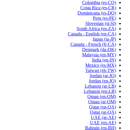
Colombia
(es-CO)
Costa Rica
(es-CR)
Dominicana
(es-DO)
Peru
(es-PE)
Slovenian
(sl-SI)
South Africa
(en-ZA)
Canada - English
(en-CA)
Japan
(ja-JP)
Canada - French
(fr-CA)
Denmark
(da-DK)
Malaysia
(en-MY)
India
(en-IN)
Mexico
(es-MX)
Taiwan
(zh-TW)
Jordan
(ar-JO)
Jordan
(en-JO)
Lebanon
(ar-LB)
Lebanon
(en-LB)
Oman
(en-OM)
Oman
(ar-OM)
Qatar
(en-QA)
Qatar
(ar-QA)
UAE
(ar-AE)
UAE
(en-AE)
Bahrain
(en-BH)