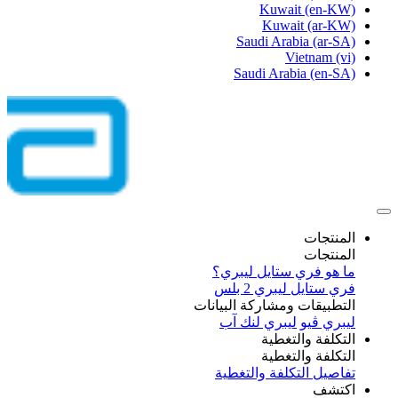
Kuwait
(en-KW)
Kuwait
(ar-KW)
Saudi Arabia
(ar-SA)
Vietnam
(vi)
Saudi Arabia
(en-SA)
المنتجات
المنتجات
ما هو فري ستايل ليبري؟
فري ستايل ليبري 2 بلس​
التطبيقات ومشاركة البيانات
ليبري ڤيو
ليبري لنك آب
التكلفة والتغطية
التكلفة والتغطية
تفاصيل التكلفة والتغطية
اكتشف​