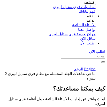
اكتشف​
أساسيات فري ستايل ليبري
فهم بياناتك
الدعم
الدعم
الأسئلة الشائعة
تواصل معنا
مراكز خدمة فري ستايل ليبري
سجّل الآن​
اطلب الآن
اطلب الآن
English
الدعم
ما هي تفاعلات الجلد المحتملة مع نظام فري ستايل ليبري 2
بلس؟
كيف يمكننا مساعدتك؟
ابحث واعثر عن إجابات للأسئلة الشائعة حول أنظمة فري ستايل
ليبري.