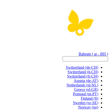
Bahrain
( ar - BH )
Switzerland
(de-CH)
Switzerland
(it-CH)
Switzerland
(fr-CH)
Austria
(de-AT)
Netherlands
(nl-NL)
Greece
(el-GR)
Portugal
(pt-PT)
Finland
(fi)
Sweden
(sv-SE)
Norway
(no)