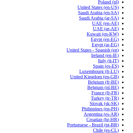
Poland
(pl)
United States
(en-US)
Saudi Arabia
(en-SA)
Saudi Arabia
(ar-SA)
UAE
(en-AE)
UAE
(ar-AE)
Kuwait
(en-KW)
Egypt
(en-EG)
Egypt
(ar-EG)
United States - Spanish
(en)
Ireland
(en-IE)
Italy
(it-IT)
Spain
(es-ES)
Luxembourg
(fr-LU)
United Kingdom
(en-GB)
Belgium
(fr-BE)
Belgium
(nl-BE)
France
(fr-FR)
Turkey
(tr-TR)
Slovak
(sk-SK)
Philippines
(en-PH)
Argentina
(es-AR)
Croatian
(hr-HR)
Portuguese - Brazil
(pt-BR)
Chile
(es-CL)