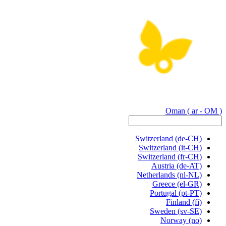
Oman
( ar - OM )
Switzerland
(de-CH)
Switzerland
(it-CH)
Switzerland
(fr-CH)
Austria
(de-AT)
Netherlands
(nl-NL)
Greece
(el-GR)
Portugal
(pt-PT)
Finland
(fi)
Sweden
(sv-SE)
Norway
(no)