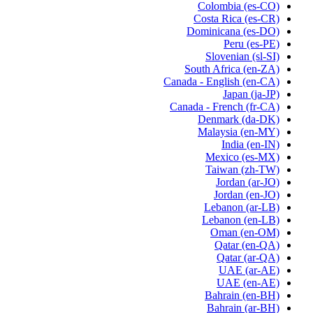
Colombia
(es-CO)
Costa Rica
(es-CR)
Dominicana
(es-DO)
Peru
(es-PE)
Slovenian
(sl-SI)
South Africa
(en-ZA)
Canada - English
(en-CA)
Japan
(ja-JP)
Canada - French
(fr-CA)
Denmark
(da-DK)
Malaysia
(en-MY)
India
(en-IN)
Mexico
(es-MX)
Taiwan
(zh-TW)
Jordan
(ar-JO)
Jordan
(en-JO)
Lebanon
(ar-LB)
Lebanon
(en-LB)
Oman
(en-OM)
Qatar
(en-QA)
Qatar
(ar-QA)
UAE
(ar-AE)
UAE
(en-AE)
Bahrain
(en-BH)
Bahrain
(ar-BH)