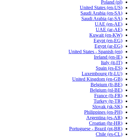
Poland
(pl)
United States
(en-US)
Saudi Arabia
(en-SA)
Saudi Arabia
(ar-SA)
UAE
(en-AE)
UAE
(ar-AE)
Kuwait
(en-KW)
Egypt
(en-EG)
Egypt
(ar-EG)
United States - Spanish
(en)
Ireland
(en-IE)
Italy
(it-IT)
Spain
(es-ES)
Luxembourg
(fr-LU)
United Kingdom
(en-GB)
Belgium
(fr-BE)
Belgium
(nl-BE)
France
(fr-FR)
Turkey
(tr-TR)
Slovak
(sk-SK)
Philippines
(en-PH)
Argentina
(es-AR)
Croatian
(hr-HR)
Portuguese - Brazil
(pt-BR)
Chile
(es-CL)