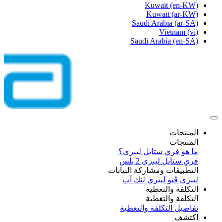
Kuwait
(en-KW)
Kuwait
(ar-KW)
Saudi Arabia
(ar-SA)
Vietnam
(vi)
Saudi Arabia
(en-SA)
المنتجات
المنتجات
ما هو فري ستايل ليبري؟
فري ستايل ليبري 2 بلس​
التطبيقات ومشاركة البيانات
ليبري ڤيو
ليبري لنك آب
التكلفة والتغطية
التكلفة والتغطية
تفاصيل التكلفة والتغطية
اكتشف​