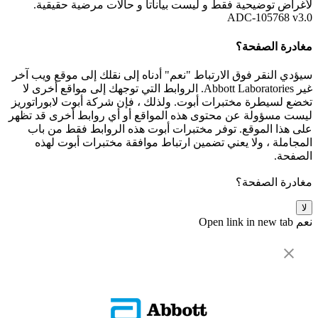
لأغراض توضيحية فقط و ليست بياناتأ و حالات مرضية حقيقية.
ADC-105768 v3.0
مغادرة الصفحة؟
سيؤدي النقر فوق الارتباط "نعم" أدناه إلى نقلك إلى موقع ويب آخر
غير Abbott Laboratories. الروابط التي توجهك إلى مواقع أخرى لا
تخضع لسيطرة مختبرات أبوت. ولذلك ، فإن شركة أبوت لابوراتوريز
ليست مسؤولة عن محتوى هذه المواقع أو أي روابط أخرى قد تظهر
على هذا الموقع. توفر مختبرات أبوت هذه الروابط فقط من باب
المجاملة ، ولا يعني تضمين ارتباط موافقة مختبرات أبوت لهذه
الصفحة.
مغادرة الصفحة؟
لا
نعم
Open link in new tab