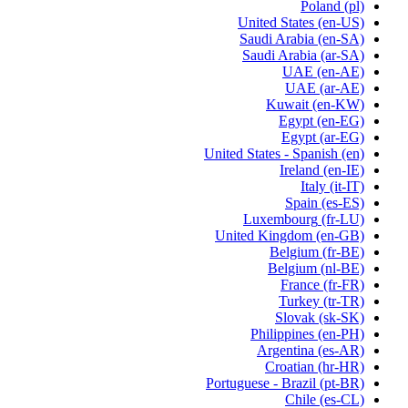
Poland
(pl)
United States
(en-US)
Saudi Arabia
(en-SA)
Saudi Arabia
(ar-SA)
UAE
(en-AE)
UAE
(ar-AE)
Kuwait
(en-KW)
Egypt
(en-EG)
Egypt
(ar-EG)
United States - Spanish
(en)
Ireland
(en-IE)
Italy
(it-IT)
Spain
(es-ES)
Luxembourg
(fr-LU)
United Kingdom
(en-GB)
Belgium
(fr-BE)
Belgium
(nl-BE)
France
(fr-FR)
Turkey
(tr-TR)
Slovak
(sk-SK)
Philippines
(en-PH)
Argentina
(es-AR)
Croatian
(hr-HR)
Portuguese - Brazil
(pt-BR)
Chile
(es-CL)