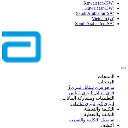
Kuwait
(en-KW)
Kuwait
(ar-KW)
Saudi Arabia
(ar-SA)
Vietnam
(vi)
Saudi Arabia
(en-SA)
المنتجات
المنتجات
ما هو فري ستايل ليبري؟
فري ستايل ليبري 2 بلس​
التطبيقات ومشاركة البيانات
ليبري ڤيو
ليبري لنك آب
التكلفة والتغطية
التكلفة والتغطية
تفاصيل التكلفة والتغطية
اكتشف​