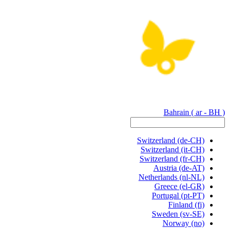
Bahrain
( ar - BH )
Switzerland
(de-CH)
Switzerland
(it-CH)
Switzerland
(fr-CH)
Austria
(de-AT)
Netherlands
(nl-NL)
Greece
(el-GR)
Portugal
(pt-PT)
Finland
(fi)
Sweden
(sv-SE)
Norway
(no)