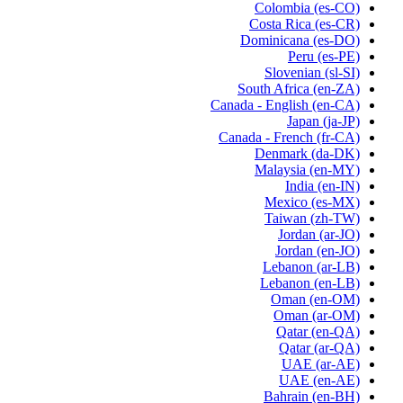
Colombia
(es-CO)
Costa Rica
(es-CR)
Dominicana
(es-DO)
Peru
(es-PE)
Slovenian
(sl-SI)
South Africa
(en-ZA)
Canada - English
(en-CA)
Japan
(ja-JP)
Canada - French
(fr-CA)
Denmark
(da-DK)
Malaysia
(en-MY)
India
(en-IN)
Mexico
(es-MX)
Taiwan
(zh-TW)
Jordan
(ar-JO)
Jordan
(en-JO)
Lebanon
(ar-LB)
Lebanon
(en-LB)
Oman
(en-OM)
Oman
(ar-OM)
Qatar
(en-QA)
Qatar
(ar-QA)
UAE
(ar-AE)
UAE
(en-AE)
Bahrain
(en-BH)