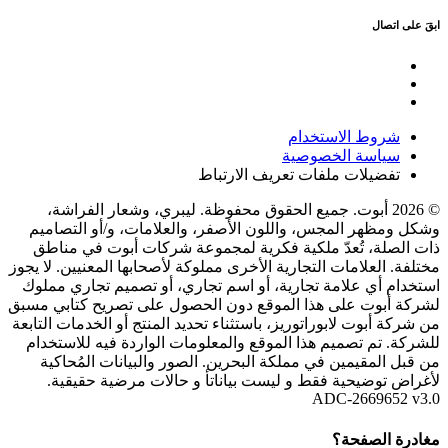
ابقَ على اتصال
شروط الاستخدام
سياسة الخصوصية
تفضيلات ملفات تعريف الارتباط
© 2026 أبوت. جميع الحقوق محفوظة. ليبري، وشعار الفراشة،
وشكل ومظهر المجس، واللون الأصفر، والعلامات، و/أو التصاميم
ذات الصلة، تُعدّ ملكية فكرية لمجموعة شركات أبوت في مناطق
مختلفة. العلامات التجارية الأخرى مملوكة لأصحابها المعنيين. لا يجوز
استخدام أي علامة تجارية، أو اسم تجاري، أو تصميم تجاري مملوك
لشركة أبوت على هذا الموقع دون الحصول على تصريح كتابي مسبق
من شركة أبوت لابوراتوريز، باستثناء تحديد المنتج أو الخدمات التابعة
للشركة. تم تصميم هذا الموقع والمعلومات الواردة فيه للاستخدام
من قبل المقيمين في مملكة البحرين. الصور والبيانات المُحاكية
لأغراض توضيحية فقط و ليست بياناتأ و حالات مرضية حقيقية.
ADC-2669652 v3.0
مغادرة الصفحة؟