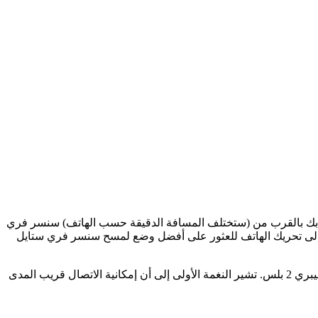
 أندرويد الخاص بك بالقرب من (ستختلف المسافة الدقيقة حسب الهاتف) سنسر فري
تضطر إلى تحريك الهاتف للعثور على أفضل وضع لمسح سنسر فري ستايل
وبمجرد العثور على موضع المسح الأمثل، انتظر حتى ينتج التطبيق نغمتين أو اهتزازات مميزة قبل تحريك الهاتف بعيدًا عن سنسر فري ستايل ليبري 2 بلس. تشير النغمة الأولى إلى أن إمكانية الاتصال قريب المدى