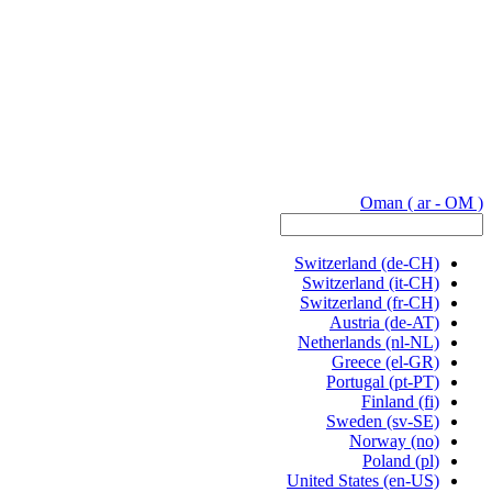
Oman
( ar - OM )
Switzerland
(de-CH)
Switzerland
(it-CH)
Switzerland
(fr-CH)
Austria
(de-AT)
Netherlands
(nl-NL)
Greece
(el-GR)
Portugal
(pt-PT)
Finland
(fi)
Sweden
(sv-SE)
Norway
(no)
Poland
(pl)
United States
(en-US)