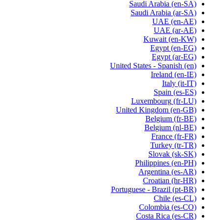
Saudi Arabia
(en-SA)
Saudi Arabia
(ar-SA)
UAE
(en-AE)
UAE
(ar-AE)
Kuwait
(en-KW)
Egypt
(en-EG)
Egypt
(ar-EG)
United States - Spanish
(en)
Ireland
(en-IE)
Italy
(it-IT)
Spain
(es-ES)
Luxembourg
(fr-LU)
United Kingdom
(en-GB)
Belgium
(fr-BE)
Belgium
(nl-BE)
France
(fr-FR)
Turkey
(tr-TR)
Slovak
(sk-SK)
Philippines
(en-PH)
Argentina
(es-AR)
Croatian
(hr-HR)
Portuguese - Brazil
(pt-BR)
Chile
(es-CL)
Colombia
(es-CO)
Costa Rica
(es-CR)