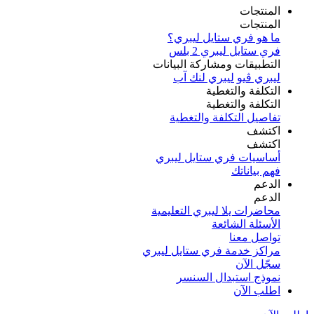
المنتجات
المنتجات
ما هو فري ستايل ليبري؟
فري ستايل ليبري 2 بلس​
التطبيقات ومشاركة البيانات
ليبري ڤيو
ليبري لنك آب
التكلفة والتغطية
التكلفة والتغطية
تفاصيل التكلفة والتغطية
اكتشف​
اكتشف​
أساسيات فري ستايل ليبري
فهم بياناتك
الدعم
الدعم
محاضرات يلا ليبري التعليمية
الأسئلة الشائعة
تواصل معنا
مراكز خدمة فري ستايل ليبري
سجّل الآن​
نموذج استبدال السنسر
اطلب الآن