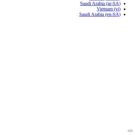
Saudi Arabia
(ar-SA)
Vietnam
(vi)
Saudi Arabia
(en-SA)