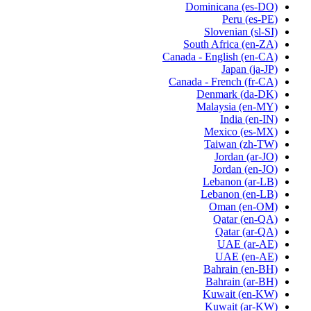
Dominicana
(es-DO)
Peru
(es-PE)
Slovenian
(sl-SI)
South Africa
(en-ZA)
Canada - English
(en-CA)
Japan
(ja-JP)
Canada - French
(fr-CA)
Denmark
(da-DK)
Malaysia
(en-MY)
India
(en-IN)
Mexico
(es-MX)
Taiwan
(zh-TW)
Jordan
(ar-JO)
Jordan
(en-JO)
Lebanon
(ar-LB)
Lebanon
(en-LB)
Oman
(en-OM)
Qatar
(en-QA)
Qatar
(ar-QA)
UAE
(ar-AE)
UAE
(en-AE)
Bahrain
(en-BH)
Bahrain
(ar-BH)
Kuwait
(en-KW)
Kuwait
(ar-KW)