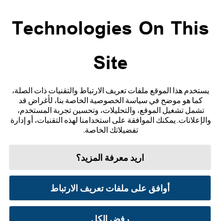
ADC-CS-04229
Technologies On This
Site
تواصل معنا
إخلاء المسؤولية والمراجع
يستخدم هذا الموقع ملفات تعريف الارتباط والتقنيات ذات الصلة،
كما هو موضح في سياسة الخصوصية الخاصة بنا، لأغراض قد
خريطة الموقع
تشمل تشغيل الموقع، والتحليلات، وتحسين تجربة المستخدم،
والإعلانات. يمكنك الموافقة على استخدامنا لهذه التقنيات، أو إدارة
تفضيلاتك الخاصة.
اريد معرفة المزيد؟
شروط الاستخدام
سياسة الخصوصية
تفضيلات ملفات تعريف الارتباط
أوافق على ملفات تعريف الارتباط
© 2026 أبوت. جميع الحقوق محفوظة. ليبري، وشعار الفراشة، وشكل ومظهر المجس، واللون الأصفر،
والعلامات، و/أو التصاميم ذات الصلة، تُعدّ ملكية فكرية لمجموعة شركات أبوت في مناطق مختلفة.
العلامات التجارية الأخرى مملوكة لأصحابها المعنيين. لا يجوز استخدام أي علامة تجارية، أو اسم
تجاري، أو تصميم تجاري مملوك لشركة أبوت على هذا الموقع دون الحصول على تصريح كتابي مسبق من
رفض الكل
شركة أبوت لابوراتوريز، باستثناء تحديد المنتج أو الخدمات التابعة للشركة. تم تصميم هذا الموقع