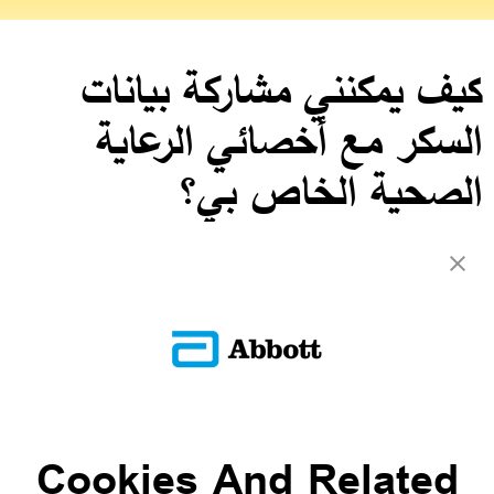
كيف يمكنني مشاركة بيانات
السكر مع أخصائي الرعاية
الصحية الخاص بي؟
تقارير البريد الإلكتروني أو الرسائل النصية مباشرة من التطبيق من خلال
النقر على أيقونة المشاركة المعروضة في أسفل كل تقرير متاحة داخل
التطبيق. يمكنك أيضًا عرض التقارير على هاتفك إلى طبيبك أو ممرضتك
خلال موعدك التالي. قد يكون ليبري ڤيو أيضًا خيارًا إذا قام طبيبك بإعداده
للمرضى لمشاركة البيانات.
العودة إلى الأسئلة الشائعة
Cookies And Related