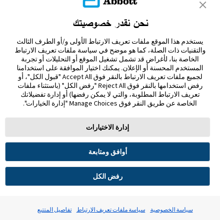
نحن نقدر خصوصيتك
تواصل معنا
يستخدم هذا الموقع ملفات تعريف الارتباط الأولى و/أو الطرف الثالث
إخلاء المسؤولية والمراجع
والتقنيات ذات الصلة، كما هو موضح في سياسة ملفات تعريف الارتباط
الخاصة بنا، لأغراض قد تشمل تشغيل الموقع أو التحليلات أو تجربة
المستخدم المحسنة أو الإعلان. يمكنك اختيار الموافقة على استخدامنا
خريطة الموقع
لجميع ملفات تعريف الارتباط بالنقر فوق Accept All "قبول الكل"، أو
رفض استخدامها بالنقر فوق Reject All "رفض الكل" (باستثناء ملفات
تعريف الارتباط المطلوبة، والتي لا يمكن رفضها) أو إدارة تفضيلاتك
الخاصة عن طريق النقر فوق Manage Choices "إدارة الخيارات".
إدارة الاختيارات
شروط الاستخدام
سياسة الخصوصية
تفضيلات ملفات تعريف الارتباط
أوافق ومتابعة
© 2026 أبوت. جميع الحقوق محفوظة. ليبري، وشعار الفراشة، وشكل ومظهر المجس، واللون الأصفر،
والعلامات، و/أو التصاميم ذات الصلة، تُعدّ ملكية فكرية لمجموعة شركات أبوت في مناطق مختلفة.
العلامات التجارية الأخرى مملوكة لأصحابها المعنيين. لا يجوز استخدام أي علامة تجارية، أو اسم
رفض الكل
تجاري، أو تصميم تجاري مملوك لشركة أبوت على هذا الموقع دون الحصول على تصريح كتابي مسبق من
شركة أبوت لابوراتوريز، باستثناء تحديد المنتج أو الخدمات التابعة للشركة. تم تصميم هذا الموقع
والمعلومات الواردة فيه للاستخدام من قبل المقيمين في الإمارات العربية المتحدة. الصور والبيانات المُحاكية
لأغراض توضيحية فقط و ليست بياناتأ و حالات مرضية حقيقية.
ADC-122480 v2.0
سياسة الخصوصية
سياسة ملفات تعريف الارتباط
تفاصيل المتتبع
MOHAP UM9J5F84-221025 Expiry 21/10/2026