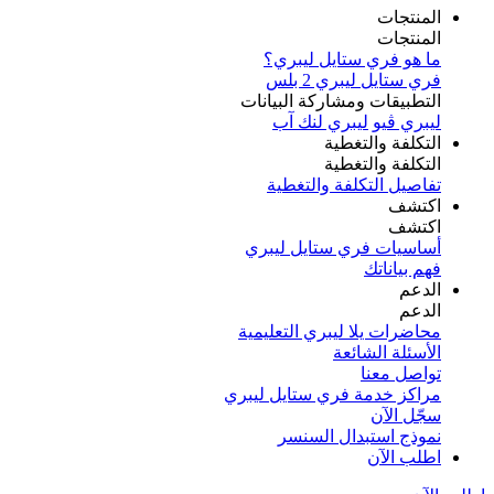
المنتجات
المنتجات
ما هو فري ستايل ليبري؟
فري ستايل ليبري 2 بلس​
التطبيقات ومشاركة البيانات
ليبري ڤيو
ليبري لنك آب
التكلفة والتغطية
التكلفة والتغطية
تفاصيل التكلفة والتغطية
اكتشف​
اكتشف​
أساسيات فري ستايل ليبري
فهم بياناتك
الدعم
الدعم
محاضرات يلا ليبري التعليمية
الأسئلة الشائعة
تواصل معنا
مراكز خدمة فري ستايل ليبري
سجّل الآن​
نموذج استبدال السنسر
اطلب الآن