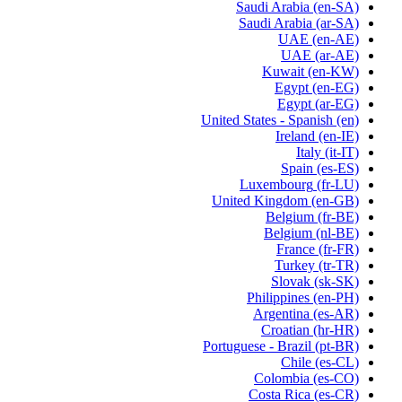
Saudi Arabia
(en-SA)
Saudi Arabia
(ar-SA)
UAE
(en-AE)
UAE
(ar-AE)
Kuwait
(en-KW)
Egypt
(en-EG)
Egypt
(ar-EG)
United States - Spanish
(en)
Ireland
(en-IE)
Italy
(it-IT)
Spain
(es-ES)
Luxembourg
(fr-LU)
United Kingdom
(en-GB)
Belgium
(fr-BE)
Belgium
(nl-BE)
France
(fr-FR)
Turkey
(tr-TR)
Slovak
(sk-SK)
Philippines
(en-PH)
Argentina
(es-AR)
Croatian
(hr-HR)
Portuguese - Brazil
(pt-BR)
Chile
(es-CL)
Colombia
(es-CO)
Costa Rica
(es-CR)