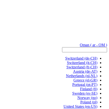
Oman
( ar - OM )
Switzerland
(de-CH)
Switzerland
(it-CH)
Switzerland
(fr-CH)
Austria
(de-AT)
Netherlands
(nl-NL)
Greece
(el-GR)
Portugal
(pt-PT)
Finland
(fi)
Sweden
(sv-SE)
Norway
(no)
Poland
(pl)
United States
(en-US)