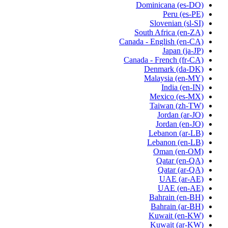
Dominicana
(es-DO)
Peru
(es-PE)
Slovenian
(sl-SI)
South Africa
(en-ZA)
Canada - English
(en-CA)
Japan
(ja-JP)
Canada - French
(fr-CA)
Denmark
(da-DK)
Malaysia
(en-MY)
India
(en-IN)
Mexico
(es-MX)
Taiwan
(zh-TW)
Jordan
(ar-JO)
Jordan
(en-JO)
Lebanon
(ar-LB)
Lebanon
(en-LB)
Oman
(en-OM)
Qatar
(en-QA)
Qatar
(ar-QA)
UAE
(ar-AE)
UAE
(en-AE)
Bahrain
(en-BH)
Bahrain
(ar-BH)
Kuwait
(en-KW)
Kuwait
(ar-KW)