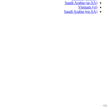
Saudi Arabia
(ar-SA)
Vietnam
(vi)
Saudi Arabia
(en-SA)