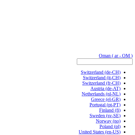
Oman
( ar - OM )
Switzerland
(de-CH)
Switzerland
(it-CH)
Switzerland
(fr-CH)
Austria
(de-AT)
Netherlands
(nl-NL)
Greece
(el-GR)
Portugal
(pt-PT)
Finland
(fi)
Sweden
(sv-SE)
Norway
(no)
Poland
(pl)
United States
(en-US)