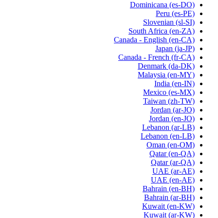
Dominicana
(es-DO)
Peru
(es-PE)
Slovenian
(sl-SI)
South Africa
(en-ZA)
Canada - English
(en-CA)
Japan
(ja-JP)
Canada - French
(fr-CA)
Denmark
(da-DK)
Malaysia
(en-MY)
India
(en-IN)
Mexico
(es-MX)
Taiwan
(zh-TW)
Jordan
(ar-JO)
Jordan
(en-JO)
Lebanon
(ar-LB)
Lebanon
(en-LB)
Oman
(en-OM)
Qatar
(en-QA)
Qatar
(ar-QA)
UAE
(ar-AE)
UAE
(en-AE)
Bahrain
(en-BH)
Bahrain
(ar-BH)
Kuwait
(en-KW)
Kuwait
(ar-KW)