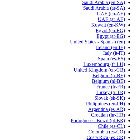
Saudi Arabia
(en-SA)
Saudi Arabia
(ar-SA)
UAE
(en-AE)
UAE
(ar-AE)
Kuwait
(en-KW)
Egypt
(en-EG)
Egypt
(ar-EG)
United States - Spanish
(en)
Ireland
(en-IE)
Italy
(it-IT)
Spain
(es-ES)
Luxembourg
(fr-LU)
United Kingdom
(en-GB)
Belgium
(fr-BE)
Belgium
(nl-BE)
France
(fr-FR)
Turkey
(tr-TR)
Slovak
(sk-SK)
Philippines
(en-PH)
Argentina
(es-AR)
Croatian
(hr-HR)
Portuguese - Brazil
(pt-BR)
Chile
(es-CL)
Colombia
(es-CO)
Costa Rica
(es-CR)