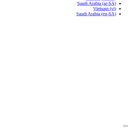
Saudi Arabia
(ar-SA)
Vietnam
(vi)
Saudi Arabia
(en-SA)