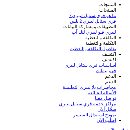
المنتجات
المنتجات
ما هو فري ستايل ليبري؟
فري ستايل ليبري 2 بلس​
التطبيقات ومشاركة البيانات
ليبري ڤيو
ليبري لنك آب
التكلفة والتغطية
التكلفة والتغطية
تفاصيل التكلفة والتغطية
اكتشف​
اكتشف​
أساسيات فري ستايل ليبري
فهم بياناتك
الدعم
الدعم
محاضرات يلا ليبري التعليمية
الأسئلة الشائعة
تواصل معنا
مراكز خدمة فري ستايل ليبري
سجّل الآن​
نموذج استبدال السنسر
اطلب الآن