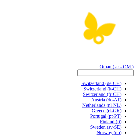
Oman
( ar - OM )
Switzerland
(de-CH)
Switzerland
(it-CH)
Switzerland
(fr-CH)
Austria
(de-AT)
Netherlands
(nl-NL)
Greece
(el-GR)
Portugal
(pt-PT)
Finland
(fi)
Sweden
(sv-SE)
Norway
(no)