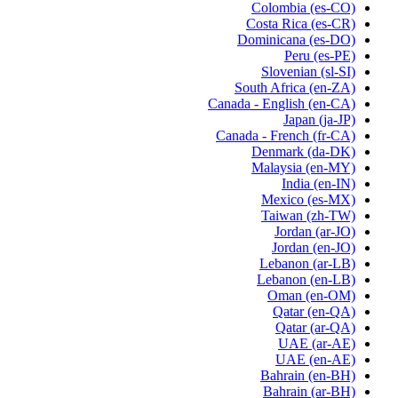
Colombia
(es-CO)
Costa Rica
(es-CR)
Dominicana
(es-DO)
Peru
(es-PE)
Slovenian
(sl-SI)
South Africa
(en-ZA)
Canada - English
(en-CA)
Japan
(ja-JP)
Canada - French
(fr-CA)
Denmark
(da-DK)
Malaysia
(en-MY)
India
(en-IN)
Mexico
(es-MX)
Taiwan
(zh-TW)
Jordan
(ar-JO)
Jordan
(en-JO)
Lebanon
(ar-LB)
Lebanon
(en-LB)
Oman
(en-OM)
Qatar
(en-QA)
Qatar
(ar-QA)
UAE
(ar-AE)
UAE
(en-AE)
Bahrain
(en-BH)
Bahrain
(ar-BH)