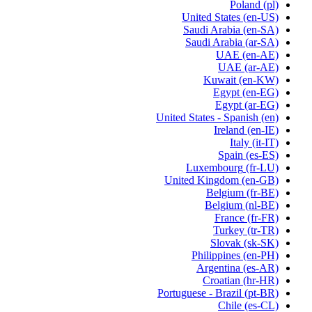
Poland
(pl)
United States
(en-US)
Saudi Arabia
(en-SA)
Saudi Arabia
(ar-SA)
UAE
(en-AE)
UAE
(ar-AE)
Kuwait
(en-KW)
Egypt
(en-EG)
Egypt
(ar-EG)
United States - Spanish
(en)
Ireland
(en-IE)
Italy
(it-IT)
Spain
(es-ES)
Luxembourg
(fr-LU)
United Kingdom
(en-GB)
Belgium
(fr-BE)
Belgium
(nl-BE)
France
(fr-FR)
Turkey
(tr-TR)
Slovak
(sk-SK)
Philippines
(en-PH)
Argentina
(es-AR)
Croatian
(hr-HR)
Portuguese - Brazil
(pt-BR)
Chile
(es-CL)