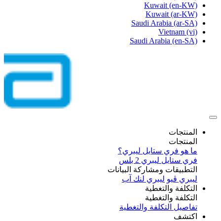
Kuwait
(en-KW)
Kuwait
(ar-KW)
Saudi Arabia
(ar-SA)
Vietnam
(vi)
Saudi Arabia
(en-SA)
المنتجات
المنتجات
ما هو فري ستايل ليبري؟
فري ستايل ليبري 2 بلس​
التطبيقات ومشاركة البيانات
ليبري ڤيو
ليبري لنك آب
التكلفة والتغطية
التكلفة والتغطية
تفاصيل التكلفة والتغطية
اكتشف​