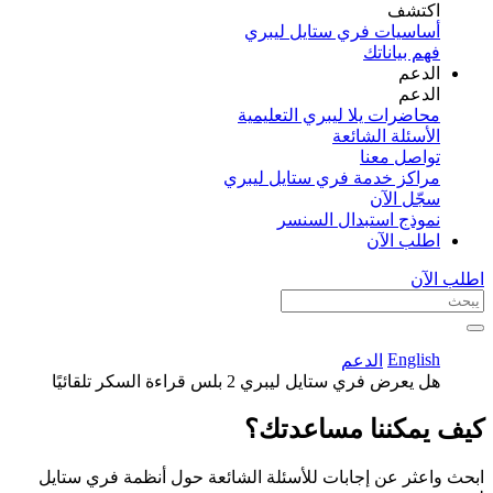
اكتشف​
أساسيات فري ستايل ليبري
فهم بياناتك
الدعم
الدعم
محاضرات يلا ليبري التعليمية
الأسئلة الشائعة
تواصل معنا
مراكز خدمة فري ستايل ليبري
سجّل الآن​
نموذج استبدال السنسر
اطلب الآن
اطلب الآن
English
الدعم
هل يعرض فري ستايل ليبري 2 بلس قراءة السكر تلقائيًا
كيف يمكننا مساعدتك؟
ابحث واعثر عن إجابات للأسئلة الشائعة حول أنظمة فري ستايل