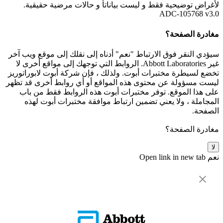
لأغراض توضيحية فقط و ليست بياناتأ و حالات مرضية حقيقية.
ADC-105768 v3.0
مغادرة الصفحة؟
سيؤدي النقر فوق الارتباط "نعم" أدناه إلى نقلك إلى موقع ويب آخر
غير Abbott Laboratories. الروابط التي توجهك إلى مواقع أخرى لا
تخضع لسيطرة مختبرات أبوت. ولذلك ، فإن شركة أبوت لابوراتوريز
ليست مسؤولة عن محتوى هذه المواقع أو أي روابط أخرى قد تظهر
على هذا الموقع. توفر مختبرات أبوت هذه الروابط فقط من باب
المجاملة ، ولا يعني تضمين ارتباط موافقة مختبرات أبوت لهذه
الصفحة.
مغادرة الصفحة؟
لا
نعم
Open link in new tab