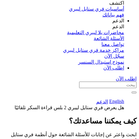
اكتشف​
أساسيات فري ستايل ليبري
فهم بياناتك
الدعم
الدعم
محاضرات يلا ليبري التعليمية
الأسئلة الشائعة
تواصل معنا
مراكز خدمة فري ستايل ليبري
سجّل الآن​
نموذج استبدال السنسر
اطلب الآن
اطلب الآن
English
الدعم
هل يعرض فري ستايل ليبري 2 بلس قراءة السكر تلقائيًا
كيف يمكننا مساعدتك؟
ابحث واعثر عن إجابات للأسئلة الشائعة حول أنظمة فري ستايل