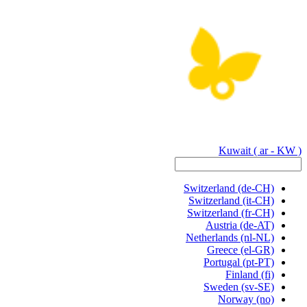
Kuwait
( ar - KW )
Switzerland
(de-CH)
Switzerland
(it-CH)
Switzerland
(fr-CH)
Austria
(de-AT)
Netherlands
(nl-NL)
Greece
(el-GR)
Portugal
(pt-PT)
Finland
(fi)
Sweden
(sv-SE)
Norway
(no)