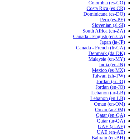
Colombia
(es-CO)
Costa Rica
(es-CR)
Dominicana
(es-DO)
Peru
(es-PE)
Slovenian
(sl-SI)
South Africa
(en-ZA)
Canada - English
(en-CA)
Japan
(ja-JP)
Canada - French
(fr-CA)
Denmark
(da-DK)
Malaysia
(en-MY)
India
(en-IN)
Mexico
(es-MX)
Taiwan
(zh-TW)
Jordan
(ar-JO)
Jordan
(en-JO)
Lebanon
(ar-LB)
Lebanon
(en-LB)
Oman
(en-OM)
Oman
(ar-OM)
Qatar
(en-QA)
Qatar
(ar-QA)
UAE
(ar-AE)
UAE
(en-AE)
Bahrain
(en-BH)