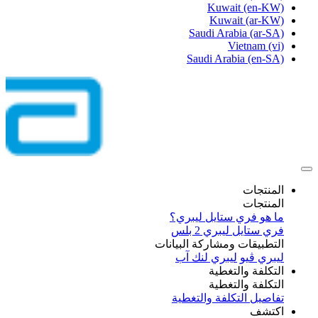
Kuwait
(en-KW)
Kuwait
(ar-KW)
Saudi Arabia
(ar-SA)
Vietnam
(vi)
Saudi Arabia
(en-SA)
المنتجات
المنتجات
ما هو فري ستايل ليبري؟
فري ستايل ليبري 2 بلس​
التطبيقات ومشاركة البيانات
ليبري ڤيو
ليبري لنك آب
التكلفة والتغطية
التكلفة والتغطية
تفاصيل التكلفة والتغطية
اكتشف​