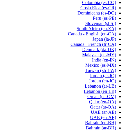
Colombia
(es-CO)
Costa Rica
(es-CR)
Dominicana
(es-DO)
Peru
(es-PE)
Slovenian
(sl-SI)
South Africa
(en-ZA)
Canada - English
(en-CA)
Japan
(ja-JP)
Canada - French
(fr-CA)
Denmark
(da-DK)
Malaysia
(en-MY)
India
(en-IN)
Mexico
(es-MX)
Taiwan
(zh-TW)
Jordan
(ar-JO)
Jordan
(en-JO)
Lebanon
(ar-LB)
Lebanon
(en-LB)
Oman
(en-OM)
Qatar
(en-QA)
Qatar
(ar-QA)
UAE
(ar-AE)
UAE
(en-AE)
Bahrain
(en-BH)
Bahrain
(ar-BH)