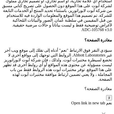
استخدام أي علامة تجارية، أو اسم تجاري، أو تصميم تجاري مملوك
لشركة أبوت على هذا الموقع دون الحصول على تصريح كتابي مسبق
من شركة أبوت لابوراتوريز، باستثناء تحديد المنتج أو الخدمات التابعة
للشركة. تم تصميم هذا الموقع والمعلومات الواردة فيه للاستخدام
من قبل المقيمين في سلطنة عُمان. الصور والبيانات المُحاكية
لأغراض توضيحية فقط و ليست بياناتأ و حالات مرضية حقيقية.
ADC-105768 v3.0
مغادرة الصفحة؟
سيؤدي النقر فوق الارتباط "نعم" أدناه إلى نقلك إلى موقع ويب آخر
غير Abbott Laboratories. الروابط التي توجهك إلى مواقع أخرى لا
تخضع لسيطرة مختبرات أبوت. ولذلك ، فإن شركة أبوت لابوراتوريز
ليست مسؤولة عن محتوى هذه المواقع أو أي روابط أخرى قد تظهر
على هذا الموقع. توفر مختبرات أبوت هذه الروابط فقط من باب
المجاملة ، ولا يعني تضمين ارتباط موافقة مختبرات أبوت لهذه
الصفحة.
مغادرة الصفحة؟
لا
نعم
Open link in new tab