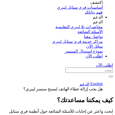
اكتشف​
أساسيات فري ستايل ليبري
فهم بياناتك
الدعم
الدعم
محاضرات يلا ليبري التعليمية
الأسئلة الشائعة
تواصل معنا
مراكز خدمة فري ستايل ليبري
سجّل الآن​
نموذج استبدال السنسر
اطلب الآن
اطلب الآن
English
الدعم
هل يجب إزالة غطاء الهاتف لمسح سنسر ليبري؟
كيف يمكننا مساعدتك؟
ابحث واعثر عن إجابات للأسئلة الشائعة حول أنظمة فري ستايل