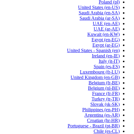
Poland
(pl)
United States
(en-US)
Saudi Arabia
(en-SA)
Saudi Arabia
(ar-SA)
UAE
(en-AE)
UAE
(ar-AE)
Kuwait
(en-KW)
Egypt
(en-EG)
Egypt
(ar-EG)
United States - Spanish
(en)
Ireland
(en-IE)
Italy
(it-IT)
Spain
(es-ES)
Luxembourg
(fr-LU)
United Kingdom
(en-GB)
Belgium
(fr-BE)
Belgium
(nl-BE)
France
(fr-FR)
Turkey
(tr-TR)
Slovak
(sk-SK)
Philippines
(en-PH)
Argentina
(es-AR)
Croatian
(hr-HR)
Portuguese - Brazil
(pt-BR)
Chile
(es-CL)