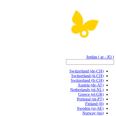
Jordan
( ar - JO )
Switzerland
(de-CH)
Switzerland
(it-CH)
Switzerland
(fr-CH)
Austria
(de-AT)
Netherlands
(nl-NL)
Greece
(el-GR)
Portugal
(pt-PT)
Finland
(fi)
Sweden
(sv-SE)
Norway
(no)