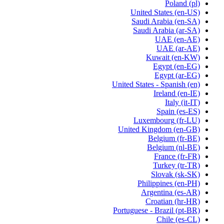
Poland
(pl)
United States
(en-US)
Saudi Arabia
(en-SA)
Saudi Arabia
(ar-SA)
UAE
(en-AE)
UAE
(ar-AE)
Kuwait
(en-KW)
Egypt
(en-EG)
Egypt
(ar-EG)
United States - Spanish
(en)
Ireland
(en-IE)
Italy
(it-IT)
Spain
(es-ES)
Luxembourg
(fr-LU)
United Kingdom
(en-GB)
Belgium
(fr-BE)
Belgium
(nl-BE)
France
(fr-FR)
Turkey
(tr-TR)
Slovak
(sk-SK)
Philippines
(en-PH)
Argentina
(es-AR)
Croatian
(hr-HR)
Portuguese - Brazil
(pt-BR)
Chile
(es-CL)