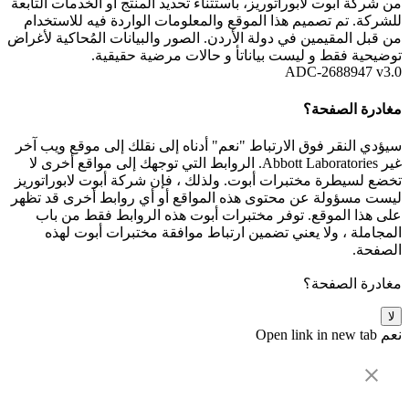
من شركة أبوت لابوراتوريز، باستثناء تحديد المنتج أو الخدمات التابعة
للشركة. تم تصميم هذا الموقع والمعلومات الواردة فيه للاستخدام
من قبل المقيمين في دولة الأردن. الصور والبيانات المُحاكية لأغراض
توضيحية فقط و ليست بياناتأ و حالات مرضية حقيقية.
ADC-2688947 v3.0
مغادرة الصفحة؟
سيؤدي النقر فوق الارتباط "نعم" أدناه إلى نقلك إلى موقع ويب آخر
غير Abbott Laboratories. الروابط التي توجهك إلى مواقع أخرى لا
تخضع لسيطرة مختبرات أبوت. ولذلك ، فإن شركة أبوت لابوراتوريز
ليست مسؤولة عن محتوى هذه المواقع أو أي روابط أخرى قد تظهر
على هذا الموقع. توفر مختبرات أبوت هذه الروابط فقط من باب
المجاملة ، ولا يعني تضمين ارتباط موافقة مختبرات أبوت لهذه
الصفحة.
مغادرة الصفحة؟
لا
نعم
Open link in new tab