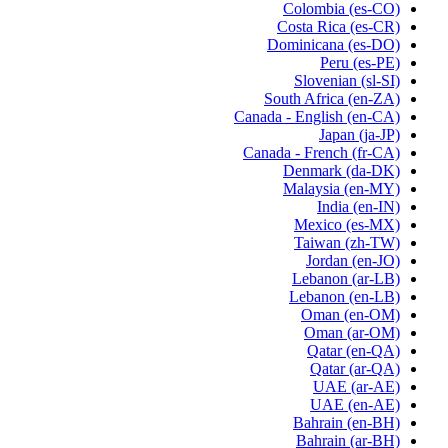
Colombia
(es-CO)
Costa Rica
(es-CR)
Dominicana
(es-DO)
Peru
(es-PE)
Slovenian
(sl-SI)
South Africa
(en-ZA)
Canada - English
(en-CA)
Japan
(ja-JP)
Canada - French
(fr-CA)
Denmark
(da-DK)
Malaysia
(en-MY)
India
(en-IN)
Mexico
(es-MX)
Taiwan
(zh-TW)
Jordan
(en-JO)
Lebanon
(ar-LB)
Lebanon
(en-LB)
Oman
(en-OM)
Oman
(ar-OM)
Qatar
(en-QA)
Qatar
(ar-QA)
UAE
(ar-AE)
UAE
(en-AE)
Bahrain
(en-BH)
Bahrain
(ar-BH)