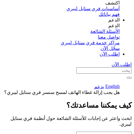
اكتشف​
أساسيات فري ستايل ليبري
فهم بياناتك
الدعم
الدعم
الأسئلة الشائعة
تواصل معنا
مراكز خدمة فري ستايل ليبري
سجّل الآن​
اطلب الآن
اطلب الآن
English
يدعم
هل يجب إزالة غطاء الهاتف لمسح سنسر فري ستايل ليبري؟
كيف يمكننا مساعدتك؟
ابحث واعثر عن إجابات للأسئلة الشائعة حول أنظمة فري ستايل
ليبري.