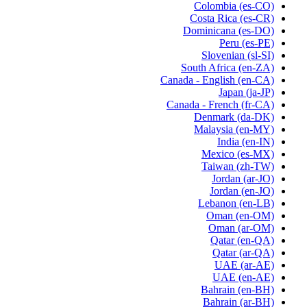
Colombia
(es-CO)
Costa Rica
(es-CR)
Dominicana
(es-DO)
Peru
(es-PE)
Slovenian
(sl-SI)
South Africa
(en-ZA)
Canada - English
(en-CA)
Japan
(ja-JP)
Canada - French
(fr-CA)
Denmark
(da-DK)
Malaysia
(en-MY)
India
(en-IN)
Mexico
(es-MX)
Taiwan
(zh-TW)
Jordan
(ar-JO)
Jordan
(en-JO)
Lebanon
(en-LB)
Oman
(en-OM)
Oman
(ar-OM)
Qatar
(en-QA)
Qatar
(ar-QA)
UAE
(ar-AE)
UAE
(en-AE)
Bahrain
(en-BH)
Bahrain
(ar-BH)