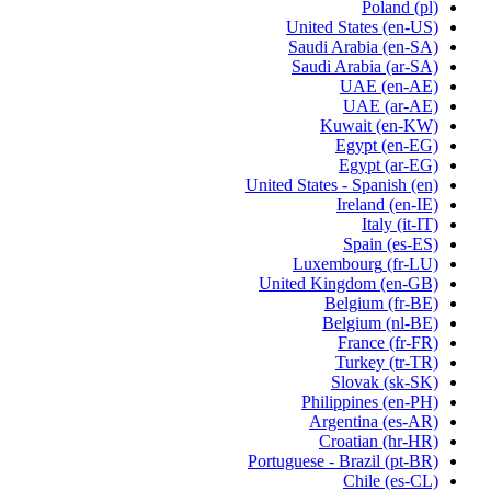
Poland
(pl)
United States
(en-US)
Saudi Arabia
(en-SA)
Saudi Arabia
(ar-SA)
UAE
(en-AE)
UAE
(ar-AE)
Kuwait
(en-KW)
Egypt
(en-EG)
Egypt
(ar-EG)
United States - Spanish
(en)
Ireland
(en-IE)
Italy
(it-IT)
Spain
(es-ES)
Luxembourg
(fr-LU)
United Kingdom
(en-GB)
Belgium
(fr-BE)
Belgium
(nl-BE)
France
(fr-FR)
Turkey
(tr-TR)
Slovak
(sk-SK)
Philippines
(en-PH)
Argentina
(es-AR)
Croatian
(hr-HR)
Portuguese - Brazil
(pt-BR)
Chile
(es-CL)