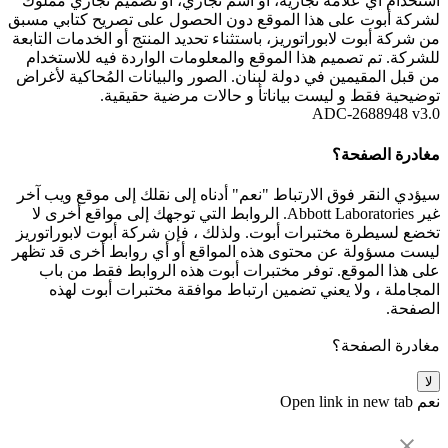
استخدام أي علامة تجارية، أو اسم تجاري، أو تصميم تجاري مملوك
لشركة أبوت على هذا الموقع دون الحصول على تصريح كتابي مسبق
من شركة أبوت لابوراتوريز، باستثناء تحديد المنتج أو الخدمات التابعة
للشركة. تم تصميم هذا الموقع والمعلومات الواردة فيه للاستخدام
من قبل المقيمين في دولة لبنان. الصور والبيانات المُحاكية لأغراض
توضيحية فقط و ليست بياناتأ و حالات مرضية حقيقية.
ADC-2688948 v3.0
مغادرة الصفحة؟
سيؤدي النقر فوق الارتباط "نعم" أدناه إلى نقلك إلى موقع ويب آخر
غير Abbott Laboratories. الروابط التي توجهك إلى مواقع أخرى لا
تخضع لسيطرة مختبرات أبوت. ولذلك ، فإن شركة أبوت لابوراتوريز
ليست مسؤولة عن محتوى هذه المواقع أو أي روابط أخرى قد تظهر
على هذا الموقع. توفر مختبرات أبوت هذه الروابط فقط من باب
المجاملة ، ولا يعني تضمين ارتباط موافقة مختبرات أبوت لهذه
الصفحة.
مغادرة الصفحة؟
لا
نعم
Open link in new tab