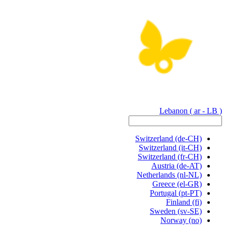
Lebanon
( ar - LB )
Switzerland
(de-CH)
Switzerland
(it-CH)
Switzerland
(fr-CH)
Austria
(de-AT)
Netherlands
(nl-NL)
Greece
(el-GR)
Portugal
(pt-PT)
Finland
(fi)
Sweden
(sv-SE)
Norway
(no)