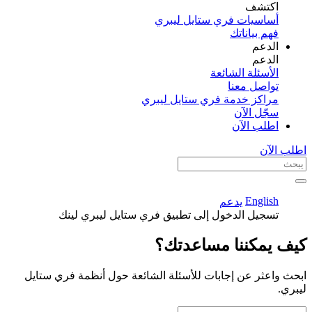
اكتشف​
أساسيات فري ستايل ليبري
فهم بياناتك
الدعم
الدعم
الأسئلة الشائعة
تواصل معنا
مراكز خدمة فري ستايل ليبري
سجّل الآن​
اطلب الآن
اطلب الآن
English
يدعم
تسجيل الدخول إلى تطبيق فري ستايل ليبري لينك
كيف يمكننا مساعدتك؟
ابحث واعثر عن إجابات للأسئلة الشائعة حول أنظمة فري ستايل
ليبري.