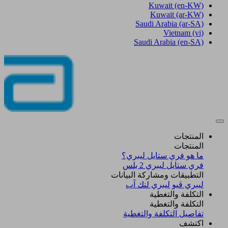
Kuwait
(en-KW)
Kuwait
(ar-KW)
Saudi Arabia
(ar-SA)
Vietnam
(vi)
Saudi Arabia
(en-SA)
المنتجات
المنتجات
ما هو فري ستايل ليبري؟
فري ستايل ليبري 2 بلس​
التطبيقات ومشاركة البيانات
ليبري ڤيو
ليبري لنك آب
التكلفة والتغطية
التكلفة والتغطية
تفاصيل التكلفة والتغطية
اكتشف​