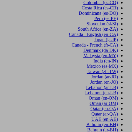
Colombia
(es-CO)
Costa Rica
(es-CR)
Dominicana
(es-DO)
Peru
(es-PE)
Slovenian
(sl-SI)
South Africa
(en-ZA)
Canada - English
(en-CA)
Japan
(ja-JP)
Canada - French
(fr-CA)
Denmark
(da-DK)
Malaysia
(en-MY)
India
(en-IN)
Mexico
(es-MX)
Taiwan
(zh-TW)
Jordan
(ar-JO)
Jordan
(en-JO)
Lebanon
(ar-LB)
Lebanon
(en-LB)
Oman
(en-OM)
Oman
(ar-OM)
Qatar
(en-QA)
Qatar
(ar-QA)
UAE
(en-AE)
Bahrain
(en-BH)
Bahrain
(ar-BH)