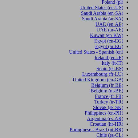
Poland
(pl)
United States
(en-US)
Saudi Arabia
(en-SA)
Saudi Arabia
(ar-SA)
UAE
(en-AE)
UAE
(ar-AE)
Kuwait
(en-KW)
Egypt
(en-EG)
Egypt
(ar-EG)
United States - Spanish
(en)
Ireland
(en-IE)
Italy
(it-IT)
Spain
(es-ES)
Luxembourg
(fr-LU)
United Kingdom
(en-GB)
Belgium
(fr-BE)
Belgium
(nl-BE)
France
(fr-FR)
Turkey
(tr-TR)
Slovak
(sk-SK)
Philippines
(en-PH)
Argentina
(es-AR)
Croatian
(hr-HR)
Portuguese - Brazil
(pt-BR)
Chile
(es-CL)