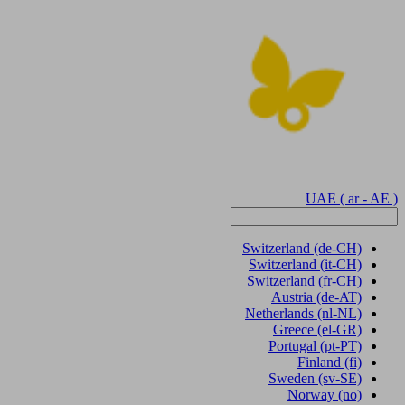
UAE
( ar - AE )
Switzerland
(de-CH)
Switzerland
(it-CH)
Switzerland
(fr-CH)
Austria
(de-AT)
Netherlands
(nl-NL)
Greece
(el-GR)
Portugal
(pt-PT)
Finland
(fi)
Sweden
(sv-SE)
Norway
(no)