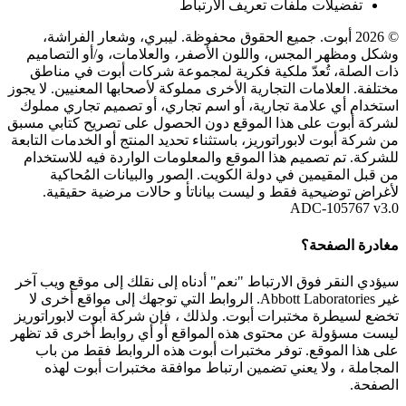
تفضيلات ملفات تعريف الارتباط
© 2026 أبوت. جميع الحقوق محفوظة. ليبري، وشعار الفراشة،
وشكل ومظهر المجس، واللون الأصفر، والعلامات، و/أو التصاميم
ذات الصلة، تُعدّ ملكية فكرية لمجموعة شركات أبوت في مناطق
مختلفة. العلامات التجارية الأخرى مملوكة لأصحابها المعنيين. لا يجوز
استخدام أي علامة تجارية، أو اسم تجاري، أو تصميم تجاري مملوك
لشركة أبوت على هذا الموقع دون الحصول على تصريح كتابي مسبق
من شركة أبوت لابوراتوريز، باستثناء تحديد المنتج أو الخدمات التابعة
للشركة. تم تصميم هذا الموقع والمعلومات الواردة فيه للاستخدام
من قبل المقيمين في دولة الكويت. الصور والبيانات المُحاكية
لأغراض توضيحية فقط و ليست بياناتأ و حالات مرضية حقيقية.
ADC-105767 v3.0
مغادرة الصفحة؟
سيؤدي النقر فوق الارتباط "نعم" أدناه إلى نقلك إلى موقع ويب آخر
غير Abbott Laboratories. الروابط التي توجهك إلى مواقع أخرى لا
تخضع لسيطرة مختبرات أبوت. ولذلك ، فإن شركة أبوت لابوراتوريز
ليست مسؤولة عن محتوى هذه المواقع أو أي روابط أخرى قد تظهر
على هذا الموقع. توفر مختبرات أبوت هذه الروابط فقط من باب
المجاملة ، ولا يعني تضمين ارتباط موافقة مختبرات أبوت لهذه
الصفحة.