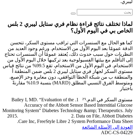
ليبري.
لماذا تختلف نتائج قراءة نظام فري ستايل ليبري 2 بلس
الخاص بي في اليوم الأول؟
كما هو الحال مع السنسرات التي تراقب مستوى السكر، تتحسن
الدقة عمومًا بعد اليوم الأول من الاستخدام. ورغم وجود العديد من
النظريات حول سبب حدوث ذلك، يُعتقد عمومًا أن السنسرات تحتاج
إلى التأقلم مع بيئتها الفسيولوجية بعد تركيبها خلال اليوم الأول من
الاستخدام. في اليوم الأول من الاستخدام، تقع 99.5% من نتائج قياس
مستوى السكر لجهاز فري ستايل ليبري 2 بلس ضمن المنطقة أ
والمنطقة ب من شبكة الخطأ التوافقي، دون معايرة وخز الإصبع،
ومتوسط ​​الفرق النسبي المطلق (MARD) بنسبة 10.9% مقارنةً
باختبار
مستوى السكر في الدم.¹'² 1. Bailey I, MD. “Evaluation of the
Accuracy of the Abbott Sensor Based Interstitial Glucose
Monitoring System” Diabetes Technology &amp; Therapeutics. July
2015. 2. Data on File, Abbott Diabetes
Care Inc, FreeStyle Libre 2 System Performance Data Sheet.
العودة إلى الأسئلة الشائعة
ADC-CS-04229