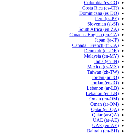
Colombia
(es-CO)
Costa Rica
(es-CR)
Dominicana
(es-DO)
Peru
(es-PE)
Slovenian
(sl-SI)
South Africa
(en-ZA)
Canada - English
(en-CA)
Japan
(ja-JP)
Canada - French
(fr-CA)
Denmark
(da-DK)
Malaysia
(en-MY)
India
(en-IN)
Mexico
(es-MX)
Taiwan
(zh-TW)
Jordan
(ar-JO)
Jordan
(en-JO)
Lebanon
(ar-LB)
Lebanon
(en-LB)
Oman
(en-OM)
Oman
(ar-OM)
Qatar
(en-QA)
Qatar
(ar-QA)
UAE
(ar-AE)
UAE
(en-AE)
Bahrain
(en-BH)