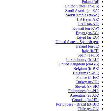
Poland
(pl)
United States
(en-US)
Saudi Arabia
(en-SA)
Saudi Arabia
(ar-SA)
UAE
(en-AE)
UAE
(ar-AE)
Kuwait
(en-KW)
Egypt
(en-EG)
Egypt
(ar-EG)
United States - Spanish
(en)
Ireland
(en-IE)
Italy
(it-IT)
Spain
(es-ES)
Luxembourg
(fr-LU)
United Kingdom
(en-GB)
Belgium
(fr-BE)
Belgium
(nl-BE)
France
(fr-FR)
Turkey
(tr-TR)
Slovak
(sk-SK)
Philippines
(en-PH)
Argentina
(es-AR)
Croatian
(hr-HR)
Portuguese - Brazil
(pt-BR)
Chile
(es-CL)