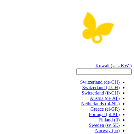
Kuwait
( ar - KW )
Switzerland
(de-CH)
Switzerland
(it-CH)
Switzerland
(fr-CH)
Austria
(de-AT)
Netherlands
(nl-NL)
Greece
(el-GR)
Portugal
(pt-PT)
Finland
(fi)
Sweden
(sv-SE)
Norway
(no)