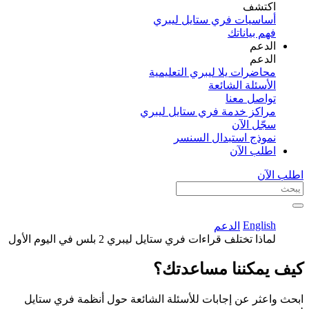
اكتشف​
أساسيات فري ستايل ليبري
فهم بياناتك
الدعم
الدعم
محاضرات يلا ليبري التعليمية
الأسئلة الشائعة
تواصل معنا
مراكز خدمة فري ستايل ليبري
سجّل الآن​
نموذج استبدال السنسر
اطلب الآن
اطلب الآن
English
الدعم
لماذا تختلف قراءات فري ستايل ليبري 2 بلس في اليوم الأول
كيف يمكننا مساعدتك؟
ابحث واعثر عن إجابات للأسئلة الشائعة حول أنظمة فري ستايل