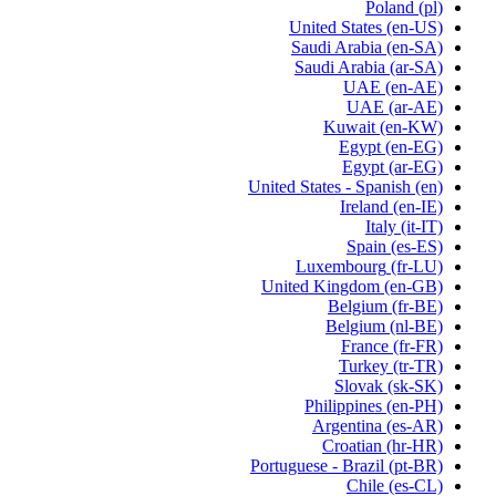
Poland
(pl)
United States
(en-US)
Saudi Arabia
(en-SA)
Saudi Arabia
(ar-SA)
UAE
(en-AE)
UAE
(ar-AE)
Kuwait
(en-KW)
Egypt
(en-EG)
Egypt
(ar-EG)
United States - Spanish
(en)
Ireland
(en-IE)
Italy
(it-IT)
Spain
(es-ES)
Luxembourg
(fr-LU)
United Kingdom
(en-GB)
Belgium
(fr-BE)
Belgium
(nl-BE)
France
(fr-FR)
Turkey
(tr-TR)
Slovak
(sk-SK)
Philippines
(en-PH)
Argentina
(es-AR)
Croatian
(hr-HR)
Portuguese - Brazil
(pt-BR)
Chile
(es-CL)