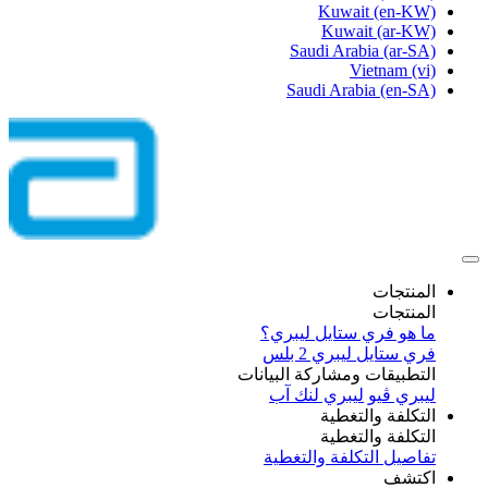
Kuwait
(en-KW)
Kuwait
(ar-KW)
Saudi Arabia
(ar-SA)
Vietnam
(vi)
Saudi Arabia
(en-SA)
المنتجات
المنتجات
ما هو فري ستايل ليبري؟
فري ستايل ليبري 2 بلس​
التطبيقات ومشاركة البيانات
ليبري ڤيو
ليبري لنك آب
التكلفة والتغطية
التكلفة والتغطية
تفاصيل التكلفة والتغطية
اكتشف​