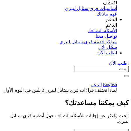
اكتشف​
أساسيات فري ستايل ليبري
فهم بياناتك
الدعم
الدعم
الأسئلة الشائعة
تواصل معنا
مراكز خدمة فري ستايل ليبري
سجّل الآن​
اطلب الآن
اطلب الآن
English
الدعم
لماذا تختلف قراءات فري ستايل ليبري 2 بلس في اليوم الأول
كيف يمكننا مساعدتك؟
ابحث واعثر عن إجابات للأسئلة الشائعة حول أنظمة فري ستايل
ليبري.