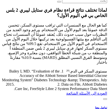
لماذا تختلف نتائج قراءة نظام فري ستايل ليبري 2 بلس
الخاص بي في اليوم الأول؟
كما هو الحال مع السنسرات التي تراقب مستوى السكر، تتحسن
الدقة عمومًا بعد اليوم الأول من الاستخدام. ورغم وجود العديد من
النظريات حول سبب حدوث ذلك، يُعتقد عمومًا أن السنسرات تحتاج
إلى التأقلم مع بيئتها الفسيولوجية بعد تركيبها خلال اليوم الأول من
الاستخدام. في اليوم الأول من الاستخدام، تقع 99.5% من نتائج قياس
مستوى السكر لجهاز فري ستايل ليبري 2 بلس ضمن المنطقة أ
والمنطقة ب من شبكة الخطأ التوافقي، دون معايرة وخز الإصبع،
ومتوسط ​​الفرق النسبي المطلق (MARD) بنسبة 10.9% مقارنةً
باختبار
مستوى السكر في الدم.¹'² 1. Bailey I, MD. “Evaluation of the
Accuracy of the Abbott Sensor Based Interstitial Glucose
Monitoring System” Diabetes Technology &amp; Therapeutics. July
2015. 2. Data on File, Abbott Diabetes
Care Inc, FreeStyle Libre 2 System Performance Data Sheet.
العودة إلى الأسئلة الشائعة
تواصل معنا