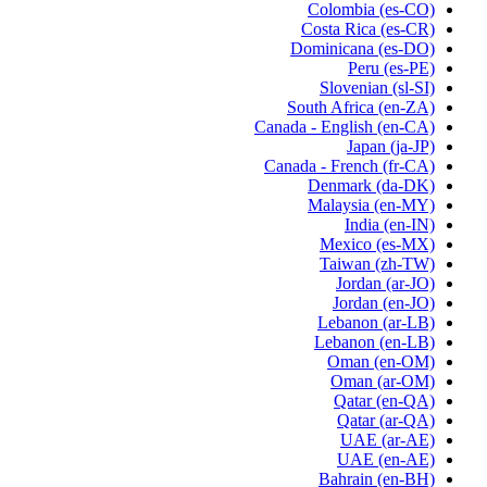
Colombia
(es-CO)
Costa Rica
(es-CR)
Dominicana
(es-DO)
Peru
(es-PE)
Slovenian
(sl-SI)
South Africa
(en-ZA)
Canada - English
(en-CA)
Japan
(ja-JP)
Canada - French
(fr-CA)
Denmark
(da-DK)
Malaysia
(en-MY)
India
(en-IN)
Mexico
(es-MX)
Taiwan
(zh-TW)
Jordan
(ar-JO)
Jordan
(en-JO)
Lebanon
(ar-LB)
Lebanon
(en-LB)
Oman
(en-OM)
Oman
(ar-OM)
Qatar
(en-QA)
Qatar
(ar-QA)
UAE
(ar-AE)
UAE
(en-AE)
Bahrain
(en-BH)