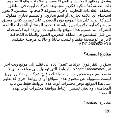
وشكل ومظهر المجس، واللون الأصفر، والعلامات، و/أو التصاميم
ذات الصلة، تُعدّ ملكية فكرية لمجموعة شركات أبوت في مناطق
مختلفة. العلامات التجارية الأخرى مملوكة لأصحابها المعنيين. لا يجوز
استخدام أي علامة تجارية، أو اسم تجاري، أو تصميم تجاري مملوك
لشركة أبوت على هذا الموقع دون الحصول على تصريح كتابي مسبق
من شركة أبوت لابوراتوريز، باستثناء تحديد المنتج أو الخدمات التابعة
للشركة. تم تصميم هذا الموقع والمعلومات الواردة فيه للاستخدام
من قبل المقيمين في مملكة البحرين. الصور والبيانات المُحاكية
لأغراض توضيحية فقط و ليست بياناتأ و حالات مرضية حقيقية.
ADC-2669652 v3.0
مغادرة الصفحة؟
سيؤدي النقر فوق الارتباط "نعم" أدناه إلى نقلك إلى موقع ويب آخر
غير Abbott Laboratories. الروابط التي توجهك إلى مواقع أخرى لا
تخضع لسيطرة مختبرات أبوت. ولذلك ، فإن شركة أبوت لابوراتوريز
ليست مسؤولة عن محتوى هذه المواقع أو أي روابط أخرى قد تظهر
على هذا الموقع. توفر مختبرات أبوت هذه الروابط فقط من باب
المجاملة ، ولا يعني تضمين ارتباط موافقة مختبرات أبوت لهذه
الصفحة.
مغادرة الصفحة؟
لا