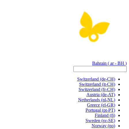
Bahrain
( ar - BH )
Switzerland
(de-CH)
Switzerland
(it-CH)
Switzerland
(fr-CH)
Austria
(de-AT)
Netherlands
(nl-NL)
Greece
(el-GR)
Portugal
(pt-PT)
Finland
(fi)
Sweden
(sv-SE)
Norway
(no)