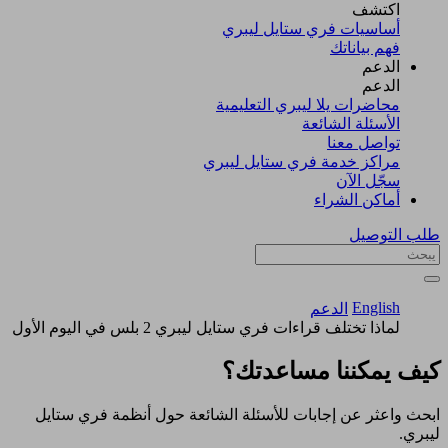
اكتشف​
أساسيات فري ستايل ليبري
فهم بياناتك
الدعم
الدعم
محاضرات يلا ليبري التعليمية
الأسئلة الشائعة
تواصل معنا
مراكز خدمة فري ستايل ليبري
سجّل الآن​
أماكن الشراء
طلب التوصيل
English
الدعم
لماذا تختلف قراءات فري ستايل ليبري 2 بلس في اليوم الأول
كيف يمكننا مساعدتك؟
ابحث واعثر عن إجابات للأسئلة الشائعة حول أنظمة فري ستايل
ليبري.