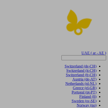
UAE
( ar - AE )
Switzerland
(de-CH)
Switzerland
(it-CH)
Switzerland
(fr-CH)
Austria
(de-AT)
Netherlands
(nl-NL)
Greece
(el-GR)
Portugal
(pt-PT)
Finland
(fi)
Sweden
(sv-SE)
Norway
(no)