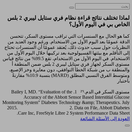
لماذا تختلف نتائج قراءة نظام فري ستايل ليبري 2 بلس
الخاص بي في اليوم الأول؟
كما هو الحال مع السنسرات التي تراقب مستوى السكر، تتحسن
الدقة عمومًا بعد اليوم الأول من الاستخدام. ورغم وجود العديد من
النظريات حول سبب حدوث ذلك، يُعتقد عمومًا أن السنسرات تحتاج
إلى التأقلم مع بيئتها الفسيولوجية بعد تركيبها خلال اليوم الأول من
الاستخدام. في اليوم الأول من الاستخدام، تقع 99.5% من نتائج قياس
مستوى السكر لجهاز فري ستايل ليبري 2 بلس ضمن المنطقة أ
والمنطقة ب من شبكة الخطأ التوافقي، دون معايرة وخز الإصبع،
ومتوسط ​​الفرق النسبي المطلق (MARD) بنسبة 10.9% مقارنةً
باختبار
مستوى السكر في الدم.¹'² 1. Bailey I, MD. “Evaluation of the
Accuracy of the Abbott Sensor Based Interstitial Glucose
Monitoring System” Diabetes Technology &amp; Therapeutics. July
2015. 2. Data on File, Abbott Diabetes
Care Inc, FreeStyle Libre 2 System Performance Data Sheet.
العودة إلى الأسئلة الشائعة