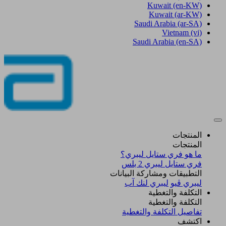
Kuwait
(en-KW)
Kuwait
(ar-KW)
Saudi Arabia
(ar-SA)
Vietnam
(vi)
Saudi Arabia
(en-SA)
المنتجات
المنتجات
ما هو فري ستايل ليبري؟
فري ستايل ليبري 2 بلس​
التطبيقات ومشاركة البيانات
ليبري ڤيو
ليبري لنك آب
التكلفة والتغطية
التكلفة والتغطية
تفاصيل التكلفة والتغطية
اكتشف​