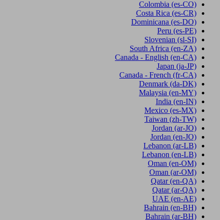
Colombia
(es-CO)
Costa Rica
(es-CR)
Dominicana
(es-DO)
Peru
(es-PE)
Slovenian
(sl-SI)
South Africa
(en-ZA)
Canada - English
(en-CA)
Japan
(ja-JP)
Canada - French
(fr-CA)
Denmark
(da-DK)
Malaysia
(en-MY)
India
(en-IN)
Mexico
(es-MX)
Taiwan
(zh-TW)
Jordan
(ar-JO)
Jordan
(en-JO)
Lebanon
(ar-LB)
Lebanon
(en-LB)
Oman
(en-OM)
Oman
(ar-OM)
Qatar
(en-QA)
Qatar
(ar-QA)
UAE
(en-AE)
Bahrain
(en-BH)
Bahrain
(ar-BH)