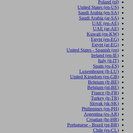
Poland
(pl)
United States
(en-US)
Saudi Arabia
(en-SA)
Saudi Arabia
(ar-SA)
UAE
(en-AE)
UAE
(ar-AE)
Kuwait
(en-KW)
Egypt
(en-EG)
Egypt
(ar-EG)
United States - Spanish
(en)
Ireland
(en-IE)
Italy
(it-IT)
Spain
(es-ES)
Luxembourg
(fr-LU)
United Kingdom
(en-GB)
Belgium
(fr-BE)
Belgium
(nl-BE)
France
(fr-FR)
Turkey
(tr-TR)
Slovak
(sk-SK)
Philippines
(en-PH)
Argentina
(es-AR)
Croatian
(hr-HR)
Portuguese - Brazil
(pt-BR)
Chile
(es-CL)