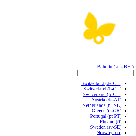
Bahrain
( ar - BH )
Switzerland
(de-CH)
Switzerland
(it-CH)
Switzerland
(fr-CH)
Austria
(de-AT)
Netherlands
(nl-NL)
Greece
(el-GR)
Portugal
(pt-PT)
Finland
(fi)
Sweden
(sv-SE)
Norway
(no)