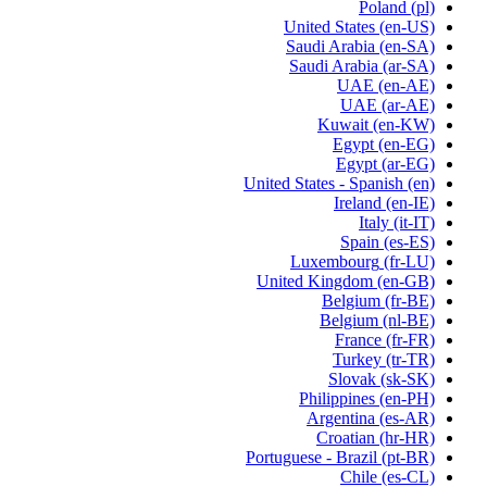
Poland
(pl)
United States
(en-US)
Saudi Arabia
(en-SA)
Saudi Arabia
(ar-SA)
UAE
(en-AE)
UAE
(ar-AE)
Kuwait
(en-KW)
Egypt
(en-EG)
Egypt
(ar-EG)
United States - Spanish
(en)
Ireland
(en-IE)
Italy
(it-IT)
Spain
(es-ES)
Luxembourg
(fr-LU)
United Kingdom
(en-GB)
Belgium
(fr-BE)
Belgium
(nl-BE)
France
(fr-FR)
Turkey
(tr-TR)
Slovak
(sk-SK)
Philippines
(en-PH)
Argentina
(es-AR)
Croatian
(hr-HR)
Portuguese - Brazil
(pt-BR)
Chile
(es-CL)