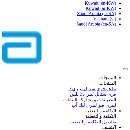
Kuwait
(en-KW)
Kuwait
(ar-KW)
Saudi Arabia
(ar-SA)
Vietnam
(vi)
Saudi Arabia
(en-SA)
المنتجات
المنتجات
ما هو فري ستايل ليبري؟
فري ستايل ليبري 2 بلس​
التطبيقات ومشاركة البيانات
ليبري ڤيو
ليبري لنك آب
التكلفة والتغطية
التكلفة والتغطية
تفاصيل التكلفة والتغطية
اكتشف​