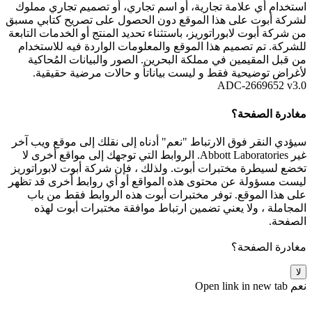
استخدام أي علامة تجارية، أو اسم تجاري، أو تصميم تجاري مملوك
لشركة أبوت على هذا الموقع دون الحصول على تصريح كتابي مسبق
من شركة أبوت لابوراتوريز، باستثناء تحديد المنتج أو الخدمات التابعة
للشركة. تم تصميم هذا الموقع والمعلومات الواردة فيه للاستخدام
من قبل المقيمين في مملكة البحرين. الصور والبيانات المُحاكية
لأغراض توضيحية فقط و ليست بياناتأ و حالات مرضية حقيقية.
ADC-2669652 v3.0
مغادرة الصفحة؟
سيؤدي النقر فوق الارتباط "نعم" أدناه إلى نقلك إلى موقع ويب آخر
غير Abbott Laboratories. الروابط التي توجهك إلى مواقع أخرى لا
تخضع لسيطرة مختبرات أبوت. ولذلك ، فإن شركة أبوت لابوراتوريز
ليست مسؤولة عن محتوى هذه المواقع أو أي روابط أخرى قد تظهر
على هذا الموقع. توفر مختبرات أبوت هذه الروابط فقط من باب
المجاملة ، ولا يعني تضمين ارتباط موافقة مختبرات أبوت لهذه
الصفحة.
مغادرة الصفحة؟
لا
نعم
Open link in new tab