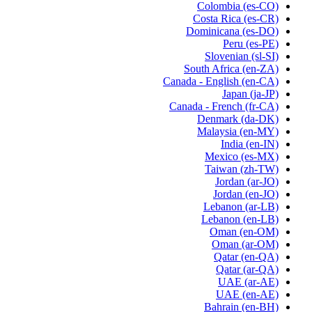
Colombia
(es-CO)
Costa Rica
(es-CR)
Dominicana
(es-DO)
Peru
(es-PE)
Slovenian
(sl-SI)
South Africa
(en-ZA)
Canada - English
(en-CA)
Japan
(ja-JP)
Canada - French
(fr-CA)
Denmark
(da-DK)
Malaysia
(en-MY)
India
(en-IN)
Mexico
(es-MX)
Taiwan
(zh-TW)
Jordan
(ar-JO)
Jordan
(en-JO)
Lebanon
(ar-LB)
Lebanon
(en-LB)
Oman
(en-OM)
Oman
(ar-OM)
Qatar
(en-QA)
Qatar
(ar-QA)
UAE
(ar-AE)
UAE
(en-AE)
Bahrain
(en-BH)