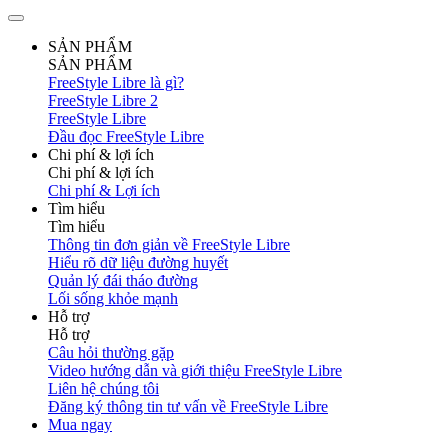
SẢN PHẨM
SẢN PHẨM
FreeStyle Libre là gì?
FreeStyle Libre 2
FreeStyle Libre
Đầu đọc FreeStyle Libre
Chi phí & lợi ích
Chi phí & lợi ích
Chi phí & Lợi ích
Tìm hiểu
Tìm hiểu
Thông tin đơn giản về FreeStyle Libre
Hiểu rõ dữ liệu đường huyết
Quản lý đái tháo đường
Lối sống khỏe mạnh
Hỗ trợ
Hỗ trợ
Câu hỏi thường gặp
Video hướng dẫn và giới thiệu FreeStyle Libre
Liên hệ chúng tôi
Đăng ký thông tin tư vấn về FreeStyle Libre
Mua ngay