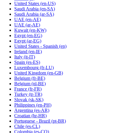
United States
(en-US)
Saudi Arabia
(en-SA)
Saudi Arabia
(ar-SA)
UAE
(en-AE)
UAE
(ar-AE)
Kuwait
(en-KW)
Egypt
(en-EG)
Egypt
(ar-EG)
United States - Spanish
(en)
Ireland
(en-IE)
Italy
(it-IT)
Spain
(es-ES)
Luxembourg
(fr-LU)
United Kingdom
(en-GB)
Belgium
(fr-BE)
Belgium
(nl-BE)
France
(fr-FR)
Turkey
(tr-TR)
Slovak
(sk-SK)
Philippines
(en-PH)
Argentina
(es-AR)
Croatian
(hr-HR)
Portuguese - Brazil
(pt-BR)
Chile
(es-CL)
Colombia
(es-CO)