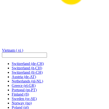
Vietnam
( vi )
Switzerland
(de-CH)
Switzerland
(it-CH)
Switzerland
(fr-CH)
Austria
(de-AT)
Netherlands
(nl-NL)
Greece
(el-GR)
Portugal
(pt-PT)
Finland
(fi)
Sweden
(sv-SE)
Norway
(no)
Poland
(pl)