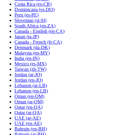
Costa Rica
(es-CR)
Dominicana
(es-DO)
Peru
(es-PE)
Slovenian
(sl-SI)
South Africa
(en-ZA)
Canada - English
(en-CA)
Japan
(ja-JP)
Canada - French
(fr-CA)
Denmark
(da-DK)
Malaysia
(en-MY)
India
(en-IN)
Mexico
(es-MX)
Taiwan
(zh-TW)
Jordan
(ar-JO)
Jordan
(en-JO)
Lebanon
(ar-LB)
Lebanon
(en-LB)
Oman
(en-OM)
Oman
(ar-OM)
Qatar
(en-QA)
Qatar
(ar-QA)
UAE
(ar-AE)
UAE
(en-AE)
Bahrain
(en-BH)
Bahrain
(ar-BH)