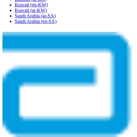
Kuwait
(en-KW)
Kuwait
(ar-KW)
Saudi Arabia
(ar-SA)
Saudi Arabia
(en-SA)