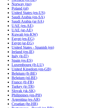
Norway
(no)
Poland
(pl)
United States
(en-US)
Saudi Arabia
(en-SA)
Saudi Arabia
(ar-SA)
UAE
(en-AE)
UAE
(ar-AE)
Kuwait
(en-KW)
Egypt
(en-EG)
Egypt
(ar-EG)
United States - Spanish
(en)
Ireland
(en-IE)
Italy
(it-IT)
Spain
(es-ES)
Luxembourg
(fr-LU)
United Kingdom
(en-GB)
Belgium
(fr-BE)
Belgium
(nl-BE)
France
(fr-FR)
Turkey
(tr-TR)
Slovak
(sk-SK)
Philippines
(en-PH)
Argentina
(es-AR)
Croatian
(hr-HR)