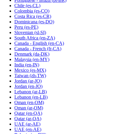
Portuguese - Brazil
(pt-BR)
Chile
(es-CL)
Colombia
(es-CO)
Costa Rica
(es-CR)
Dominicana
(es-DO)
Peru
(es-PE)
Slovenian
(sl-SI)
South Africa
(en-ZA)
Canada - English
(en-CA)
Canada - French
(fr-CA)
Denmark
(da-DK)
Malaysia
(en-MY)
India
(en-IN)
Mexico
(es-MX)
Taiwan
(zh-TW)
Jordan
(ar-JO)
Jordan
(en-JO)
Lebanon
(ar-LB)
Lebanon
(en-LB)
Oman
(en-OM)
Oman
(ar-OM)
Qatar
(en-QA)
Qatar
(ar-QA)
UAE
(ar-AE)
UAE
(en-AE)