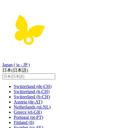
Japan
( ja - JP )
日本(日本語)
Switzerland
(de-CH)
Switzerland
(it-CH)
Switzerland
(fr-CH)
Austria
(de-AT)
Netherlands
(nl-NL)
Greece
(el-GR)
Portugal
(pt-PT)
Finland
(fi)
Sweden
(sv-SE)