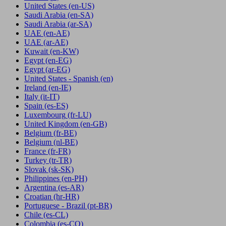
United States
(en-US)
Saudi Arabia
(en-SA)
Saudi Arabia
(ar-SA)
UAE
(en-AE)
UAE
(ar-AE)
Kuwait
(en-KW)
Egypt
(en-EG)
Egypt
(ar-EG)
United States - Spanish
(en)
Ireland
(en-IE)
Italy
(it-IT)
Spain
(es-ES)
Luxembourg
(fr-LU)
United Kingdom
(en-GB)
Belgium
(fr-BE)
Belgium
(nl-BE)
France
(fr-FR)
Turkey
(tr-TR)
Slovak
(sk-SK)
Philippines
(en-PH)
Argentina
(es-AR)
Croatian
(hr-HR)
Portuguese - Brazil
(pt-BR)
Chile
(es-CL)
Colombia
(es-CO)