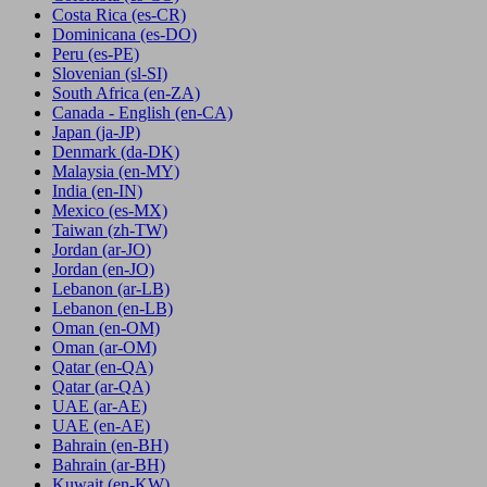
Costa Rica
(es-CR)
Dominicana
(es-DO)
Peru
(es-PE)
Slovenian
(sl-SI)
South Africa
(en-ZA)
Canada - English
(en-CA)
Japan
(ja-JP)
Denmark
(da-DK)
Malaysia
(en-MY)
India
(en-IN)
Mexico
(es-MX)
Taiwan
(zh-TW)
Jordan
(ar-JO)
Jordan
(en-JO)
Lebanon
(ar-LB)
Lebanon
(en-LB)
Oman
(en-OM)
Oman
(ar-OM)
Qatar
(en-QA)
Qatar
(ar-QA)
UAE
(ar-AE)
UAE
(en-AE)
Bahrain
(en-BH)
Bahrain
(ar-BH)
Kuwait
(en-KW)