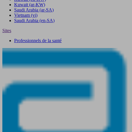
Kuwait
(ar-KW)
Saudi Arabia
(ar-SA)
Vietnam
(vi)
Saudi Arabia
(en-SA)
Sites
Professionnels de la santé