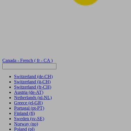
Canada - French
( fr - CA )
Switzerland
(de-CH)
Switzerland
(it-CH)
Switzerland
(fr-CH)
Austria
(de-AT)
Netherlands
(nl-NL)
Greece
(el-GR)
Portugal
(pt-PT)
Finland
(fi)
Sweden
(sv-SE)
Norway
(no)
Poland
(pl)