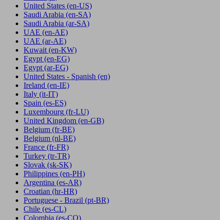
United States
(en-US)
Saudi Arabia
(en-SA)
Saudi Arabia
(ar-SA)
UAE
(en-AE)
UAE
(ar-AE)
Kuwait
(en-KW)
Egypt
(en-EG)
Egypt
(ar-EG)
United States - Spanish
(en)
Ireland
(en-IE)
Italy
(it-IT)
Spain
(es-ES)
Luxembourg
(fr-LU)
United Kingdom
(en-GB)
Belgium
(fr-BE)
Belgium
(nl-BE)
France
(fr-FR)
Turkey
(tr-TR)
Slovak
(sk-SK)
Philippines
(en-PH)
Argentina
(es-AR)
Croatian
(hr-HR)
Portuguese - Brazil
(pt-BR)
Chile
(es-CL)
Colombia
(es-CO)