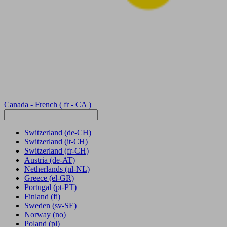
Canada - French
( fr - CA )
Switzerland
(de-CH)
Switzerland
(it-CH)
Switzerland
(fr-CH)
Austria
(de-AT)
Netherlands
(nl-NL)
Greece
(el-GR)
Portugal
(pt-PT)
Finland
(fi)
Sweden
(sv-SE)
Norway
(no)
Poland
(pl)