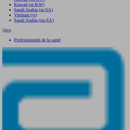
Kuwait
(ar-KW)
Saudi Arabia
(ar-SA)
Vietnam
(vi)
Saudi Arabia
(en-SA)
Sites
Professionnels de la santé