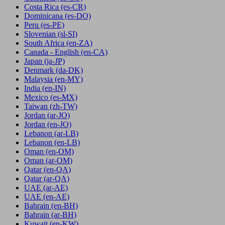
Costa Rica
(es-CR)
Dominicana
(es-DO)
Peru
(es-PE)
Slovenian
(sl-SI)
South Africa
(en-ZA)
Canada - English
(en-CA)
Japan
(ja-JP)
Denmark
(da-DK)
Malaysia
(en-MY)
India
(en-IN)
Mexico
(es-MX)
Taiwan
(zh-TW)
Jordan
(ar-JO)
Jordan
(en-JO)
Lebanon
(ar-LB)
Lebanon
(en-LB)
Oman
(en-OM)
Oman
(ar-OM)
Qatar
(en-QA)
Qatar
(ar-QA)
UAE
(ar-AE)
UAE
(en-AE)
Bahrain
(en-BH)
Bahrain
(ar-BH)
Kuwait
(en-KW)