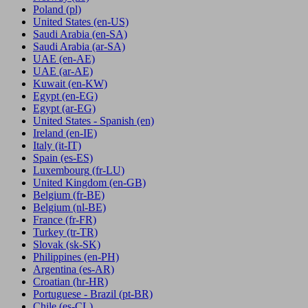
Poland
(pl)
United States
(en-US)
Saudi Arabia
(en-SA)
Saudi Arabia
(ar-SA)
UAE
(en-AE)
UAE
(ar-AE)
Kuwait
(en-KW)
Egypt
(en-EG)
Egypt
(ar-EG)
United States - Spanish
(en)
Ireland
(en-IE)
Italy
(it-IT)
Spain
(es-ES)
Luxembourg
(fr-LU)
United Kingdom
(en-GB)
Belgium
(fr-BE)
Belgium
(nl-BE)
France
(fr-FR)
Turkey
(tr-TR)
Slovak
(sk-SK)
Philippines
(en-PH)
Argentina
(es-AR)
Croatian
(hr-HR)
Portuguese - Brazil
(pt-BR)
Chile
(es-CL)