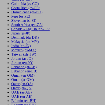
Colombia
(es-CO)
Costa Rica
(es-CR)
Dominicana
(es-DO)
Peru
(es-PE)
Slovenian
(sl-SI)
South Africa
(en-ZA)
Canada - English
(en-CA)
Japan
(ja-JP)
Denmark
(da-DK)
Malaysia
(en-MY)
India
(en-IN)
Mexico
(es-MX)
Taiwan
(zh-TW)
Jordan
(ar-JO)
Jordan
(en-JO)
Lebanon
(ar-LB)
Lebanon
(en-LB)
Oman
(en-OM)
Oman
(ar-OM)
Qatar
(en-QA)
Qatar
(ar-QA)
UAE
(ar-AE)
UAE
(en-AE)
Bahrain
(en-BH)
Bahrain
(ar-BH)