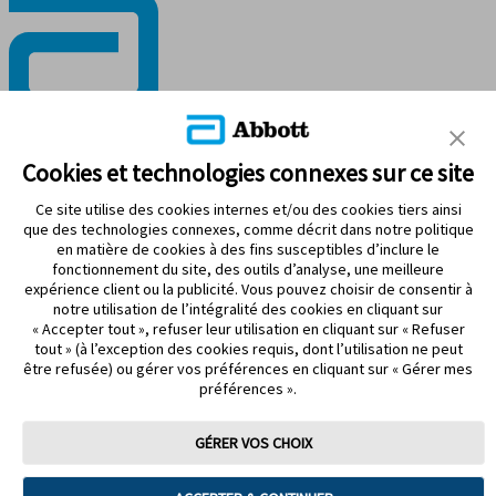
RESTEZ CONNECTÉ
Cookies et technologies connexes sur ce site
Ce site utilise des cookies internes et/ou des cookies tiers ainsi
que des technologies connexes, comme décrit dans notre politique
en matière de cookies à des fins susceptibles d’inclure le
fonctionnement du site, des outils d’analyse, une meilleure
Modalités d’utilisation
expérience client ou la publicité. Vous pouvez choisir de consentir à
Politique de confidentialité
notre utilisation de l’intégralité des cookies en cliquant sur
Énoncé d’accessibilité
« Accepter tout », refuser leur utilisation en cliquant sur « Refuser
Préférences de cookies
tout » (à l’exception des cookies requis, dont l’utilisation ne peut
être refusée) ou gérer vos préférences en cliquant sur « Gérer mes
©2026 Abbott. Tous droits réservés. La forme circulaire du boîtier
préférences ».
du capteur, FreeStyle, Libre et les marques connexes sont des
marques d’Abbott.
ADC-99093-F v2.0
GÉRER VOS CHOIX
Vous allez maintenant quitter un site Web d’Abbott Canada, un
site administré par Abbott.