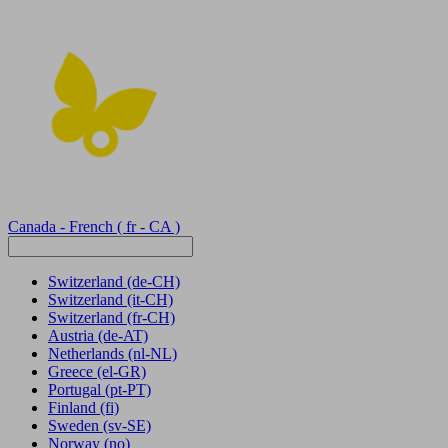
Canada - French
( fr - CA )
Switzerland
(de-CH)
Switzerland
(it-CH)
Switzerland
(fr-CH)
Austria
(de-AT)
Netherlands
(nl-NL)
Greece
(el-GR)
Portugal
(pt-PT)
Finland
(fi)
Sweden
(sv-SE)
Norway
(no)